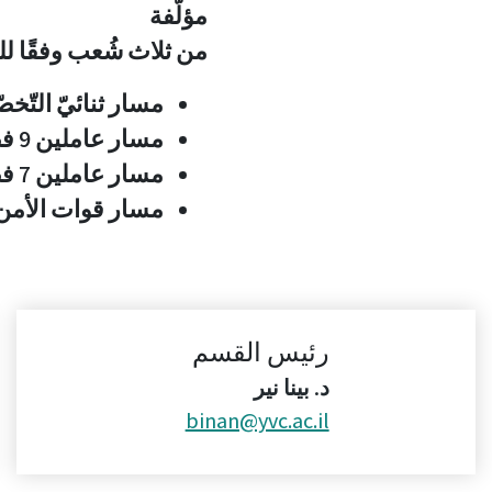
مؤلّفة
من ثلاث شُعب وفقًا للم
مسار ثنائيّ التّخ
مسار عاملين 9 فصول
مسار عاملين 7 فصول
مسار قوات الأمن
رئيس القسم
د. بينا نير
binan@yvc.ac.il