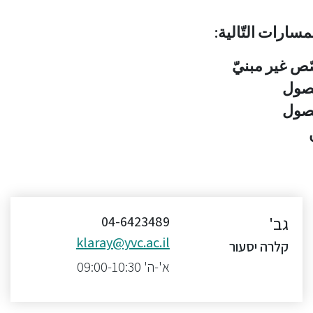
سارات التّالية:
صّص غير مبنيّ
גב'
04-6423489
klaray@yvc.ac.il
קלרה יסעור
א'-ה' 09:00-10:30