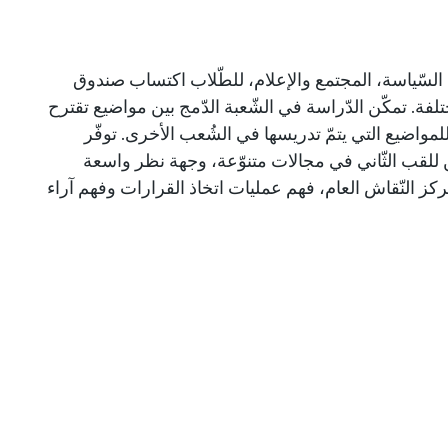
ين السّياسة، المجتمع والإعلام، للطّلاب اكتساب صندوق
فة. تمكّن الدّراسة في الشّعبة الدّمج بين مواضيع تقترح
 للمواضيع التي يتمّ تدريسها في الشُعب الأخرى. توفّر
راسين للقب الثّاني في مجالات متنوّعة، وجهة نظر واسعة
كز النّقاش العام، فهم عمليات اتخاذ القرارات وفهم آراء