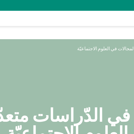
للّقب الأوّل B.A. في الدّرا
العلوم الاجتماعيّة