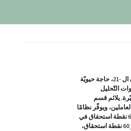
تعدّ الثّقافة متعدّدة المجالات، في الواقع العالمي وتعدّد الثّقافات في القرن ال -21، حاجة حيويّة
ات التّحليل
ّرة. يلائم قسم
املين، ويوفّر نظامًا
دراسيًّا ذا طابع تطبيقيّ. يتعلّم الطّلاب، في إطار البرنامج ثنائيّ التّخصّص، 60 نقطة استحقاق في
كلّ قسم. مجموع ساعات التّعليم في قسم الدّراسات متعدّدة المجالات هو 60 نقطة استحقاق،