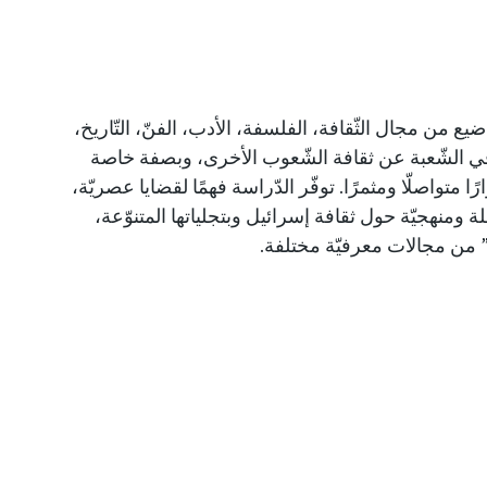
يع من مجال الثّقافة، الفلسفة، الأدب، الفنّ، التّاريخ،
 في الشّعبة عن ثقافة الشّعوب الأخرى، وبصفة خاصة
رًا متواصلّا ومثمرًا. توفّر الدّراسة فهمًا لقضايا عصريّة،
 ومنهجيّة حول ثقافة إسرائيل وبتجلياتها المتنوّعة،
” من مجالات معرفيّة مختلفة.