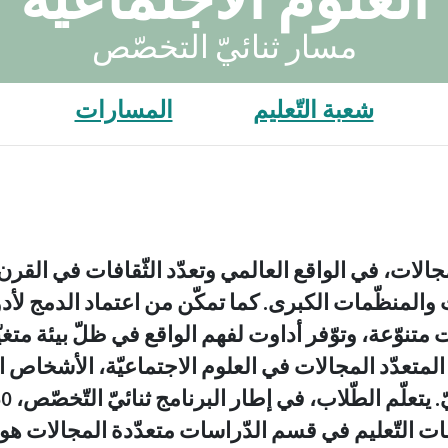
مسار ثنائيّ التخصّص
شعبة التّعليم
المسارات
المنظّمات الكبرى. كما تمكّن من اعتماد الدمج لأدو
متنوّعة، وتوّفر أداوت لفهم الواقع في ظلّ بيئة متغي
متعدّد المجالات في العلوم الاجتماعيّة، الأشخاص الع