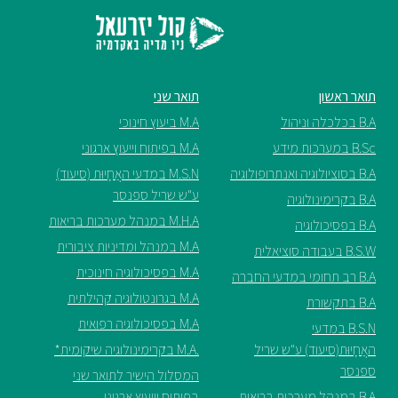
תואר ראשון
תואר שני
B.A בכלכלה וניהול
M.A ביעוץ חינוכי
B.Sc במערכות מידע
M.A בפיתוח וייעוץ ארגוני
B.A בסוציולוגיה ואנתרופולוגיה
M.S.N במדעי האֲחָיוּת (סיעוד)
ע"ש שריל ספנסר
B.A בקרימינולוגיה
M.H.A במנהל מערכות בריאות
B.A בפסיכולוגיה
M.A במנהל ומדיניות ציבורית
B.S.W בעבודה סוציאלית
M.A בפסיכולוגיה חינוכית
B.A רב תחומי במדעי החברה
M.A בגרונטולוגיה קהילתית
B.A בתקשורת
M.A בפסיכולוגיה רפואית
B.S.N במדעי
האֲחָיוּת(סיעוד) ע"ש שריל
.M.A בקרימינולוגיה שיקומית*
ספנסר
המסלול הישיר לתואר שני
B.A במנהל מערכות בריאות
בפיתוח וייעוץ ארגוני