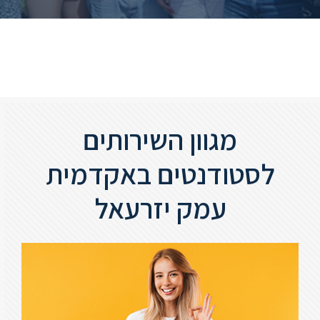
ללימודי
אנגלית
ועברית
תואר
שני
מגוון השירותים
המרכז
הקדם
לסטודנטים באקדמית
אקדמי
עמק יזרעאל
לימודי
חוץ
והמשך
מתעניינים