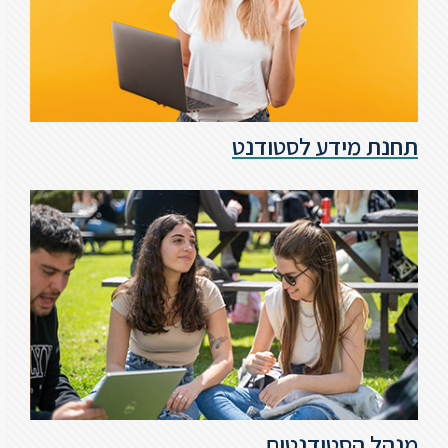
סטודנטים
בוגרים
תחנת מידע לסטודנט
סגל
שכר
לימוד
מחקר
והוראה
היחידה
לבינלאומיות
מנהל הסטודנטים