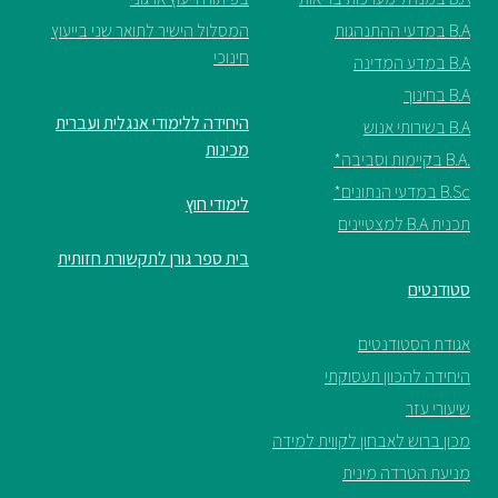
B.A במדעי ההתנהגות
המסלול הישיר לתואר שני בייעוץ
חינוכי
B.A במדע המדינה
B.A בחינוך
היחידה ללימודי אנגלית ועברית
B.A בשירותי אנוש
מכינות
.B.A בקיימות וסביבה*
B.Sc במדעי הנתונים*
לימודי חוץ
תכנית B.A למצטיינים
בית ספר גורן לתקשורת חזותית
סטודנטים
אגודת הסטודנטים
היחידה להכוון תעסוקתי
שיעורי עזר
מכון ברוש לאבחון לקווית למידה
מניעת הטרדה מינית