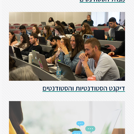
ספריה
משרתי
מילואים
וכוחות
הביטחון
–
זכויות
והטבות
דיקנט הסטודנטיות והסטודנטים
הרשמו
עכשיו