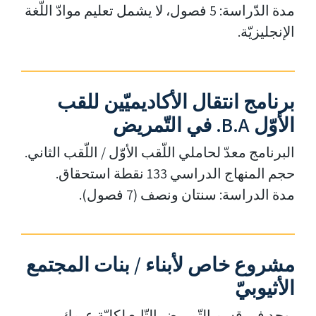
مدة الدّراسة: 5 فصول، لا يشمل تعليم موادّ اللّغة
الإنجليزيّة.
برنامج انتقال الأكاديميّين للقب
الأوّل B.A. في التّمريض
البرنامج معدّ لحاملي اللّقب الأوّل / اللّقب الثاني.
حجم المنهاج الدراسي 133 نقطة استحقاق.
مدة الدراسة: سنتان ونصف (7 فصول).
مشروع خاص لأبناء / بنات المجتمع
الأثيوبيّ
يوجد في قسم التّمريض التّابع لكليّة عيمك