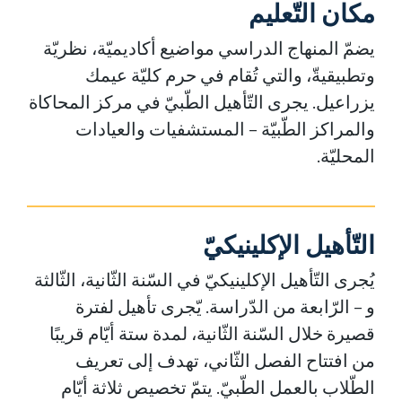
مكان التّعليم
يضمّ المنهاج الدراسي مواضيع أكاديميّة، نظريّة
وتطبيقيةّ، والتي تُقام في حرم كليّة عيمك
يزراعيل. يجرى التّأهيل الطّبيّ في مركز المحاكاة
والمراكز الطّبيّة – المستشفيات والعيادات
المحليّة.
التّأهيل الإكلينيكيّ
يُجرى التّأهيل الإكلينيكيّ في السّنة الثّانية، الثّالثة
و – الرّابعة من الدّراسة. يّجرى تأهيل لفترة
قصيرة خلال السّنة الثّانية، لمدة ستة أيّام قريبًا
من افتتاح الفصل الثّاني، تهدف إلى تعريف
الطّلاب بالعمل الطّبيّ. يتمّ تخصيص ثلاثة أيّام