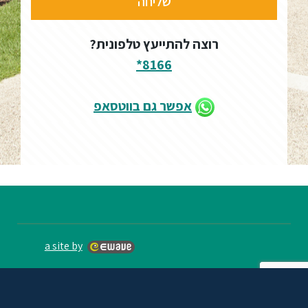
רוצה להתייעץ טלפונית?
8166*
אפשר גם בווטסאפ
a site by