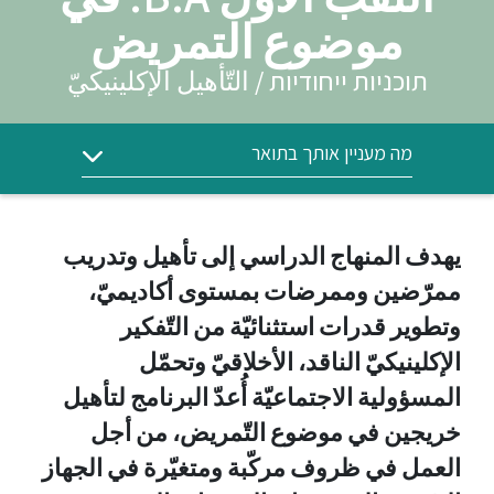
موضوع التمريض
תוכניות ייחודיות / التّأهيل الإكلينيكيّ
מה מעניין אותך בתואר
يهدف المنهاج الدراسي إلى تأهيل وتدريب
ممرّضين وممرضات بمستوى أكاديميّ،
وتطوير قدرات استثنائيّة من التّفكير
الإكلينيكيّ الناقد، الأخلاقيّ وتحمّل
المسؤولية الاجتماعيّة أُعدّ البرنامج لتأهيل
خريجين في موضوع التّمريض، من أجل
العمل في ظروف مركّبة ومتغيّرة في الجهاز