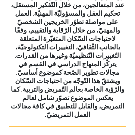
عند المتعالجين، من خلال التّفكير المستقل،
تحكيم العقل والمسؤوليّة المهنيّة. العمل
على مواصلة تطوّر الخريجين الشخصيّ
والمهنيّ، من خلال الرّقابة والتقييم، وفقًا
لاحتياجات السّكان المتغيّرة المتعلقة
بالجانب الثّقافيّ، التغييرات التكنولوجيّة،
التّغييرات التّنظيميّة وغيرها من القدرات.
يتركّز المنهاج الدراسي في القسم في
مجالات تطوير الصّحة كموضوع أساسيّ.
ويشتقّ هذا التّوجّه من احتياجات السّكان
والرّؤية الخاصة بعالم التّمريض والتربية. كما
يعكس الموضوع تصوّر شامل لعالم
التمريض، والقابل للتطبيق في كافة مجالات
العمل التمريضيّ.