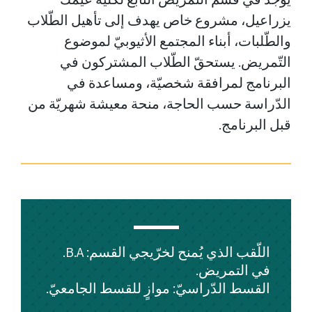
يزراعيل، مشروع خاص يهدف إلى تأهيل الطّلاب
والطّلبات، أبناء المجتمع الأثيوبيّ لموضوع
التّمريض. يستحقّ الطّلاب المشتركون في
البرنامج لمرافقة شخصيّة، ومساعدة في
الدّراسة حسب الحاجة، منحة معيشة شهريّة من
قبل البرنامج.
اللّقب الذي يُمنح لخرّيجي القسم: B.A.
في التمريض.
القسط الدّراسيّ: موازٍ للقسط الجامعيّ.