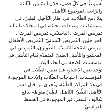
أسبوعيًّا في كلّ فصل، خلال السّنتين الثّالثة
والرّابعة، لموضوع التّأهيل.
يتمّ دمج الطّلاب، في إطار التّأهيل الطبيّ، في
مستشفيات وعيادات محليّة، في المجالات التالية:
تمريض المرضى الباطنيّين، تمريض المرضى
الجراحيّين، التّمريض النّسائيّ، التّمريض الأطفال،
تمريض الصّحة النّفسيّة، الطّوارئ، التّمريض في
المجتمع والتّأهيل الطبيّ المتقدّم يٌقام التأهيل في
مؤسسات الصّحة في أنحاء البلاد.
تؤخذ بعين الاعتبار، عند تعيين الطّلاب في
المؤسسات، احتياجات الطّلاب والإتاحة الموجودة
في هذ المراكز الطّبيّة، وتُجرى من قبل قسم
التّأهيل الطّبيّ. التّأهيل الطّبيّ منوطة بدفع
تكاليف السفر، غير الموجودة في القسط
الدراسيّ.