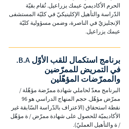
الحرم الأكاديميّ عيمك يزراعيل. تُقام بقيّة
الدّراسة والتأهيل الإكلينيكيّ في كليّة المستشفى
الإنجليزيّ في الناصرة، وضمن مسؤولية كليّة
عيمك يزراعيل.
برنامج استكمال للقب الأوّل B.A.
في التمريض للممرّضين
والممرّضات المؤهّلين
البرنامج معدّ لحاملي شهادة ممرّضة مؤهّلة /
ممرّض مؤهّل. حجم المنهاج الدراسي هو 96
نقطة استحقاق (الاعتراف بالدّراسة السّابقة غير
الأكاديميّة للحصول على شهادة ممرّض / ة مؤهّل
/ ة والتأهيل العمليّ).