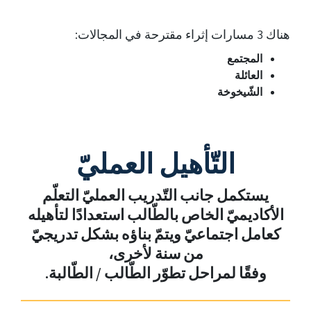
هناك 3 مسارات إثراء مقترحة في المجالات:
المجتمع
العائلة
الشّيخوخة
التّأهيل العمليّ
يستكمل جانب التّدريب العمليّ التعلّم
الأكاديميّ الخاص بالطّالب استعدادًا لتأهيله
كعامل اجتماعيّ ويتمّ بناؤه بشكل تدريجيّ
من سنة لأخرى،
وفقًا لمراحل تطوّر الطّالب / الطّالبة.