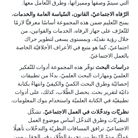
التي سيتمّ وصفها ومميزاتها، وطرق التّعامل معها.
الرّفاه الاجتماعيّ، القانون، السّياسة العامة والخدمات
،
يمنح التّعليم ضمن هذه المجموعة أساسًا معرفيًّا لازمًا
للتّعرّف على جهاز الرفاه، الخدمات والقوانين، من
خلال رؤية نقديّة، وبمستوى يسعى لتطوير حراك
اجتماعيّ، كما هو متبع في الأعراف الأخلاقيّة الخاصة
بالعمل الاجتماعيّ.
دراسات البحث
توفّر هذه المجموعة أدوات للتّفكير
العلميّ ومهارات البحث العلميّ، بدءًا من تطبيقات
إحصائيّة وطرق البحث الكميّ والكيفيّ وانتهاءً بكتابة
ذاتيّة لتقرير بحث. يحصل الطّلاب، كذلك، على أدوات
تطبيقيّة في الكتابة العلميّة واستخدام بنوك المعلومات.
نظريّات وتدخّلات في العمل الاجتماعيّ
، تشكّل
النظريّات وطرق التدخّل أساس موضوع العمل
الاجتماعيّ. ترافق المساقات النظريّة والتدخّلات تأهيلًا
عمليًّا، ويتمّ الرّبط بين تجربة الطّلاب في الحقل، وبين