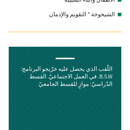
الشيخوخة * التقويم والإدمان
اللّقب الذي يحصل عليه خرّيجو البرنامج:
B.S.W. في العمل الاجتماعيّ. القسط
الدّراسيّ: موازٍ للقسط الجامعيّ