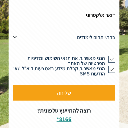
בחר.י תחום לימודים
הנני מאשר.ת את תנאי השימוש ומדיניות
הפרטיות של האתר
הנני מאשר.ת קבלת מידע באמצעות דוא"ל ו/או
הודעות SMS
רוצה להתייעץ טלפונית?
8166*