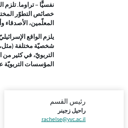
نفسيًّا – تراوما. تلزم
خصائص التطوّر المختلفة
المعلّمين، الأصدقاء و
يلزم الواقع الإسرائيلي
شخصيّة مختلفة (مثل، ال
التربويّ، في كثير من 
المؤسسات التربويّة عند
رئيس القسم
راحيل زجينر
rachelse@yvc.ac.il