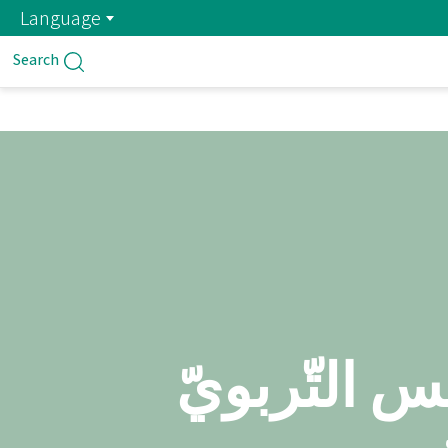
Language
Search
س التّربويّ