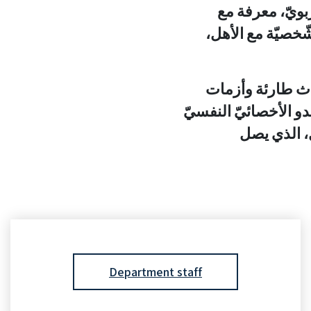
ربويّ، معرفة مع
شّخصيّة مع الأهل،
داث طارئة وأزمات
دو الأخصائيّ النفسيّ
ل، الذي يصل
Department staff