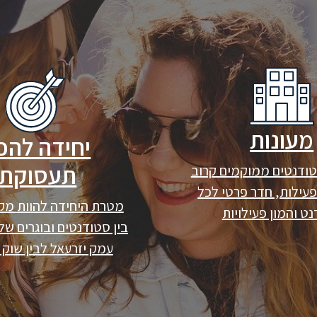
מעונות
יחידה להכו
תעסוקתי
טודנטים ממוקמים קרוב
עילות, חדר פרטי לכל
מטרת היחידה להוות מקו
ט והמון פעילויות
בין סטודנטים ובוגרים ש
עמק יזרעאל לבין שוק