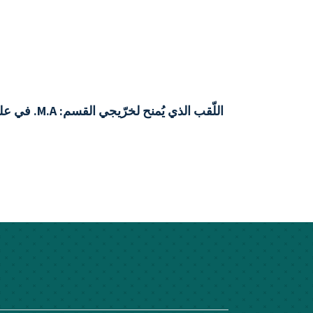
اللّقب الذي يُمنح لخرّيجي القسم: M.A. في علم النفس التربويّ