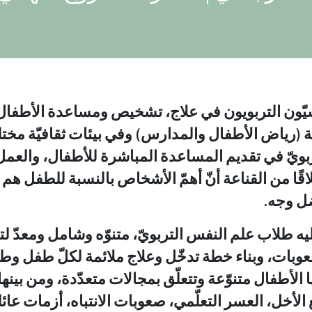
فسيّون التربويون في علاج، تشخيص ومساعدة الأطفال و
لفة (رياض الأطفال والمدارس) وفي بيئات ثقافيّة مختل
ربويّ في تقديم المساعدة المباشرة للأطفال، والعمل
لاقًا من القناعة أنّ أهمّ الأشخاص بالنسبة للطفل هم 
ل وجه.
يه طلاب علم النفس التربويّ، متنوّه وشامل ومعدّ ل
بات، وبناء خطة تدخّل وعلاج ملائمة لكلّ طفل وطف
 الأطفال متنوّعة وتتعلّق بمجالات متعدّدة، ومن بينه
 الأخل، العسر التعلّمي، صعوبات الانتباه، أزمات عائ