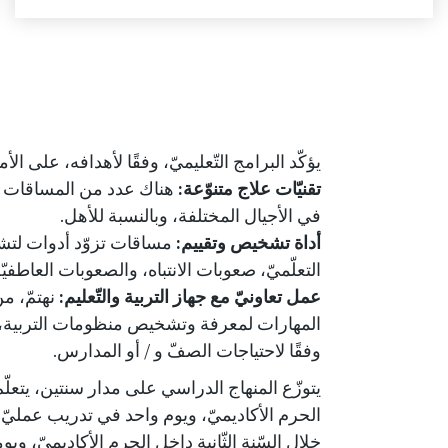
يؤكّد البرامج التّعليميّ، وفقًا لأهدافه، على الأمو
تقنيّات علاج متنوّعة:
هناك عدد من المساقات المت
في الأجيال المختلفة، وبالنسبة للأهل.
أداة تشخيص وتقييم:
مساقات تزوّد أدوات لتشخ
التعلّميّ، صعوبات الانتباه، والصعوبات العاطفي
عمل تعاونيّ مع جهاز التربية والتّعليم:
نهتمّ، م
المهارات لمعرفة وتشخيص منظومات التربية، و
وفقًا لاحتياجات الصفّ و / أو المدارس.
يتوزّع المنهاج الدراسي على مدار سنتين، يتعلّم 
الحرم الأكاديميّ، ويوم واحد في تدريب عمليّ خ
خلال السّنة الثّانية داخل الحرم الأكاديميّ، وي