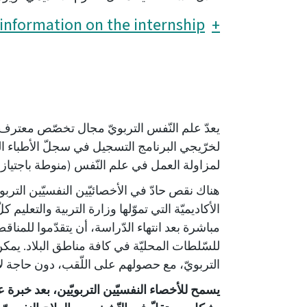
information on the internship
يعدّ علم النّفس التربويّ مجال تخصّص معترف به
لخرّيجي البرنامج التسجيل في سجلّ الأطباء ا
لمزاولة العمل في علم النّفس (منوطة باجتياز ا
هناك نقص حادّ في الأخصائيّين النفسيّين التربوي
الأكاديميّة التي تموّلها وزارة التربية والتعليم 
مباشرة بعد انتهاء الدّراسة، أن يتقدّموا للمناق
للسّلطات المحليّة في كافة مناطق البلاد. يم
التربويّ، مع حصولهم على اللّقب، دون حاجة 
يسمح للأخصاء النفسيّين التربويّين، بعد خبرة 