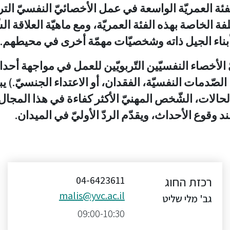
 الفئة العمريّة الواسعة في عمل الأخصائيّ النفسيّ الت
 الخاصة بهذه الفئة العمريّة، ومع ماهيّة العلاقة ال
أبناء الجيل ذاته وشخصيّات مهمّة أخرى في محيطهم.
ّ الأخصاء النفسيّين التّربويّين للعمل في مواجهة أح
صّدمات النفسيّة، الفقدان، أو الاعتداء الجنسيّ.) يب
الحالات، الشّخص المهنيّ الأكثر كفاءة في هذا المجا
 وقوع الأحداث، ويقدّم الردّ الأوليّ في الميدان.
רכזת החוג
04-6423611
malis@yvc.ac.il
גב' מלי שליט
09:00-10:30