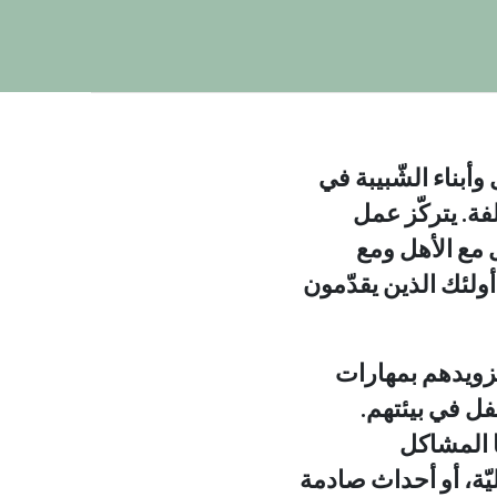
أبناء الشّبيبة في
فة. يتركّز عمل
 مع الأهل ومع
أولئك الذين يقدّمون
تزويدهم بمهارات
ل في بيئتهم.
ا المشاكل
ليّة، أو أحداث صادمة