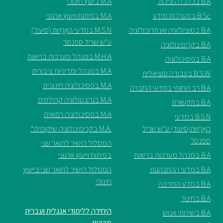
B.A בכלכלה וניהול
M.A ביעוץ חינוכי
B.Sc במערכות מידע
M.A בפיתוח וייעוץ ארגוני
B.A בסוציולוגיה ואנתרופולוגיה
M.S.N במדעי האֲחָיוּת (סיעוד)
ע"ש שריל ספנסר
B.A בקרימינולוגיה
M.H.A במנהל מערכות בריאות
B.A בפסיכולוגיה
M.A במנהל ומדיניות ציבורית
B.S.W בעבודה סוציאלית
M.A בפסיכולוגיה חינוכית
B.A רב תחומי במדעי החברה
M.A בגרונטולוגיה קהילתית
B.A בתקשורת
M.A בפסיכולוגיה רפואית
B.S.N במדעי
האֲחָיוּת(סיעוד) ע"ש שריל
.M.A בקרימינולוגיה שיקומית*
ספנסר
המסלול הישיר לתואר שני
B.A במנהל מערכות בריאות
בפיתוח וייעוץ ארגוני
B.A במדעי ההתנהגות
המסלול הישיר לתואר שני בייעוץ
חינוכי
B.A במדע המדינה
B.A בחינוך
היחידה ללימודי אנגלית ועברית
B.A בשירותי אנוש
מכינות