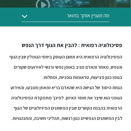
ללימודי
אנגלית
ועברית
מה מעניין אותך בתואר
תואר
שני
פסיכולוגיה רפואית : להבין את הגוף דרך הנפש
הפסיכולוגיה הרפואית היא תחום העוסק ביחסי הגומלין שבין הגוף
המרכז
הקדם
והנפש, מאחר והאדם מגיב באופן נפשי ורגשי לאירועים שקורים
אקדמי
בגופו כגון פציעות, טראומות גופניות, ומחלות.
הנחת היסוד של הגישה היא שהאדם בריא ומאוזן מטבעו, והאירוע
לימודי
חוץ
הגופני הוא שיצר את חוסר האיזון. לפיכך מתמקדת הפסיכולוגיה
והמשך
הרפואית בהבנת הקשרים שבין המשתנים הפיזיולוגיים של הגוף
לבין המשתנים הנפשיים כגון רגשות, תהליכי חשיבה, והתנהגויות.
מתעניינים