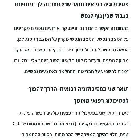
פסיכולוגיה רפואית תואר שני: תחום הולך ומתפתח
סטודנטים
בגבול שבין גוף לנפש
בתחום זה הקשרים הם דו כיווניים, קרי אירועים גופניים מקרינים
בוגרים
על המצב הנפשי, והמצב הנפשי מקרין על המצב הגופני. לכן,
סגל
הגישה מבקשת לעזור ולתמוך באדם שנקלע למשבר נפשי עקב
מצוקה גופנית, ולעזור לו לחזור לאיזון הטוב ביותר אליו יכול, ובו
שכר
זמנית להשפיע על הבריאות וההחלמה באמצעים נפשיים.
לימוד
תואר שני בפסיכולוגיה רפואית: הדרך להפוך
מחקר
לפסיכולוג רפואי מוסמך
והוראה
לימודי תואר שני בפסיכולוגיה רפואית כוללים הכשרה עיונית
היחידה
והתנסות מעשית (פרקטיקום) ובסיומם נדרשת התמחות של 2-4
לבינלאומיות
שנים, תלוי בהיקף המשרה של ההתמחות. בסיום ההתמחות