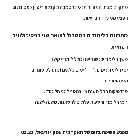
מתקיים מבחן המהווה תנאי להסמכה ולקבלת רישיון כפסיכולוג
ספריה
רפואי ממשרד הבריאות.
משרתי
מתכונת הלימודים במסלול לתואר שני בפסיכולוגיה
מילואים
וכוחות
רפואית
הביטחון
משך הלימודים: שנתיים (כולל לימודי קיץ)
–
זכויות
ימי הלימוד: ימים ג'+ ד' ימים מלאים (מתחלק שונה בין
והטבות
הסמסטרים)
פרקטיקום החל משנה א', בנוסף לימי הלימוד .
*ימי הלימוד והשעות עלולים להשתנות משנה לשנה
הרשמו
עכשיו
מפגש חשיפה בזום של האקדמית עמק יזרעאל, 01.23