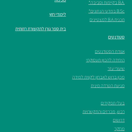
.B.A בקיימות וסביבה*
B.Sc במדעי הנתונים*
לימודי חוץ
תכנית B.A למצטיינים
בית ספר גורן לתקשורת חזותית
סטודנטים
אגודת הסטודנטים
היחידה להכוון תעסוקתי
שיעורי עזר
מכון ברוש לאבחון לקווית למידה
מניעת הטרדה מינית
בעלי תפקידים
רכש, מכרזים והתקשרויות
דרושים
מחקר