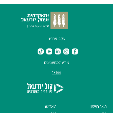
עקבו אחרינו
מידע למתעניינים
8166*
תואר ראשון
תואר שני