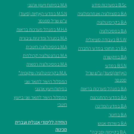
B.Sc במערכות מידע
M.A בפיתוח וייעוץ ארגוני
ספריה
B.A בסוציולוגיה ואנתרופולוגיה
M.S.N במדעי האֲחָיוּת (סיעוד)
ע"ש שריל ספנסר
B.A בקרימינולוגיה
M.H.A במנהל מערכות בריאות
משרתי
B.A בפסיכולוגיה
מילואים
M.A במנהל ומדיניות ציבורית
B.S.W בעבודה סוציאלית
וכוחות
M.A בפסיכולוגיה חינוכית
B.A רב תחומי במדעי החברה
הביטחון
M.A בגרונטולוגיה קהילתית
B.A בתקשורת
–
M.A בפסיכולוגיה רפואית
זכויות
B.S.N במדעי
והטבות
האֲחָיוּת(סיעוד) ע"ש שריל
.M.A בקרימינולוגיה שיקומית*
ספנסר
המסלול הישיר לתואר שני
B.A במנהל מערכות בריאות
בפיתוח וייעוץ ארגוני
B.A במדעי ההתנהגות
המסלול הישיר לתואר שני בייעוץ
חינוכי
B.A במדע המדינה
הרשמו
B.A בחינוך
עכשיו
היחידה ללימודי אנגלית ועברית
B.A בשירותי אנוש
מכינות
.B.A בקיימות וסביבה*