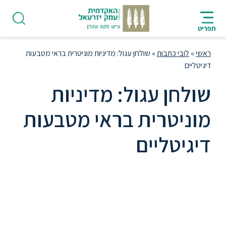
ניווט
סרגל
חיפוש
לתחתית
AR
ניווט
לתוכן
העמוד
תפריט
מרכזי
ראשי
»
לובי כתבות
»
שולחן עגול: מדיניות מוניטרית בראי מטבעות
דיגיטליים
שולחן עגול: מדיניות
פודקאסט
מוניטרית בראי מטבעות
דיגיטליים
אודות
שולחן עגול: מדיניות מוניטרית בראי
תואר
ראשון
מטבעות דיגיטליים | ד"ר רחל רוסלנה
פלטניק, החוג לכלכלה וניהול, המכללה
האקדמית עמק יזרעאל | משתתפים: ד"ר
היחידה