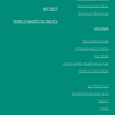
B.Sc במדעי הנתונים*
לימודי חוץ
תכנית B.A למצטיינים
בית ספר גורן לתקשורת חזותית
סטודנטים
אגודת הסטודנטים
היחידה להכוון תעסוקתי
שיעורי עזר
מכון ברוש לאבחון לקווית למידה
מניעת הטרדה מינית
בעלי תפקידים
רכש, מכרזים והתקשרויות
דרושים
מחקר