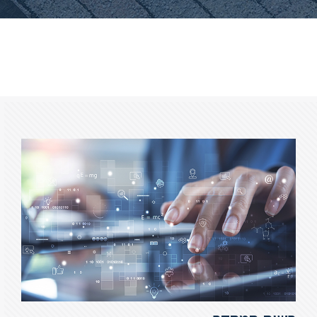
ללימודי
אנגלית
ועברית
תואר
שני
המרכז
הקדם
אקדמי
לימודי
חוץ
והמשך
מתעניינים