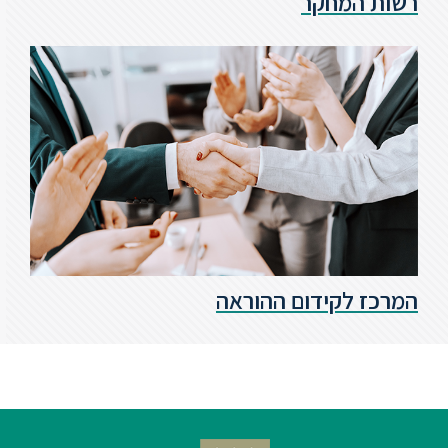
רשות המחקר
סטודנטים
בוגרים
סגל
שכר
לימוד
המרכז לקידום ההוראה
מחקר
והוראה
היחידה
לבינלאומיות