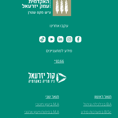
ספריה
עקבו אחרינו
משרתי
מילואים
וכוחות
הביטחון
מידע למתעניינים
–
זכויות
8166*
והטבות
תואר ראשון
תואר שני
הרשמו
B.A בכלכלה וניהול
M.A ביעוץ חינוכי
עכשיו
B.Sc במערכות מידע
M.A בפיתוח וייעוץ ארגוני