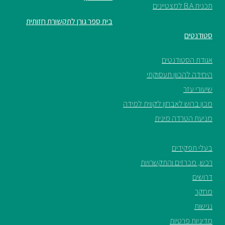
תכנית B.A למצטיינים
בית ספר גורן לתקשורת חזותית
סטודנטים
אגודת הסטודנטים
היחידה להכוון תעסוקתי
שיעורי עזר
מכון ברוש לאבחון לקווית למידה
מניעת הטרדה מינית
בעלי תפקידים
רכש, מכרזים והתקשרויות
דרושים
מחקר
נגישות
מדיניות פרטיות