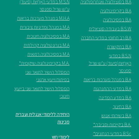
B.A בסוציולוגיה ואנתרופולוגיה
M.S.N במדעי האֲחָיוּת (סיעוד)
ע"ש שריל ספנסר
B.A בקרימינולוגיה
M.H.A במנהל מערכות בריאות
B.A בפסיכולוגיה
M.A במנהל ומדיניות ציבורית
B.S.W בעבודה סוציאלית
M.A בפסיכולוגיה חינוכית
B.A רב תחומי במדעי החברה
M.A בגרונטולוגיה קהילתית
B.A בתקשורת
M.A בפסיכולוגיה רפואית
B.S.N במדעי
האֲחָיוּת(סיעוד) ע"ש שריל
.M.A בקרימינולוגיה שיקומית*
ספנסר
המסלול הישיר לתואר שני
B.A במנהל מערכות בריאות
בפיתוח וייעוץ ארגוני
B.A במדעי ההתנהגות
המסלול הישיר לתואר שני בייעוץ
חינוכי
B.A במדע המדינה
B.A בחינוך
היחידה ללימודי אנגלית ועברית
B.A בשירותי אנוש
מכינות
.B.A בקיימות וסביבה*
B.Sc במדעי הנתונים*
לימודי חוץ