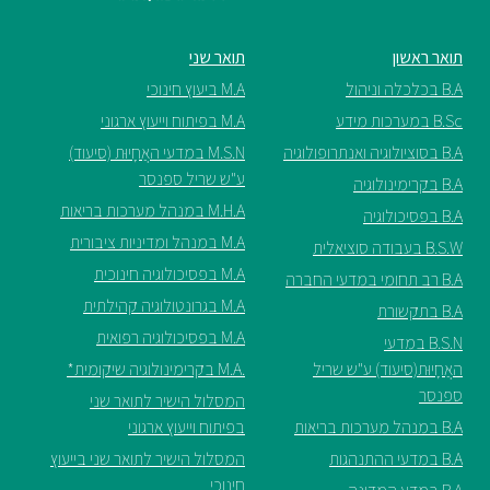
תואר ראשון
תואר שני
B.A בכלכלה וניהול
M.A ביעוץ חינוכי
B.Sc במערכות מידע
M.A בפיתוח וייעוץ ארגוני
B.A בסוציולוגיה ואנתרופולוגיה
M.S.N במדעי האֲחָיוּת (סיעוד)
ע"ש שריל ספנסר
B.A בקרימינולוגיה
M.H.A במנהל מערכות בריאות
B.A בפסיכולוגיה
M.A במנהל ומדיניות ציבורית
B.S.W בעבודה סוציאלית
M.A בפסיכולוגיה חינוכית
B.A רב תחומי במדעי החברה
M.A בגרונטולוגיה קהילתית
B.A בתקשורת
M.A בפסיכולוגיה רפואית
B.S.N במדעי
האֲחָיוּת(סיעוד) ע"ש שריל
.M.A בקרימינולוגיה שיקומית*
ספנסר
המסלול הישיר לתואר שני
B.A במנהל מערכות בריאות
בפיתוח וייעוץ ארגוני
B.A במדעי ההתנהגות
המסלול הישיר לתואר שני בייעוץ
חינוכי