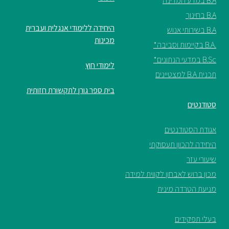
B.A במדע המדינה
B.A בחינוך
היחידה ללימודי אנגלית ועברית
B.A בשירותי אנוש
מכינות
.B.A בקיימות וסביבה*
B.Sc במדעי הנתונים*
לימודי חוץ
תכנית B.A למצטיינים
בית ספר גורן לתקשורת חזותית
סטודנטים
אגודת הסטודנטים
היחידה להכוון תעסוקתי
שיעורי עזר
מכון ברוש לאבחון לקווית למידה
מניעת הטרדה מינית
בעלי תפקידים