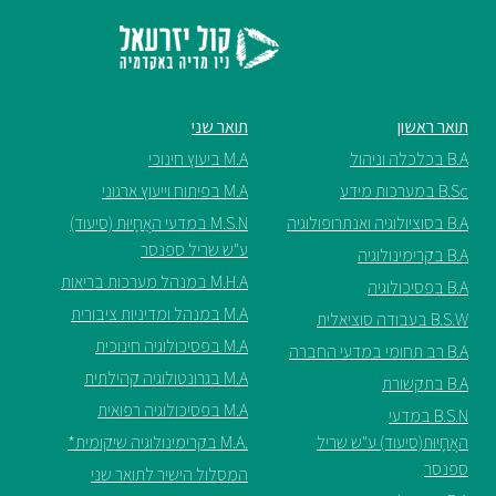
תואר ראשון
תואר שני
B.A בכלכלה וניהול
M.A ביעוץ חינוכי
B.Sc במערכות מידע
M.A בפיתוח וייעוץ ארגוני
B.A בסוציולוגיה ואנתרופולוגיה
M.S.N במדעי האֲחָיוּת (סיעוד)
ע"ש שריל ספנסר
B.A בקרימינולוגיה
M.H.A במנהל מערכות בריאות
B.A בפסיכולוגיה
M.A במנהל ומדיניות ציבורית
B.S.W בעבודה סוציאלית
M.A בפסיכולוגיה חינוכית
B.A רב תחומי במדעי החברה
M.A בגרונטולוגיה קהילתית
B.A בתקשורת
M.A בפסיכולוגיה רפואית
B.S.N במדעי
האֲחָיוּת(סיעוד) ע"ש שריל
.M.A בקרימינולוגיה שיקומית*
ספנסר
המסלול הישיר לתואר שני