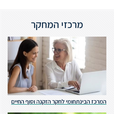
ספריה
מרכזי המחקר
משרתי
מילואים
וכוחות
הביטחון
–
זכויות
והטבות
הרשמו
המרכז הבינתחומי לחקר הזקנה וסוף החיים
עכשיו