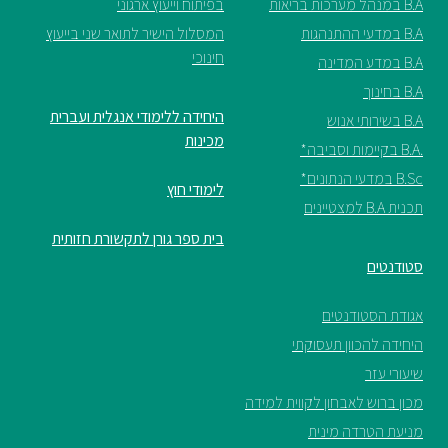
B.A במנהל מערכות בריאות
בפיתוח וייעוץ ארגוני
B.A במדעי ההתנהגות
המסלול הישיר לתואר שני בייעוץ
חינוכי
B.A במדע המדינה
B.A בחינוך
היחידה ללימודי אנגלית ועברית
B.A בשירותי אנוש
מכינות
.B.A בקיימות וסביבה*
B.Sc במדעי הנתונים*
לימודי חוץ
תכנית B.A למצטיינים
בית ספר גורן לתקשורת חזותית
סטודנטים
אגודת הסטודנטים
היחידה להכוון תעסוקתי
שיעורי עזר
מכון ברוש לאבחון לקווית למידה
מניעת הטרדה מינית