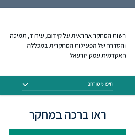
ללימודי
אנגלית
ועברית
תואר
רשות המחקר אחראית על קידום, עידוד, תמיכה
שני
והסדרה של הפעילות המחקרית במכללה
האקדמית עמק יזרעאל
המרכז
הקדם
אקדמי
חיפוש מורחב
לימודי
חוץ
והמשך
ראו ברכה במחקר
מתעניינים