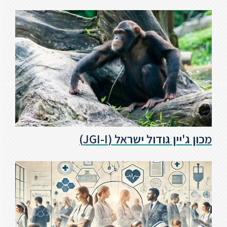
מכון ג'יין גודול ישראל (‏JGI-I‏)