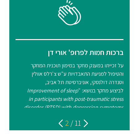
סטודנטים
בוגרים
סגל
ברכות חמות לפרופ' אורי דן
ב
על זכייתו במענק מחקר במימון תוכנית המחקר
שכר
והטיפול למניעת התאבדויות ע"ש צ'רלס אוולין
nt
לימוד
וסנדרה דולנסקי, אוניברסיטת תל אביב,
לביצוע מחקר בנושא: "
Improvement of sleep
מחקר
in participants with post-traumatic stress
והוראה
nd
disorder (PTSD) with depression symptoms
".
".
using weighted blanket
2
/
11
היחידה
לבינלאומיות