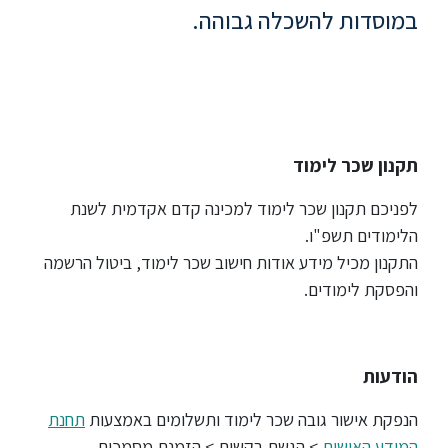
ללימודי
במוסדות להשכלה גבוהה.
אנגלית
ועברית
תואר
שני
תקנון שכר לימוד
המרכז
לפניכם תקנון שכר לימוד למכינה קדם אקדמית לשנת
הקדם
הלימודים תשפ"ו.
אקדמי
התקנון מכיל מידע אודות חישוב שכר לימוד, ביטול הרשמה
והפסקת לימודים.
לימודי
חוץ
והמשך
הודעות
מתעניינים
הנפקת אישור גובה שכר לימוד ותשלומים באמצעות
תחנת
המידע האישית
> הגשת בקשות > הזמנת מסמכים