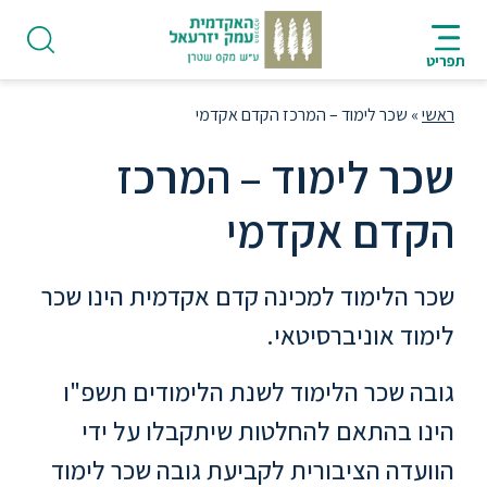
ניווט
סרגל
חיפוש
לתחתית
HE
ניווט
לתוכן
העמוד
תפריט
מרכזי
ראשי
»
שכר לימוד – המרכז הקדם אקדמי
שכר לימוד – המרכז
הקדם אקדמי
פודקאסט
שכר הלימוד למכינה קדם אקדמית הינו שכר
אודות
לימוד אוניברסיטאי.
תואר
גובה שכר הלימוד לשנת הלימודים תשפ"ו
ראשון
הינו בהתאם להחלטות שיתקבלו על ידי
היחידה
הוועדה הציבורית לקביעת גובה שכר לימוד