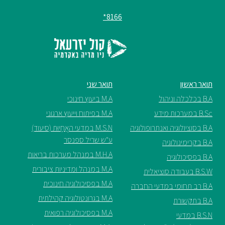
8166*
תואר ראשון
תואר שני
B.A בכלכלה וניהול
M.A ביעוץ חינוכי
B.Sc במערכות מידע
M.A בפיתוח וייעוץ ארגוני
B.A בסוציולוגיה ואנתרופולוגיה
M.S.N במדעי האֲחָיוּת (סיעוד)
ע"ש שריל ספנסר
B.A בקרימינולוגיה
M.H.A במנהל מערכות בריאות
B.A בפסיכולוגיה
M.A במנהל ומדיניות ציבורית
B.S.W בעבודה סוציאלית
M.A בפסיכולוגיה חינוכית
B.A רב תחומי במדעי החברה
M.A בגרונטולוגיה קהילתית
B.A בתקשורת
M.A בפסיכולוגיה רפואית
B.S.N במדעי