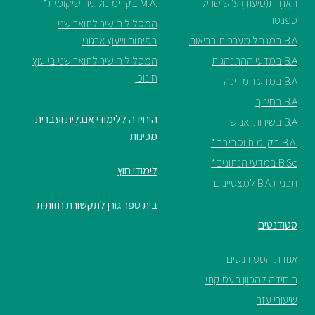
האֲחָיוּת(סיעוד) ע"ש שריל
.M.A בקרימינולוגיה שיקומית*
ספנסר
המסלול הישיר לתואר שני
B.A במנהל מערכות בריאות
בפיתוח וייעוץ ארגוני
B.A במדעי ההתנהגות
המסלול הישיר לתואר שני בייעוץ
חינוכי
B.A במדע המדינה
B.A בחינוך
היחידה ללימודי אנגלית ועברית
B.A בשירותי אנוש
מכינות
.B.A בקיימות וסביבה*
B.Sc במדעי הנתונים*
לימודי חוץ
תכנית B.A למצטיינים
בית ספר גורן לתקשורת חזותית
סטודנטים
אגודת הסטודנטים
היחידה להכוון תעסוקתי
שיעורי עזר