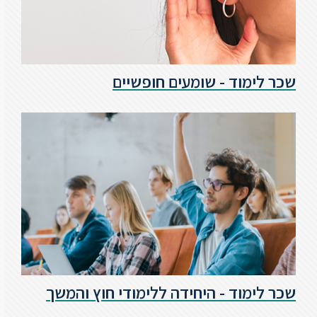
ספריה
משרתי
שכר לימוד - שומעים חופשיים
מילואים
וכוחות
הביטחון
–
זכויות
והטבות
הרשמו
עכשיו
שכר לימוד - היחידה ללימודי חוץ והמשך