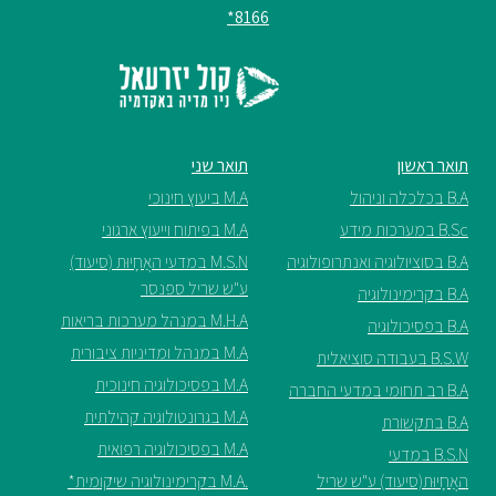
8166*
תואר ראשון
תואר שני
B.A בכלכלה וניהול
M.A ביעוץ חינוכי
B.Sc במערכות מידע
M.A בפיתוח וייעוץ ארגוני
B.A בסוציולוגיה ואנתרופולוגיה
M.S.N במדעי האֲחָיוּת (סיעוד)
ע"ש שריל ספנסר
B.A בקרימינולוגיה
M.H.A במנהל מערכות בריאות
B.A בפסיכולוגיה
M.A במנהל ומדיניות ציבורית
B.S.W בעבודה סוציאלית
M.A בפסיכולוגיה חינוכית
B.A רב תחומי במדעי החברה
M.A בגרונטולוגיה קהילתית
B.A בתקשורת
M.A בפסיכולוגיה רפואית
B.S.N במדעי
האֲחָיוּת(סיעוד) ע"ש שריל
.M.A בקרימינולוגיה שיקומית*