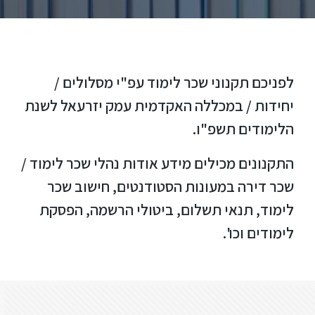
ללימודי
אנגלית
ועברית
תואר
לפניכם תקנוני שכר לימוד עפ"י מסלולים /
שני
יחידות / במכללה האקדמית עמק יזרעאל לשנת
הלימודים תשפ"ו.
המרכז
הקדם
התקנונים מכילים מידע אודות נהלי שכר לימוד /
אקדמי
שכר דירה במעונות הסטודנטים, חישוב שכר
לימוד, תנאי תשלום, ביטולי הרשמה, הפסקת
לימודי
לימודים וכו'.
חוץ
והמשך
מתעניינים