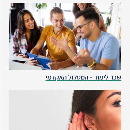
סטודנטים
בוגרים
סגל
שכר
לימוד
שכר לימוד - המסלול האקדמי
מחקר
והוראה
היחידה
לבינלאומיות