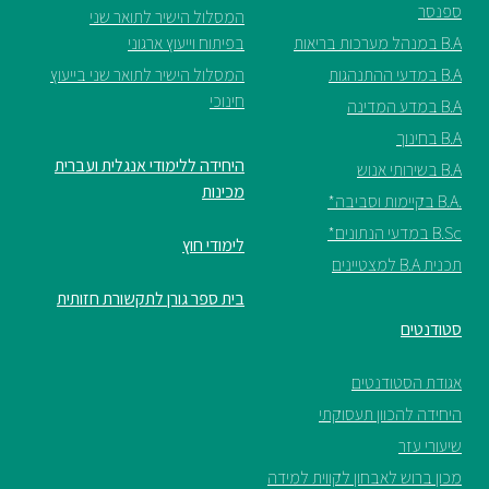
ספנסר
המסלול הישיר לתואר שני
B.A במנהל מערכות בריאות
בפיתוח וייעוץ ארגוני
B.A במדעי ההתנהגות
המסלול הישיר לתואר שני בייעוץ
חינוכי
B.A במדע המדינה
B.A בחינוך
היחידה ללימודי אנגלית ועברית
B.A בשירותי אנוש
מכינות
.B.A בקיימות וסביבה*
B.Sc במדעי הנתונים*
לימודי חוץ
תכנית B.A למצטיינים
בית ספר גורן לתקשורת חזותית
סטודנטים
אגודת הסטודנטים
היחידה להכוון תעסוקתי
שיעורי עזר
מכון ברוש לאבחון לקווית למידה