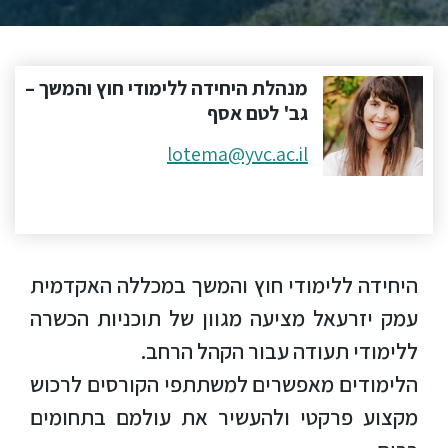
ללימודי
אנגלית
ועברית
מנהלת היחידה ללימודי חוץ והמשך –
תואר
גב' לטם אסף
שני
lotema@yvc.ac.il
המרכז
הקדם
אקדמי
היחידה ללימודי חוץ והמשך במכללה האקדמית
לימודי
עמק יזרעאל מציעה מגוון של תוכניות הכשרה
חוץ
ללימודי תעודה עבור הקהל הרחב.
והמשך
הלימודים מאפשרים למשתתפי הקורסים לרכוש
מקצוע פרקטי ולהעשיר את עולמם בתחומים
מתעניינים