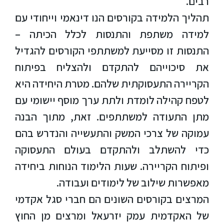
רבים.
תהליך הלמידה בקורסים הנו דינאמי וייחודי עם
סטודנטים
למידה משתפת והתנסות לכלל הכיתה –
בוגרים
התנסות זו מסייעת למשתתפי הקורסים להגדיל
את סיכוייהם להתקדם ולהצליח בפיתוח
סגל
הקריירה התעסוקתית שלהם. מטרת היחידה היא
לטפח קהילה לומדת ולתת ערך מוסף יישומי עם
שכר
מתן התעודה למשתתפים. זאת, מתוך הבנה
לימוד
עמוקה של צרכי המשק והתעשייה והנדרש בהם
כדי להשתלב ולהתקדם בעולם התעסוקה
מחקר
ופיתוח הקריירה. שעות הלימוד הנוחות ביחידה
והוראה
מאפשרות שילוב של לימודים ועבודה.
המרצים בקורסים השונים הם חברי סגל אקדמי
היחידה
לבינלאומיות
של האקדמית עמק יזרעאל ומרצים מן החוץ