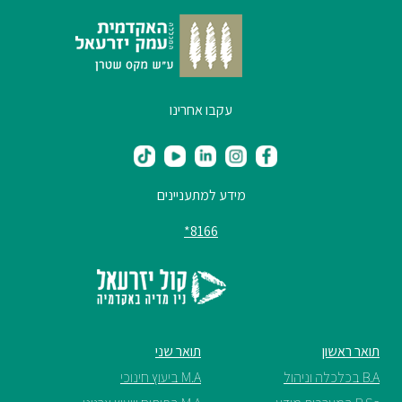
עקבו אחרינו
מידע למתעניינים
8166*
תואר ראשון
תואר שני
B.A בכלכלה וניהול
M.A ביעוץ חינוכי