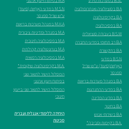
B.Sc במערכות מידע
M.A בפיתוח וייעוץ ארגוני
B.A בסוציולוגיה ואנתרופולוגיה
M.S.N במדעי האֲחָיוּת (סיעוד)
ע"ש שריל ספנסר
B.A בקרימינולוגיה
M.H.A במנהל מערכות בריאות
B.A בפסיכולוגיה
M.A במנהל ומדיניות ציבורית
B.S.W בעבודה סוציאלית
M.A בפסיכולוגיה חינוכית
B.A רב תחומי במדעי החברה
M.A בגרונטולוגיה קהילתית
B.A בתקשורת
M.A בפסיכולוגיה רפואית
B.S.N במדעי
האֲחָיוּת(סיעוד) ע"ש שריל
.M.A בקרימינולוגיה שיקומית*
ספנסר
המסלול הישיר לתואר שני
B.A במנהל מערכות בריאות
בפיתוח וייעוץ ארגוני
B.A במדעי ההתנהגות
המסלול הישיר לתואר שני בייעוץ
חינוכי
B.A במדע המדינה
B.A בחינוך
היחידה ללימודי אנגלית ועברית
B.A בשירותי אנוש
מכינות
.B.A בקיימות וסביבה*