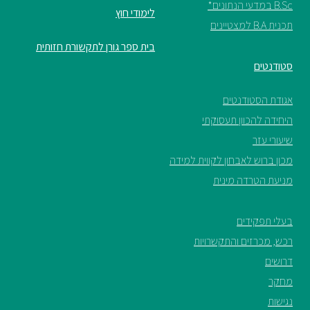
B.Sc במדעי הנתונים*
לימודי חוץ
תכנית B.A למצטיינים
בית ספר גורן לתקשורת חזותית
סטודנטים
אגודת הסטודנטים
היחידה להכוון תעסוקתי
שיעורי עזר
מכון ברוש לאבחון לקווית למידה
מניעת הטרדה מינית
בעלי תפקידים
רכש, מכרזים והתקשרויות
דרושים
מחקר
נגישות