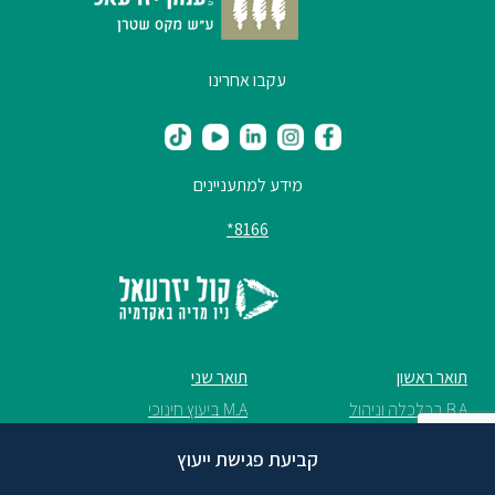
עקבו אחרינו
מידע למתעניינים
8166*
תואר ראשון
תואר שני
B.A בכלכלה וניהול
M.A ביעוץ חינוכי
B.Sc במערכות מידע
M.A בפיתוח וייעוץ ארגוני
קביעת פגישת ייעוץ
B.A בסוציולוגיה ואנתרופולוגיה
M.S.N במדעי האֲחָיוּת (סיעוד)