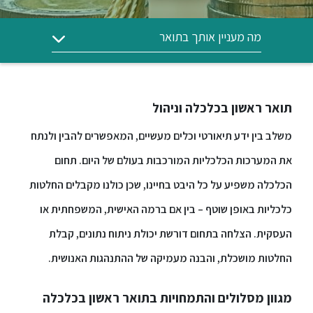
ללימודי
אנגלית
ועברית
מה מעניין אותך בתואר
תואר
שני
תואר ראשון בכלכלה וניהול
משלב בין ידע תיאורטי וכלים מעשיים, המאפשרים להבין ולנתח
המרכז
הקדם
את המערכות הכלכליות המורכבות בעולם של היום. תחום
אקדמי
הכלכלה משפיע על כל היבט בחיינו, שכן כולנו מקבלים החלטות
כלכליות באופן שוטף – בין אם ברמה האישית, המשפחתית או
לימודי
חוץ
העסקית. הצלחה בתחום דורשת יכולת ניתוח נתונים, קבלת
והמשך
החלטות מושכלת, והבנה מעמיקה של ההתנהגות האנושית.
מתעניינים
מגוון מסלולים והתמחויות ב
תואר ראשון בכלכלה