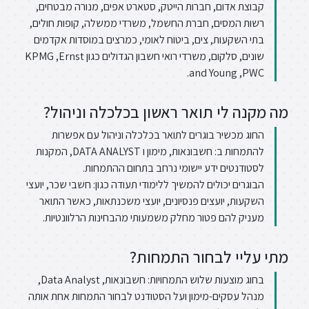
קבוצת אדום, חברות הייטק, סטארט אפים, מנורה מבטחים,
רשות המסים, חברת החשמל, משרדי ממשלה, קופות חולים,
בתי השקעות, צים, ביטוח לאומי, כמרצים במוסדות אקדמים
שונים, סלקום, משרדי רואי חשבון הגדולים כגון KPMG ,Ernst
and Young ,PWC.
מה מקנה לי תואר ראשון בכלכלה וניהול?
החוג מכשיר בוגרים לתואר בכלכלה וניהול עם אפשרות
להתמחות ב: חשבונאות, מימון ו DATA ANALYST, המקנות
לסטודנטים ידע יישומי נרחב בתחום ההתמחות.
הבוגרים יכולים להמשיך ללימודי תעודה כגון: חשבי שכר, יועצי
השקעות, יועצים פנסיונים, יועצי משכנתאות, כאשר התואר
מעניק להם פטור מחלק משמעותי מהבחינות הרלוונטיות.
מתי עליי לבחור התמחות?
בחוג מוצעות שלוש התמחויות: חשבונאות, Data Analyst,
מנהל עסקים-מימון ועל הסטודנט לבחור התמחות אחת אותה