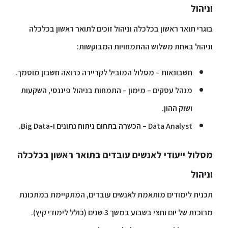
וניהול
סטודנטים
בוגרי תואר ראשון בכלכלה וניהול זוכים לתואר ראשון בכלכלה
וניהול באחת משלוש ההתמחויות המבוקשות:
בוגרים
חשבונאות – מסלול המוביל לקריירה כרואה חשבון מוסמך.
סגל
מנהל עסקים – מימון – התמחות בניהול פיננסי, השקעות
ושוק ההון.
שכר
Data Analyst – הכשרה בתחום ניתוח נתונים ו-Big Data.
לימוד
מסלול ייעודי לאנשים עובדים בתואר ראשון בכלכלה
מחקר
והוראה
וניהול
תכנית לימודים מותאמת לאנשים עובדים, המתקיימת במתכונת
היחידה
מרוכזת של יום וחצי בשבוע במשך 3 שנים (כולל לימודי קיץ).
לבינלאומיות