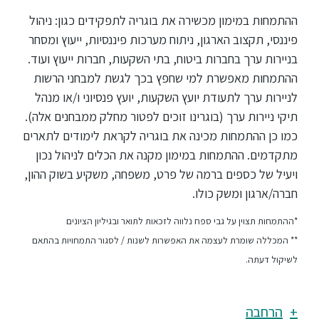
ההתמחות במימון מכשירה את בוגריה לתפקידים כגון: ניהול
פיננסי, תקצוב הארגון, ניתוח מערכות פיננסיות, ייעוץ ומסחר
בניירות ערך בחברות ביטוח, בתי השקעות, חברות ייעוץ ועוד.
ההתמחות מאפשרת למי שחפץ בכך לגשת למבחני הרשות
לניירות ערך לתעודת יועץ השקעות, יועץ פנסיוני ו/או מנהל
תיקי ניירות ערך (בוגרינו זוכים לפטור מחלק ממבחנים אלה).
כמו כן ההתמחות מכינה את בוגריה לקראת לימודים לתארים
מתקדמים. ההתמחות במימון מקנה את הכלים לניהול נכון
ויעיל של כספים ברמה של פרט, משפחה, משקיע בשוק ההון,
חברה/ארגון ומשק כולו.
*ההתמחות תצוין על גבי ספח נלווה לזכאות לתואר ובגיליון הציונים
** המכללה שומרת לעצמה את האפשרות לשנות / לסגור התמחויות בהתאם
לשיקול דעתה.
הרחבה