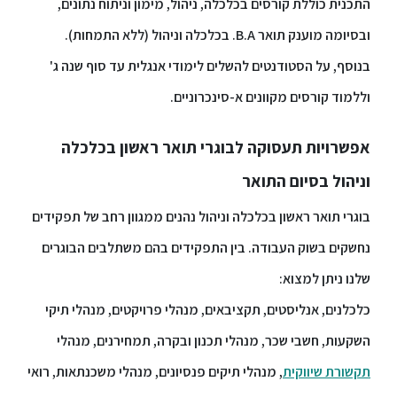
התכנית כוללת קורסים בכלכלה, ניהול, מימון וניתוח נתונים,
ספריה
ובסיומה מוענק תואר B.A. בכלכלה וניהול (ללא התמחות).
בנוסף, על הסטודנטים להשלים לימודי אנגלית עד סוף שנה ג'
משרתי
וללמוד קורסים מקוונים א-סינכרוניים.
מילואים
וכוחות
אפשרויות תעסוקה לבוגרי תואר ראשון בכלכלה
הביטחון
–
וניהול בסיום התואר
זכויות
והטבות
בוגרי תואר ראשון בכלכלה וניהול נהנים ממגוון רחב של תפקידים
נחשקים בשוק העבודה. בין התפקידים בהם משתלבים הבוגרים
שלנו ניתן למצוא:
כלכלנים, אנליסטים, תקציבאים, מנהלי פרויקטים, מנהלי תיקי
הרשמו
השקעות, חשבי שכר, מנהלי תכנון ובקרה, תמחירנים, מנהלי
עכשיו
תקשורת שיווקית
, מנהלי תיקים פנסיונים, מנהלי משכנתאות, רואי