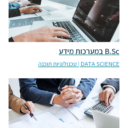
סטודנטים
בוגרים
סגל
B.Sc במערכות מידע
DATA SCIENCE | טכנולוגיות תוכנה
שכר
לימוד
מחקר
והוראה
היחידה
לבינלאומיות