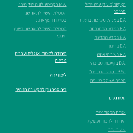
האֲחָיוּת(סיעוד) ע"ש שריל
.M.A בקרימינולוגיה שיקומית*
ספנסר
המסלול הישיר לתואר שני
B.A במנהל מערכות בריאות
בפיתוח וייעוץ ארגוני
B.A במדעי ההתנהגות
המסלול הישיר לתואר שני בייעוץ
חינוכי
B.A במדע המדינה
B.A בחינוך
היחידה ללימודי אנגלית ועברית
B.A בשירותי אנוש
מכינות
.B.A בקיימות וסביבה*
B.Sc במדעי הנתונים*
לימודי חוץ
תכנית B.A למצטיינים
בית ספר גורן לתקשורת חזותית
סטודנטים
אגודת הסטודנטים
היחידה להכוון תעסוקתי
שיעורי עזר