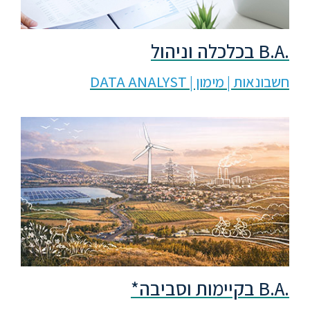
ספריה
.B.A בכלכלה וניהול
משרתי
חשבונאות | מימון | DATA ANALYST
מילואים
וכוחות
הביטחון
–
זכויות
והטבות
הרשמו
עכשיו
.B.A בקיימות וסביבה*