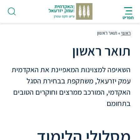
ניווט
סרגל
חיפוש
לתחתית
HE
ניווט
לתוכן
העמוד
תפריט
מרכזי
ראשי
»
תואר ראשון
תואר ראשון
פודקאסט
השאיפה למצוינות המאפיינת את האקדמית
עמק יזרעאל, משתקפת בבחירת הסגל
אודות
האקדמי, המורכב ממרצים וחוקרים הטובים
בתחומם
תואר
ראשון
מסלולי הלימוד
היחידה