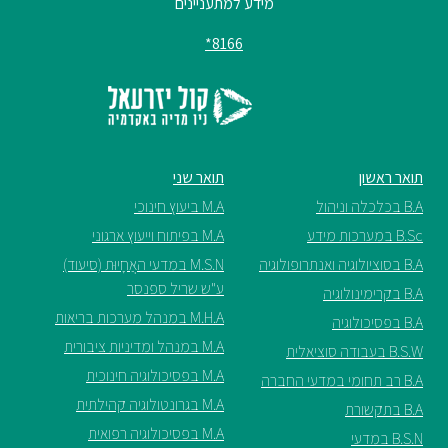
מידע למתעניינים
8166*
תואר ראשון
תואר שני
B.A בכלכלה וניהול
M.A ביעוץ חינוכי
B.Sc במערכות מידע
M.A בפיתוח וייעוץ ארגוני
B.A בסוציולוגיה ואנתרופולוגיה
M.S.N במדעי האֲחָיוּת (סיעוד)
ע"ש שריל ספנסר
B.A בקרימינולוגיה
M.H.A במנהל מערכות בריאות
B.A בפסיכולוגיה
M.A במנהל ומדיניות ציבורית
B.S.W בעבודה סוציאלית
M.A בפסיכולוגיה חינוכית
B.A רב תחומי במדעי החברה
M.A בגרונטולוגיה קהילתית
B.A בתקשורת
M.A בפסיכולוגיה רפואית
B.S.N במדעי