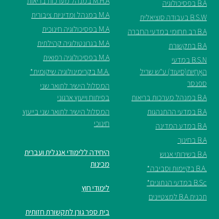
M.H.A במנהל מערכות בריאות
B.A בפסיכולוגיה
M.A במנהל ומדיניות ציבורית
B.S.W בעבודה סוציאלית
M.A בפסיכולוגיה חינוכית
B.A רב תחומי במדעי החברה
M.A בגרונטולוגיה קהילתית
B.A בתקשורת
M.A בפסיכולוגיה רפואית
B.S.N במדעי
האֲחָיוּת(סיעוד) ע"ש שריל
.M.A בקרימינולוגיה שיקומית*
ספנסר
המסלול הישיר לתואר שני
B.A במנהל מערכות בריאות
בפיתוח וייעוץ ארגוני
B.A במדעי ההתנהגות
המסלול הישיר לתואר שני בייעוץ
חינוכי
B.A במדע המדינה
B.A בחינוך
היחידה ללימודי אנגלית ועברית
B.A בשירותי אנוש
מכינות
.B.A בקיימות וסביבה*
B.Sc במדעי הנתונים*
לימודי חוץ
תכנית B.A למצטיינים
בית ספר גורן לתקשורת חזותית