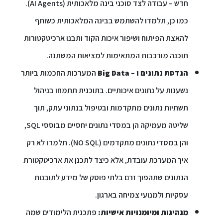
חדש – עבודה לצד סוכני בינה מלאכותית (AI Agents).
ספריה
כמו כן, תלמדו להשתמש בבינה המלאכותית כשותף
להאצת הפיתוח ושיפור איכות הקוד ותבנו ארכיטקטורות
משרתי
תוכנה מורכבות המתאימות למציאות המשתנה.
מילואים
הנדסת נתונים ו – Big Data
המערכות החכמות ביותר
וכוחות
הביטחון
נשענות על נתונים איכותיים. בתוכנית תתמחו בניהול
–
תשתיות נתונים מתקדמות ובטיפול בנתוני עתק, תוך
זכויות
והטבות
שליטה מעמיקה הן במסדי נתונים יחסיים מבוססי SQL,
והן במסדי נתונים מתקדמים (NO SQL). תלמדו לא רק
איך המערכת עובדת, אלא כיצד לתכנן את ארכיטקטורת
הנתונים שתהפוך זרם בלתי פוסק של מידע לתובנות
הרשמו
עסקיות ולמנועי צמיחה בארגון.
עכשיו
מנהיגות ומיומנויות אישיות:
פתכנית הלימודים שמה