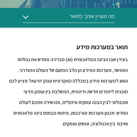
ללימודי
אנגלית
ועברית
מה מעניין אותך בתואר
תואר
שני
תואר במערכות מידע
בעידן שבו הבינה המלאכותית (AI) מגדירה מחדש את גבולות
המרכז
הקדם
האפשר, מערכות המידע הן הלב הפועם של העולם המודרני.
אקדמי
החוג למערכות מידע במכללה האקדמית עמק יזרעאל מציע לכם
תוכנית לימודים חדשה ודינמית, המשלבת בין עומק מדעי
לימודי
חוץ
וטכנולוגי לבין הבנה עסקית וניהולית, ומכשירה אתכם לעולם
והמשך
החדש: תכנון מערכות מורכבות, פיתוח מבוסס בינה מלאכותית
וחיבור בין טכנולוגיה, אנשים ועסקים.
מתעניינים