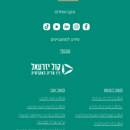
עקבו אחרינו
מידע למתעניינים
8166*
תואר ראשון
תואר שני
B.A בכלכלה וניהול
M.A ביעוץ חינוכי
B.Sc במערכות מידע
M.A בפיתוח וייעוץ ארגוני
B.A בסוציולוגיה ואנתרופולוגיה
M.S.N במדעי האֲחָיוּת (סיעוד)
ע"ש שריל ספנסר
B.A בקרימינולוגיה