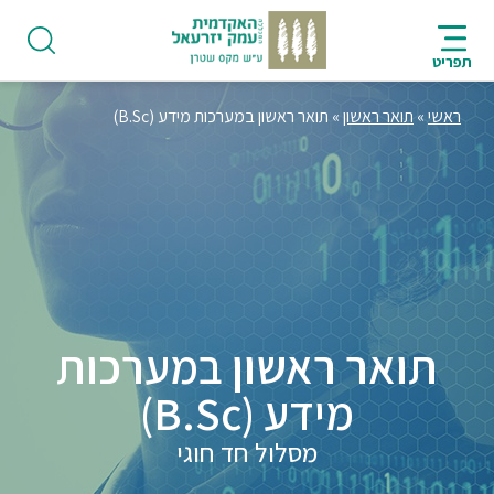
ניווט
סרגל
חיפוש
לתחתית
HE
ניווט
לתוכן
העמוד
תפריט
מרכזי
ראשי
»
תואר ראשון
»
תואר ראשון במערכות מידע (B.Sc)
פודקאסט
אודות
תואר ראשון במערכות
תואר
מידע (B.Sc)
ראשון
מסלול חד חוגי
היחידה