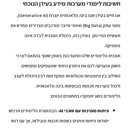
חשיבות לימודי מערכות מידע בעידן הנוכחי
סטודנטים
אנו חיים בעידן שבו בינה מלאכותית יוצרת (Generative AI),
נתוני עתק (Big Data) ואיומי סייבר מורכבים מגדירים מחדש את
בוגרים
תעשיית ההיי טק. בעידן כזה, היכולת הטכנית לבדה אינה
מספיקה.
סגל
תוכנית הלימודים שלנו מתעדכנת באופן שוטף בהתאם לצרכי
שכר
השוק ומעניקה לכם את היתרון היחסי שמעסיקים מחפשים:
לימוד
השילוב בין מיומנויות טכנולוגיות מתקדמות לבין היכולת לעצב
ולנהל מערכות חכמות מבוססות בינה מלאכותית.
מחקר
הלימודים בחוג יתמקדו בתחומים הבאים:
והוראה
פיתוח מערכות עם סוכני AI-
הבמסגרת הלימודים תרכשו
היחידה
יסודות פיתוח איתנים בשפות תכנות מובילות, אך עם דגש
לבינלאומיות