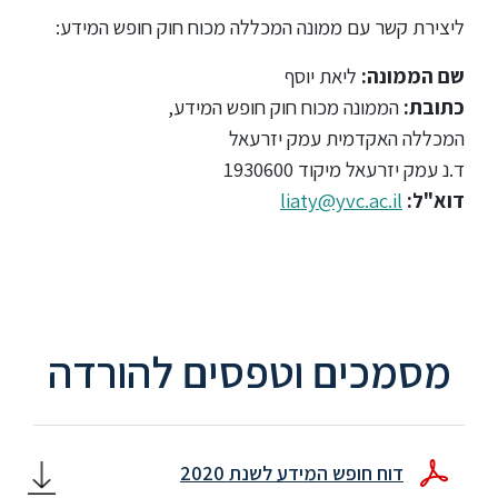
ללימודי
ליצירת קשר עם ממונה המכללה מכוח חוק חופש המידע:
אנגלית
ועברית
שם הממונה:
ליאת יוסף
כתובת:
הממונה מכוח חוק חופש המידע,
תואר
המכללה האקדמית עמק יזרעאל
שני
ד.נ עמק יזרעאל מיקוד 1930600
דוא"ל:
liaty@yvc.ac.il
המרכז
הקדם
אקדמי
לימודי
מסמכים וטפסים להורדה
חוץ
והמשך
מתעניינים
דוח חופש המידע לשנת 2020