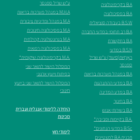
ע"ש שריל ספנסר
B.A בקרימינולוגיה
M.H.A במנהל מערכות בריאות
B.A בפסיכולוגיה
M.A במנהל ומדיניות ציבורית
B.S.W בעבודה סוציאלית
M.A בפסיכולוגיה חינוכית
B.A רב תחומי במדעי החברה
M.A בגרונטולוגיה קהילתית
B.A בתקשורת
M.A בפסיכולוגיה רפואית
B.S.N במדעי
האֲחָיוּת(סיעוד) ע"ש שריל
.M.A בקרימינולוגיה שיקומית*
ספנסר
המסלול הישיר לתואר שני
B.A במנהל מערכות בריאות
בפיתוח וייעוץ ארגוני
B.A במדעי ההתנהגות
המסלול הישיר לתואר שני בייעוץ
חינוכי
B.A במדע המדינה
B.A בחינוך
היחידה ללימודי אנגלית ועברית
B.A בשירותי אנוש
מכינות
.B.A בקיימות וסביבה*
B.Sc במדעי הנתונים*
לימודי חוץ
תכנית B.A למצטיינים