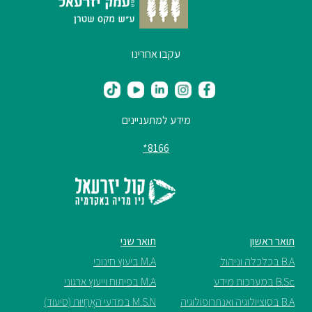
עקבו אחרינו
מידע למתעניינים
8166*
תואר ראשון
תואר שני
B.A בכלכלה וניהול
M.A ביעוץ חינוכי
B.Sc במערכות מידע
M.A בפיתוח וייעוץ ארגוני
B.A בסוציולוגיה ואנתרופולוגיה
M.S.N במדעי האֲחָיוּת (סיעוד)