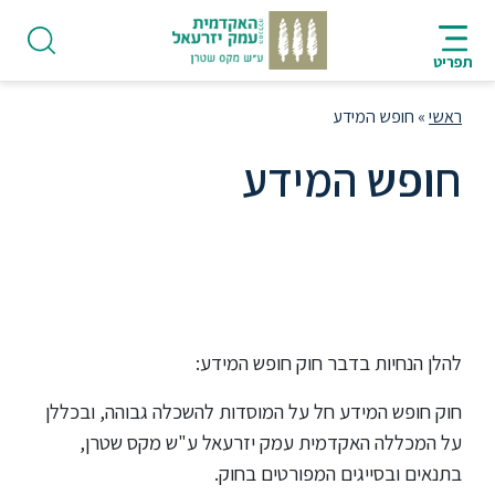
ניווט
סרגל
חיפוש
לתחתית
HE
ניווט
לתוכן
העמוד
תפריט
מרכזי
ראשי
»
חופש המידע
חופש המידע
פודקאסט
אודות
להלן הנחיות בדבר חוק חופש המידע:
תואר
ראשון
חוק חופש המידע חל על המוסדות להשכלה גבוהה, ובכללן
על המכללה האקדמית עמק יזרעאל ע"ש מקס שטרן,
היחידה
בתנאים ובסייגים המפורטים בחוק.