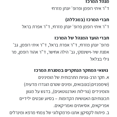
ללימודי
מנהל המרכז
אנגלית
ד"ר איתי רופמן ופרופ' יונתן מזרחי
ועברית
חברי המרכז (במכללה)
ד"ר איתי רופמן פרופ' יונתן מזרחי, ד"ר אפרת בראל
תואר
שני
חברי הועד המנהל של המרכז
פרופ' יונתן מזרחי, ד"ר אפרת בראל, ד"ר איתי רופמן, גב'
המרכז
אסנת שיר-וישינסקי, גב' הילה אחישר, ד"ר אהוד רופמן, מר
הקדם
גילי בצלאל
אקדמי
נושאי המחקר הנחקרים במסגרת המרכז
א. חקר הרב-גוניות התרבותית של הומינינים
לימודי
(שימפנזים\בונובואים, ומינים שטרם הוגדרו מדעית)
חוץ
והומינידים (גורילות ואורנגוטאנים), בדגש על מגוון
והמשך
תכונותיהם האנושיות הקדומות – בסיוע שבטים ילידיים
אפריקאים, אסיאתים ואמריקאים.
מתעניינים
ב. פיתוח לקסיקון אתנו-פרמקולוגי של צמחי מרפא ומינרלים