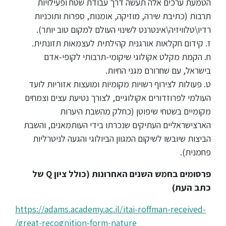
הטמעת ערכים אלה תעשה דרך עבודת שטח ופעילויות
תרבות (כתיבת שירה, מוזיקה, אומנות, ספרות ותוכניות
רדיו\טלוויזיה\אינטרנט לשינוי העולם למקום טוב יותר).
ז. קידום חקלאות אורגנית קהילתית לעצמאות תזונתית.
ח. הקמת מקלט אקולוגי שיקומי-תרבותי לקופי-אדם
בישראל, עם שחרורם מגני החיות.
ט. פעולות לצירוף רשויות מקומיות ומועצות אזוריות לועד
העולמי לפרוזדורים אקולוגיים, לצורך נטיעת עצים וצמחים
מקומיים בשטחי שיפוטן (כחלק מהשבת היערות
הארצישראליים העתיקים שנכרתו בידי העותמאנים, והשבת
הביצות שיובשו לשיקום המגוון הביולוגי והגעה לניטרליות
פחמנית).
פרסומים בחמש השנים האחרונות (כולל ציון Q של
כתב העת)
https://adams.academy.ac.il/itai-roffman-received-
great-recognition-form-nature/