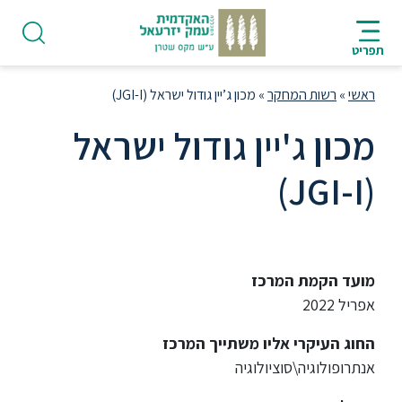
ניווט
סרגל
חיפוש
לתחתית
HE
ניווט
לתוכן
העמוד
תפריט
מרכזי
ראשי
»
רשות המחקר
»
מכון ג’יין גודול ישראל (‏JGI-I‏)
מכון ג'יין גודול ישראל
(‏JGI-I‏)
פודקאסט
אודות
מועד הקמת המרכז
תואר
אפריל 2022
ראשון
החוג העיקרי אליו משתייך המרכז
אנתרופולוגיה\סוציולוגיה
היחידה