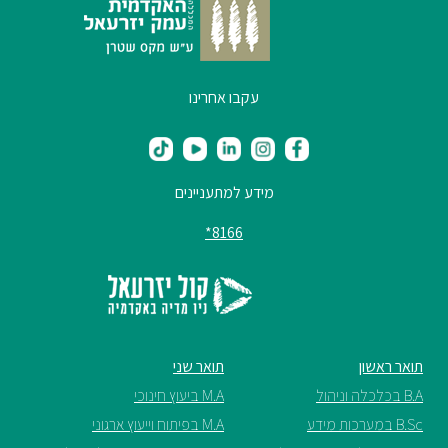
עקבו אחרינו
מידע למתעניינים
8166*
תואר ראשון
תואר שני
B.A בכלכלה וניהול
M.A ביעוץ חינוכי
B.Sc במערכות מידע
M.A בפיתוח וייעוץ ארגוני