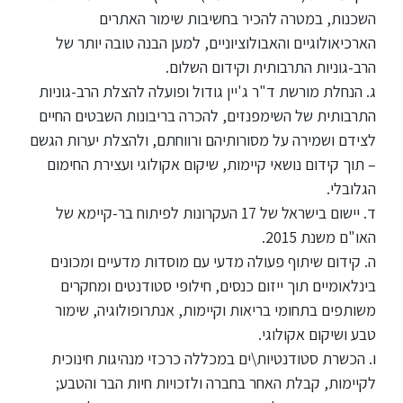
השכנות, במטרה להכיר בחשיבות שימור האתרים
הארכיאולוגיים והאבולוציוניים, למען הבנה טובה יותר של
הרב-גוניות התרבותית וקידום השלום.
ג. הנחלת מורשת ד"ר ג'יין גודול ופועלה להצלת הרב-גוניות
התרבותית של השימפנזים, להכרה בריבונות השבטים החיים
לצידם ושמירה על מסורותיהם ורווחתם, ולהצלת יערות הגשם
– תוך קידום נושאי קיימות, שיקום אקולוגי ועצירת החימום
הגלובלי.
ד. יישום בישראל של 17 העקרונות לפיתוח בר-קיימא של
האו"ם משנת 2015.
ה. קידום שיתוף פעולה מדעי עם מוסדות מדעיים ומכונים
בינלאומיים תוך ייזום כנסים, חילופי סטודנטים ומחקרים
משותפים בתחומי בריאות וקיימות, אנתרופולוגיה, שימור
טבע ושיקום אקולוגי.
ו. הכשרת סטודנטיות\ים במכללה כרכזי מנהיגות חינוכית
לקיימות, קבלת האחר בחברה ולזכויות חיות הבר והטבע;