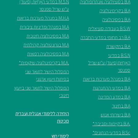
B.A בסוציולוגיה ואנתרופולוגיה
M.S.N במדעי האֲחָיוּת (סיעוד)
ע"ש שריל ספנסר
B.A בקרימינולוגיה
M.H.A במנהל מערכות בריאות
B.A בפסיכולוגיה
M.A במנהל ומדיניות ציבורית
B.S.W בעבודה סוציאלית
M.A בפסיכולוגיה חינוכית
B.A רב תחומי במדעי החברה
M.A בגרונטולוגיה קהילתית
B.A בתקשורת
M.A בפסיכולוגיה רפואית
B.S.N במדעי
האֲחָיוּת(סיעוד) ע"ש שריל
.M.A בקרימינולוגיה שיקומית*
ספנסר
המסלול הישיר לתואר שני
B.A במנהל מערכות בריאות
בפיתוח וייעוץ ארגוני
B.A במדעי ההתנהגות
המסלול הישיר לתואר שני בייעוץ
חינוכי
B.A במדע המדינה
B.A בחינוך
היחידה ללימודי אנגלית ועברית
B.A בשירותי אנוש
מכינות
.B.A בקיימות וסביבה*
B.Sc במדעי הנתונים*
לימודי חוץ