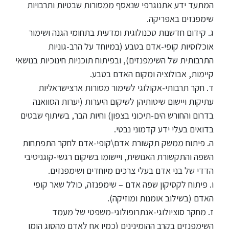
המתעד ידע אתנוגרפי שנאסף ממסורות שבטיות ותרבויות
סטודנטים
שימפנזים באפריקה.
ג. קידום חדשנות טכנולוגית ומדעית בתחומי הגנה ושימור
אוכלוסיות קופי-אדם בטבע (במיוחד על הרב-גוניות
בוגרים
התרבותית של השימפנזים), ובפיתוח תוכניות חינוכיות בנושאי
קיימות, אבולוציה ומקום האדם בטבע.
סגל
ד. חקר תרבותי-אקולוגי לשימור מסורות ארצישראליות
עתיקות ויישום שיטותיהן לשיקום היערות (יערות הסוואנה
בדרום והחורש הים-תיכוני בצפון) וחיות הבר, בשיתוף שבטים
שכר
לימוד
בדואים בעלי ידע קדמוני נבטי.
ה. פיתוח ממשק תקשורת אדם\קופי-אדם לחקר התפתחות
השפה והתקשורת האנושית, ויישומו בשיקום רגשי-קוגניטיבי
מחקר
הדדי של בני אדם בעלי צרכים מיוחדים ושימפנזים.
והוראה
ו. פיתוח לקסיקון שפה אדם – שימפנזה, כולל שאר קופי
האדם (בשילוב אומנות ומוזיקה).
היחידה
ז. מחקר סוציולוגי-אנתרופולוגי-משפטי של מעמד
לבינלאומיות
השימפנזים בקרב ההומינינים (כמין אח לאדם מהסוג הומו