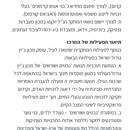
קדום), לצורך סיווגם מחדש כ'בני אנוש קדמונים' בעלי
ספריה
זכויות לייצוג משפטי ואפוטרופסות (האביאס קורפוס).
ח. לצורך יישום נושאי המחקר הנ"ל יוקמו במכון מעבדות
גנטיקה, ביוכימיה, וידאו, ומעבדת ביג-דטה לעיבוד הנתונים.
משרתי
מילואים
תיאור הפעילות של המרכז
וכוחות
בנוסף לפעילות המחקרית שתוארו לעיל, עוסק מכון ג'יין
הביטחון
–
גודול ישראל בפעילויות הבאות:
זכויות
א. הטמעת תוכניות תנועת 'נבטים ושורשים' של מכון ג'יין
והטבות
גודול העולמי במגוון מוסדות חינוך בישראל (בהתאמה לכל
שכבות הגיל). תנועה חינוכית זו פועלת להגברת האחריות
החברתית-סביבתית על-ידי דאגה לזכויות האדם, וקידום
חקיקה לזכויות הטבע ובעלי-החיים, תוך ייזום פעילויות
פרואקטיביות לשינוי המצב הקיים.
הרשמו
ב. במסגרת 'נבטים ושורשים' – נעודד ילדים, בני נוער
עכשיו
וסטודנטים לחקור וללמוד אודות התרבויות העתיקות
והקדמוניות (כולל החי והצומח) של ארץ-ישראל והמדינות