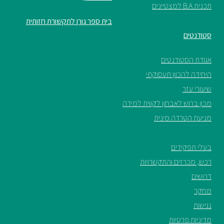
תכנית B.A למצטיינים
בית ספר גורן לתקשורת חזותית
סטודנטים
אגודת הסטודנטים
היחידה להכוון תעסוקתי
שיעורי עזר
מכון ברוש לאבחון לקווית למידה
מניעת הטרדה מינית
בעלי תפקידים
רכש, מכרזים והתקשרויות
דרושים
מחקר
נגישות
מדיניות פרטיות