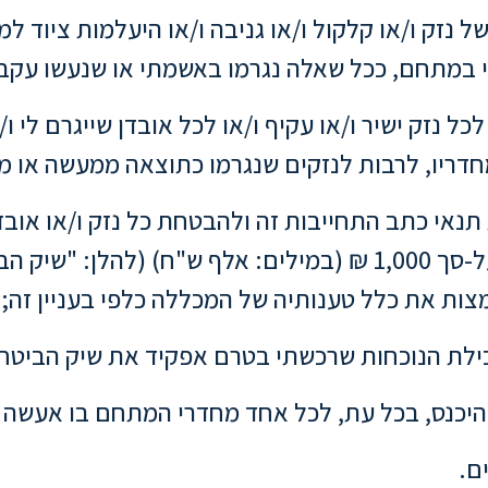
 נזק ו/או קלקול ו/או גניבה ו/או היעלמות ציוד למ
במתחם, ככל שאלה נגרמו באשמתי או שנעשו עקב 
ל נזק ישיר ו/או עקיף ו/או לכל אובדן שייגרם לי ו/א
דריו, לרבות לנזקים שנגרמו כתוצאה ממעשה או מח
 תנאי כתב התחייבות זה ולהבטחת כל נזק ו/או או
במתחם, יופקד על-ידי לידי המכללה שיק ביטחון על-סך 1,000 ₪ (במיל
למצות את כלל טענותיה של המכללה כלפי בעניין זה;
בילת הנוכחות שרכשתי בטרם אפקיד את שיק הביטחו