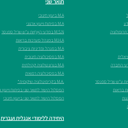
תואר שני
M.A ביעוץ חינוכי
M.A בפיתוח וייעוץ ארגוני
M.S.N במדעי האֲחָיוּת ע"ש שריל ספנסר
M.H.A במנהל מערכות בריאות
M.A במנהל ומדיניות ציבורית
M.A בפסיכולוגיה חינוכית
M.A בגרונטולוגיה קהילתית
M.A בפסיכולוגיה רפואית
.M.A בקרימינולוגיה שיקומית*
המסלול הישיר לתואר שני בפיתוח וייעוץ אר
המסלול הישיר לתואר שני בייעוץ חינוכי
היחידה ללימודי אנגלית ועברית