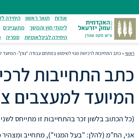
ניווט
סרגל
חיפוש
לתחתית
ניווט
לתוכן
העמוד
אודות
תואר ראשון
היחידה לל
מרכזי
לימודי חוץ והמשך
מתעניינים
היחידה לבינלאומיות
ספריה
מ
ראשי
»
כתב התחייבות לרכישת מנוי לשימוש במתחם עבודה “גורן”- המיועד ל
כתב התחייבות לרכי
המיועד למעצבים צל
(כל הכתוב בלשון זכר בהתחייבות זו מתייחס לשני 
אני, הח"מ (להלן: "בעל המנוי"), מתחייב ומצהיר