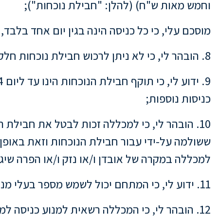
וחמש מאות ש"ח) (להלן: "חבילת נוכחות");
מוסכם עלי, כי כל כניסה הינה בגין יום אחד בלבד
8. הובהר לי, כי לא ניתן לרכוש חבילת נוכחות חלקית;
כניסות נוספות;
10. הובהר לי, כי למכללה זכות לבטל את חבילת
ששולמה על-ידי עבור חבילת הנוכחות וזאת באופן יח
למכללה במקרה של אובדן ו/או נזק ו/או הפרה שיג
11. ידוע לי, כי המתחם יכול לשמש מספר בעלי מנויים באותו היום וכן כי למכללה הזכות להגביל את מספר הנכנסים למתחם ביום מסוים;
12. הובהר לי, כי המכללה רשאית למנוע כניסה למתחם בכל מקרה בו המכללה נדרשת לאותו מתחם לצורך פעילות אחרת;