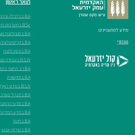
תואר ראשון
B.A בכלכלה וניהול
B.Sc במערכות מידע
מידע למתעניינים
B.A בסוציולוגיה ואנתרופולוגיה
8166*
B.A בקרימינולוגיה
B.A בפסיכולוגיה
B.S.W בעבודה סוציאלית
B.A רב תחומי במדעי החברה
B.A בתקשורת
B.S.N במדעי האֲחָיוּת ע"ש שריל ספנסר
B.A במנהל מערכות בריאות
B.A במדעי ההתנהגות
B.A במדע המדינה
B.A בחינוך
B.A בשירותי אנוש