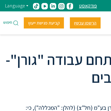
פודקאסט
Language
חיפוש
הרשמו עכשיו
קביעת פגישת ייעוץ
חם עבודה "גורן"-
בים
 בע"מ (חל"צ) (להלן: "המכללה"), כי: