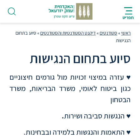
ניווט
סרגל
חיפוש
לתחתית
HE
ניווט
לתוכן
העמוד
תפריט
מרכזי
ראשי
»
סטודנטים
»
דיקנט הסטודנטיות והסטודנטים
»
סיוע בתחום
הנגישות
סיוע בתחום הנגישות
פודקאסט
♥ עזרה במיצוי זכויות מול גורמים חיצוניים
אודות
כגון ביטוח לאומי, משרד הבריאות, משרד
הבטחון
תואר
ראשון
♥ הנגשות סביבה ושירות
.
♥ התאמות והנגשות בלמידה ובבחינות.
היחידה