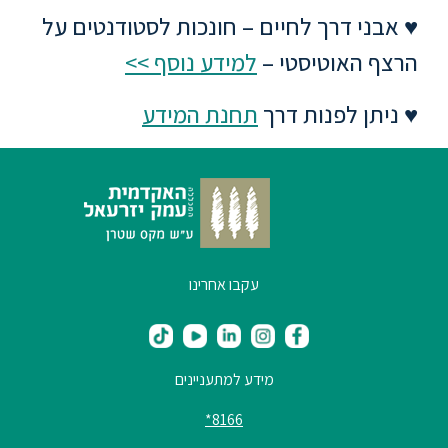
ללימודי
♥ אבני דרך לחיים – חונכות לסטודנטים על
אנגלית
ועברית
הרצף האוטיסטי –
למידע נוסף >>
♥ ניתן לפנות דרך
תחנת המידע
תואר
שני
המרכז
הקדם
אקדמי
עקבו אחרינו
לימודי
חוץ
והמשך
מידע למתעניינים
מתעניינים
8166*