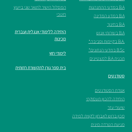
B.A במדעי ההתנהגות
המסלול הישיר לתואר שני בייעוץ
ספריה
חינוכי
B.A במדע המדינה
B.A בחינוך
משרתי
היחידה ללימודי אנגלית ועברית
B.A בשירותי אנוש
מילואים
מכינות
.B.A בקיימות וסביבה*
וכוחות
B.Sc במדעי הנתונים*
הביטחון
לימודי חוץ
–
תכנית B.A למצטיינים
זכויות
בית ספר גורן לתקשורת חזותית
והטבות
סטודנטים
אגודת הסטודנטים
היחידה להכוון תעסוקתי
שיעורי עזר
הרשמו
מכון ברוש לאבחון לקווית למידה
עכשיו
מניעת הטרדה מינית