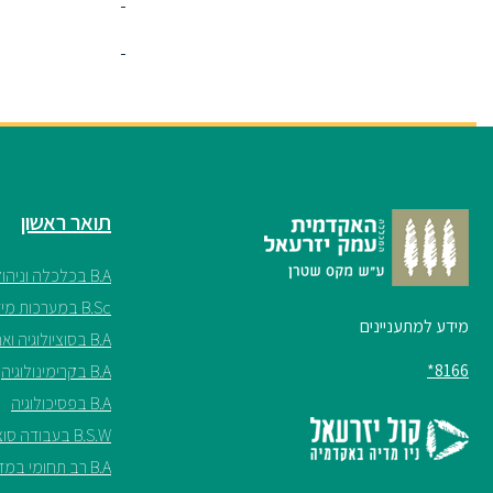
תואר ראשון
B.A בכלכלה וניהול
B.Sc במערכות מידע
מידע למתעניינים
B.A בסוציולוגיה ואנתרופולוגיה
8166*
B.A בקרימינולוגיה
B.A בפסיכולוגיה
B.S.W בעבודה סוציאלית
B.A רב תחומי במדעי החברה