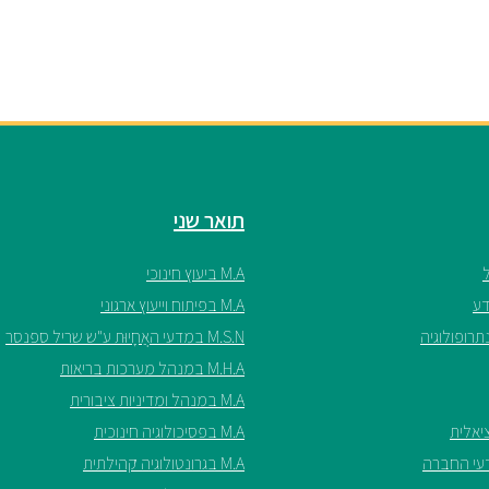
תואר שני
M.A ביעוץ חינוכי
M.A בפיתוח וייעוץ ארגוני
M.S.N במדעי האֲחָיוּת ע"ש שריל ספנסר
M.H.A במנהל מערכות בריאות
M.A במנהל ומדיניות ציבורית
M.A בפסיכולוגיה חינוכית
M.A בגרונטולוגיה קהילתית