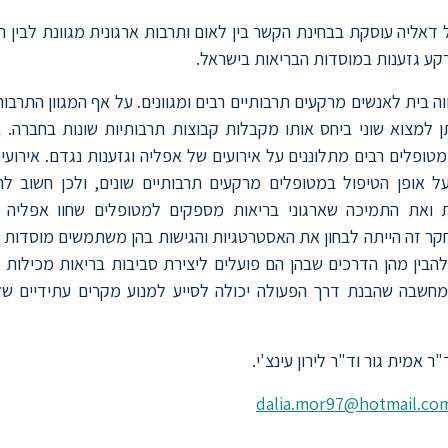
אליה עוסקת בבחינת הקשר בין לאום ותרבות ארגונית מגוונת לבין 
קע גזענות במוסדות הבריאות בישראל.
ה בית לאנשים מרקעים תרבותיים רבים ומגוונים. על אף המגוון התרבות
ן למצוא שוני ביחס אותו מקבלות קבוצות תרבותיות שונות בחברה.
טופלים רבים מתלוננים על אירועים של אפליה וגזענות נגדם. אירועי
ל אופן הטיפול במטופלים מרקעים תרבותיים שונים, ולכן חשוב ל
ת ואת התמיכה שארגוני בריאות מספקים למטופלים שחוו אפליה 
קר זה הייתה לבחון את האסטרטגיות והגישות בהן משתמשים מוסדות 
להבין מהן הדרכים שבהן הם פועלים ליצירת סביבות בריאות מכילות ושו
מחשבה שהבנת דרך הפעולה יכולה לסייע למנוע מקרים עתידיים ש
ר אמית גור וד"ר לירון עינצ'י.
dalia.mor97@hotmail.co