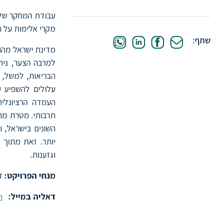
עבודת המחקר של ד
מקרי אלימות על ר
שתף:
מדינת ישראל מהוו
למרבה הצער, נית
הבריאות, למשל, מ
עלולים להשפיע ע
העמדה הרציונלי
תרבותי. מטרת מח
השונים בישראל, ו
יותר. זאת מתוך 
וגזענות.
מנחי הפרויקט:
ד"
דאליה במייל:
m