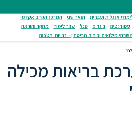
ימודי אנגלית ועברית
תואר שני
המרכז הקדם אקדמי
סטודנטים
בוגרים
סגל
שכר לימוד
מחקר והוראה
שרתי מילואים וכוחות הביטחון – זכויות והטבות
לם”
רכת בריאות מכילה
אפליה על רקע תרבותי.