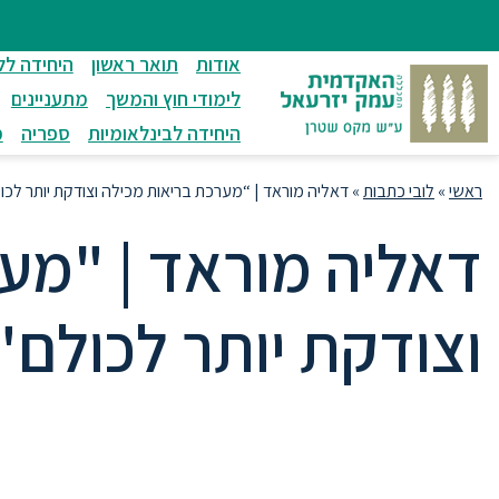
ניווט
סרגל
חיפוש
לתחתית
ניווט
לתוכן
העמוד
אודות
תואר ראשון
היחידה לל
מרכזי
לימודי חוץ והמשך
מתעניינים
היחידה לבינלאומיות
ספריה
מ
ראשי
»
לובי כתבות
»
דאליה מוראד | “מערכת בריאות מכילה וצודקת יותר לכו
דאליה מוראד | "מע
וצודקת יותר לכולם"
עבודת מחקר בנושא תרבות ארגונית ו