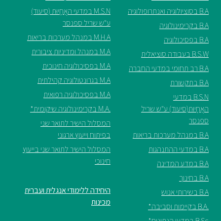
B.A בסוציולוגיה ואנתרופולוגיה
M.S.N במדעי האֲחָיוּת (סיעוד)
ע"ש שריל ספנסר
B.A בקרימינולוגיה
M.H.A במנהל מערכות בריאות
B.A בפסיכולוגיה
M.A במנהל ומדיניות ציבורית
B.S.W בעבודה סוציאלית
M.A בפסיכולוגיה חינוכית
B.A רב תחומי במדעי החברה
M.A בגרונטולוגיה קהילתית
B.A בתקשורת
M.A בפסיכולוגיה רפואית
B.S.N במדעי
האֲחָיוּת(סיעוד) ע"ש שריל
.M.A בקרימינולוגיה שיקומית*
ספנסר
המסלול הישיר לתואר שני
B.A במנהל מערכות בריאות
בפיתוח וייעוץ ארגוני
B.A במדעי ההתנהגות
המסלול הישיר לתואר שני בייעוץ
חינוכי
B.A במדע המדינה
B.A בחינוך
היחידה ללימודי אנגלית ועברית
B.A בשירותי אנוש
מכינות
.B.A בקיימות וסביבה*
B.Sc במדעי הנתונים*