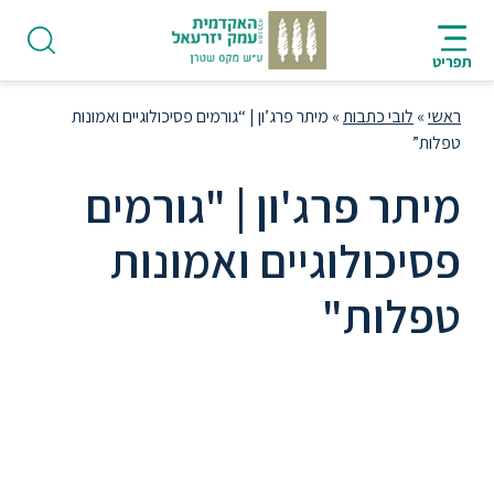
ניווט
סרגל
חיפוש
לתחתית
AR
ניווט
לתוכן
העמוד
תפריט
מרכזי
ראשי
»
לובי כתבות
»
מיתר פרג’ון | “גורמים פסיכולוגיים ואמונות
טפלות”
מיתר פרג'ון | "גורמים
פודקאסט
פסיכולוגיים ואמונות
טפלות"
אודות
עבודת מחקר העוסקת בקשר בין גורמים
תואר
ראשון
פסיכולוגיים שונים לאמונה באמונות טפלות.
היחידה