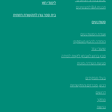
לימודי חוץ
תכנית B.A למצטיינים
בית ספר גורן לתקשורת חזותית
סטודנטים
אגודת הסטודנטים
היחידה להכוון תעסוקתי
שיעורי עזר
מכון ברוש לאבחון לקווית למידה
מניעת הטרדה מינית
בעלי תפקידים
רכש, מכרזים והתקשרויות
דרושים
מחקר
נגישות