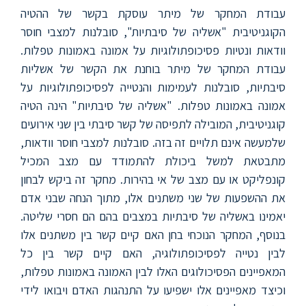
ללימודי
עבודת המחקר של מיתר עוסקת בקשר של ההטיה
אנגלית
הקוגניטיבית "אשליה של סיבתיות", סובלנות למצבי חוסר
ועברית
וודאות ונטיות פסיכופתולוגיות על אמונה באמונות טפלות.
עבודת המחקר של מיתר בוחנת את הקשר של אשליות
תואר
סיבתיות, סובלנות לעמימות והנטייה לפסיכופתולוגיות על
שני
אמונה באמונות טפלות. "אשליה של סיבתיות" הינה הטיה
קוגניטיבית, המובילה לתפיסה של קשר סיבתי בין שני אירועים
המרכז
שלמעשה אינם תלויים זה בזה. סובלנות למצבי חוסר וודאות,
הקדם
מתבטאת למשל ביכולת להתמודד עם מצב המכיל
אקדמי
קונפליקט או עם מצב של אי בהירות. מחקר זה ביקש לבחון
את ההשפעות של שני משתנים אלו, מתוך הנחה שבני אדם
לימודי
יאמינו באשליה של סיבתיות במצבים בהם הם חסרי שליטה.
חוץ
בנוסף, המחקר הנוכחי בחן האם קיים קשר בין משתנים אלו
והמשך
לבין נטייה לפסיכופתולוגיה, האם קיים קשר בין כל
המאפיינים הפסיכולוגים האלו לבין האמונה באמונות טפלות,
מתעניינים
וכיצד מאפיינים אלו ישפיעו על התנהגות האדם ויבואו לידי