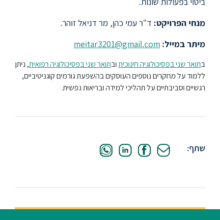
ביטוי בפעולות שונות.
סטודנטים
מנחי הפרויקט:
ד"ר עמי כהן, מר דניאל זוהר.
מיתר במייל:
meitar3201@gmail.com
בוגרים
ב
תואר שני בפסיכולוגיה חינוכית
וב
תואר שני בפסיכולוגיה רפואית
, ניתן
ללמוד על מחקרים נוספים העוסקים בהשפעת גורמים קוגניטיביים,
סגל
רגשיים וסביבתיים על תהליכי למידה ובריאות נפשית.
שכר
לימוד
שתף:
מחקר
והוראה
היחידה
לבינלאומיות