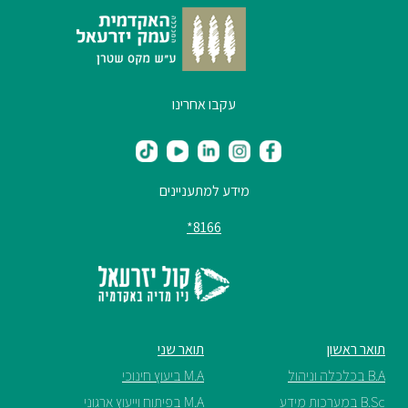
ספריה
משרתי
עקבו אחרינו
מילואים
וכוחות
הביטחון
–
מידע למתעניינים
זכויות
והטבות
8166*
הרשמו
תואר ראשון
תואר שני
עכשיו
B.A בכלכלה וניהול
M.A ביעוץ חינוכי
B.Sc במערכות מידע
M.A בפיתוח וייעוץ ארגוני