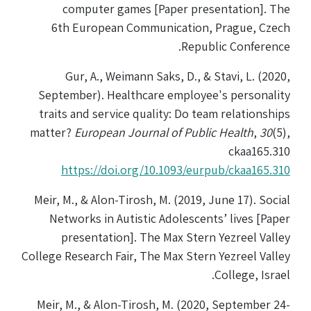
computer games [Paper presentation]. The
סטודנטים
6th European Communication, Prague, Czech
Republic Conference.
בוגרים
Gur, A., Weimann Saks, D., & Stavi, L. (2020,
September). Healthcare employee's personality
סגל
traits and service quality: Do team relationships
matter?
European Journal of Public Health
,
30
(5),
ckaa165.310
שכר
https://doi.org/10.1093/eurpub/ckaa165.310
לימוד
Meir, M., & Alon-Tirosh, M. (2019, June 17). Social
מחקר
Networks in Autistic Adolescents’ lives [Paper
והוראה
presentation]. The Max Stern Yezreel Valley
College Research Fair, The Max Stern Yezreel Valley
College, Israel.
היחידה
לבינלאומיות
Meir, M., & Alon-Tirosh, M. (2020, September 24-