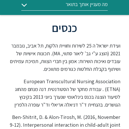
ללימודי
מה מעניין אותך בתואר
אנגלית
ועברית
כנסים
תואר
שני
ועידת ישראל ה 25 לשירות וחוויית הלקוח, תל אביב, נובמבר
2021 (הוצג ע"י גב' ליאור סתווי, MA). תכונות אישיות של
המרכז
עובדים ואיכות השירות: אמון בין חברי הצוות, תמיכת עמיתים
הקדם
ושיתוף בקבלת החלטות כגורמים מתווכים.
אקדמי
European Transcultural Nursing Association
לימודי
(ETNA) . עבודת מחקר של הסטודנטית דנה מנחם מהחוג
חוץ
לסיעוד הוצגה בכנס בינלאומי שנערך ביוני 2013 בקיבוץ
והמשך
הגושרים. בהנחיית ד"ר דניאלה אריאלי וד"ר עופרה הלפרין
Ben-Shitrit, D. & Alon-Tirosh, M. (2016, November
מתעניינים
9-12). Interpersonal interaction in child-adult joint