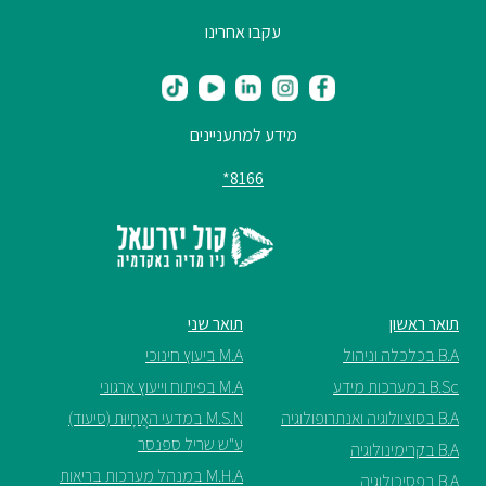
עקבו אחרינו
מידע למתעניינים
8166*
תואר ראשון
תואר שני
B.A בכלכלה וניהול
M.A ביעוץ חינוכי
B.Sc במערכות מידע
M.A בפיתוח וייעוץ ארגוני
B.A בסוציולוגיה ואנתרופולוגיה
M.S.N במדעי האֲחָיוּת (סיעוד)
ע"ש שריל ספנסר
B.A בקרימינולוגיה
M.H.A במנהל מערכות בריאות
B.A בפסיכולוגיה