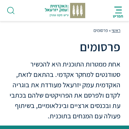
ניווט
סרגל
חיפוש
לתחתית
HE
ניווט
לתוכן
העמוד
תפריט
מרכזי
ראשי
»
פרסומים
פרסומים
פודקאסט
אחת ממטרות התוכנית היא להכשיר
סטודנטים למחקר אקדמי. בהתאם לזאת,
אודות
האקדמית עמק יזרעאל מעודדת את בוגריה
לקדם ולפרסם את הפרויקטים שלהם בכתבי
תואר
עת ובכנסים ארציים ובינלאומיים, בשיתוף
ראשון
פעולה עם המנחים בתוכנית.
היחידה