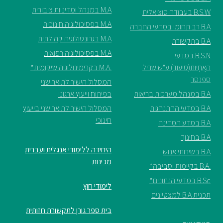
M.A במנהל ומדיניות ציבורית
B.S.W בעבודה סוציאלית
M.A בפסיכולוגיה חינוכית
B.A רב תחומי במדעי החברה
M.A בגרונטולוגיה קהילתית
B.A בתקשורת
M.A בפסיכולוגיה רפואית
B.S.N במדעי
האֲחָיוּת(סיעוד) ע"ש שריל
.M.A בקרימינולוגיה שיקומית*
ספנסר
המסלול הישיר לתואר שני
B.A במנהל מערכות בריאות
בפיתוח וייעוץ ארגוני
B.A במדעי ההתנהגות
המסלול הישיר לתואר שני בייעוץ
חינוכי
B.A במדע המדינה
B.A בחינוך
היחידה ללימודי אנגלית ועברית
B.A בשירותי אנוש
מכינות
.B.A בקיימות וסביבה*
B.Sc במדעי הנתונים*
לימודי חוץ
תכנית B.A למצטיינים
בית ספר גורן לתקשורת חזותית