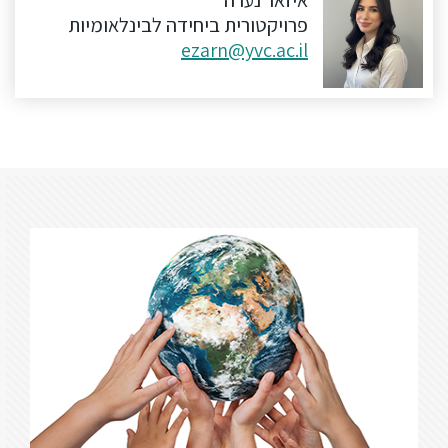
פרויקטורית ביחידה לבינלאומיות
סטודנטים
ezarn@yvc.ac.il
בוגרים
סגל
שכר
לימוד
מחקר
והוראה
היחידה
לבינלאומיות