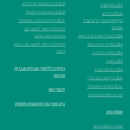
M.A בגרונטולוגיה קהילתית
B.A בתקשורת
M.A בפסיכולוגיה רפואית
B.S.N במדעי
האֲחָיוּת(סיעוד) ע"ש שריל
.M.A בקרימינולוגיה שיקומית*
ספנסר
המסלול הישיר לתואר שני
B.A במנהל מערכות בריאות
בפיתוח וייעוץ ארגוני
B.A במדעי ההתנהגות
המסלול הישיר לתואר שני בייעוץ
חינוכי
B.A במדע המדינה
B.A בחינוך
היחידה ללימודי אנגלית ועברית
B.A בשירותי אנוש
מכינות
.B.A בקיימות וסביבה*
B.Sc במדעי הנתונים*
לימודי חוץ
תכנית B.A למצטיינים
בית ספר גורן לתקשורת חזותית
סטודנטים
אגודת הסטודנטים