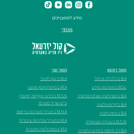
מידע למתעניינים
8166*
תואר ראשון
תואר שני
B.A בכלכלה וניהול
M.A ביעוץ חינוכי
B.Sc במערכות מידע
M.A בפיתוח וייעוץ ארגוני
B.A בסוציולוגיה ואנתרופולוגיה
M.S.N במדעי האֲחָיוּת (סיעוד)
ע"ש שריל ספנסר
B.A בקרימינולוגיה
M.H.A במנהל מערכות בריאות
B.A בפסיכולוגיה
M.A במנהל ומדיניות ציבורית
B.S.W בעבודה סוציאלית
M.A בפסיכולוגיה חינוכית
B.A רב תחומי במדעי החברה