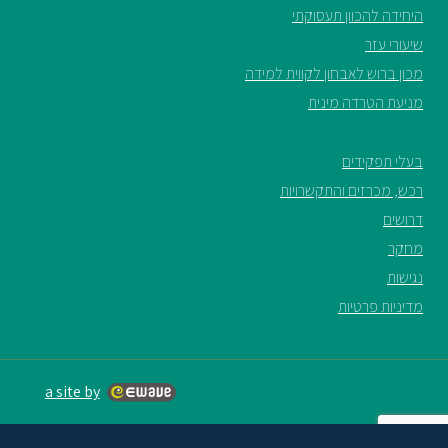
היחידה להכוון תעסוקתי
שיעורי עזר
מכון ברוש לאבחון לקווית למידה
מניעת הטרדה מינית
בעלי תפקידים
רכש, מכרזים והתקשרויות
דרושים
מחקר
נגישות
מדיניות פרטיות
a site by