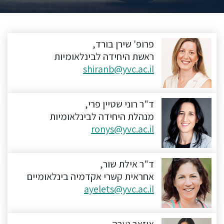
ללימודי
אנגלית
ועברית
פרופ' שירן בורד,
תואר
ראשת היחידה לבינלאומיות
שני
shiranb@yvc.ac.il
המרכז
ד"ר רוני שטיין פרי,
הקדם
מנהלת היחידה לבינלאומיות
אקדמי
ronys@yvc.ac.il
לימודי
ד"ר אילת שור,
חוץ
אחראית קשרי אקדמיה בינלאומיים
והמשך
ayelets@yvc.ac.il
מתעניינים
איזאר נערה