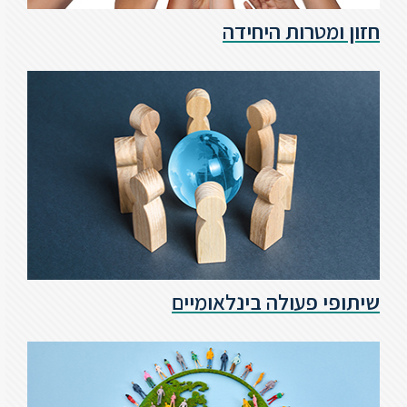
חזון ומטרות היחידה
ספריה
משרתי
מילואים
וכוחות
הביטחון
–
זכויות
והטבות
שיתופי פעולה בינלאומיים
הרשמו
עכשיו