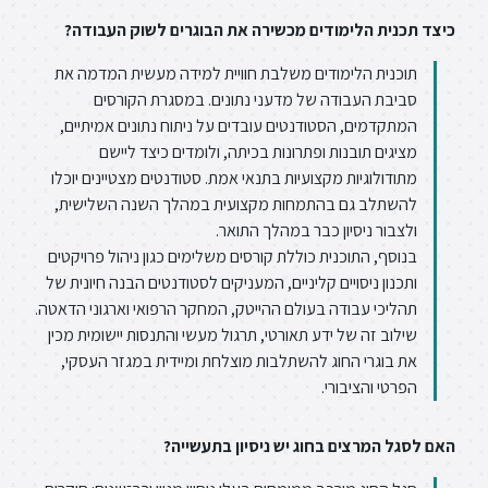
כיצד תכנית הלימודים מכשירה את הבוגרים לשוק העבודה?
תוכנית הלימודים משלבת חוויית למידה מעשית המדמה את
סביבת העבודה של מדעני נתונים. במסגרת הקורסים
המתקדמים, הסטודנטים עובדים על ניתוח נתונים אמיתיים,
מציגים תובנות ופתרונות בכיתה, ולומדים כיצד ליישם
מתודולוגיות מקצועיות בתנאי אמת. סטודנטים מצטיינים יוכלו
להשתלב גם בהתמחות מקצועית במהלך השנה השלישית,
ולצבור ניסיון כבר במהלך התואר.
בנוסף, התוכנית כוללת קורסים משלימים כגון ניהול פרויקטים
ותכנון ניסויים קליניים, המעניקים לסטודנטים הבנה חיונית של
תהליכי עבודה בעולם ההייטק, המחקר הרפואי וארגוני הדאטה.
שילוב זה של ידע תאורטי, תרגול מעשי והתנסות יישומית מכין
את בוגרי החוג להשתלבות מוצלחת ומיידית במגזר העסקי,
הפרטי והציבורי.
האם לסגל המרצים בחוג יש ניסיון בתעשייה?