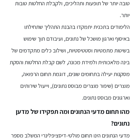
טובה יותר של תופעות ותהליכים, ולקבלת החלטות טובות
סטודנטים
יותר.
הלימודים בתכנית יתמקדו בהבנת התהליך שתחילתו
בוגרים
באיסוף וארגון מושכל של נתונים, ועיבודם תוך שימוש
בשיטות מתמטיות וסטטיסטיות, ושילוב כלים מתקדמים של
סגל
בינה מלאכותית ולמידת מכונה, לשם קבלת החלטות והסקת
שכר
מסקנות יעילה בתחומים שונים, דוגמת תחום הרפואה,
לימוד
מוצרים (שיפור מוצרים מבוסס נתונים), וייעול שירותים
מחקר
וארגונים מבוסס נתונים.
והוראה
מהו תחום מדעי הנתונים ומה תפקידו של מדען
נתונים?
היחידה
לבינלאומיות
מדעי הנתונים הינו תחום מולטי-דיסציפלינרי המשלב מספר