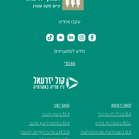
עקבו אחרינו
מידע למתעניינים
8166*
תואר ראשון
תואר שני
B.A בכלכלה וניהול
M.A ביעוץ חינוכי
B.Sc במערכות מידע
M.A בפיתוח וייעוץ ארגוני
B.A בסוציולוגיה ואנתרופולוגיה
M.S.N במדעי האֲחָיוּת (סיעוד)