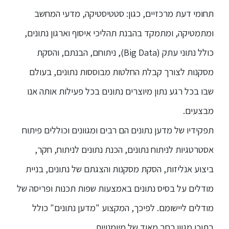
תחומי דעת מרכזיים, כגון: סטטיסטיקה, מדעי המחשב
ספריה
ומתמטיקה, ומתמקד בהבנת תהליכי איסוף וארגון נתונים,
כולל נתוני עתק (Big Data), ניתוחם, הבנתם, והסקת
משרתי
מילואים
מסקנות לצורך קבלת החלטות מבוססות נתונים, בעולם
וכוחות
הביטחון
שבו בכל רגע נתון מיוצרים נתונים בכל פעילות אותה אנו
–
מבצעים.
זכויות
והטבות
תפקידיו של מדען נתונים הם רבים ומגוונים וכוללים פיתוח
אסטרטגיות לניתוח נתונים, הכנת נתונים לניתוח, חקר,
ביצוע אנליזות, הסקת מסקנות והצגתם של נתונים, בניית
מודלים על בסיס נתונים באמצעות שפות תכנות ופריסה של
הרשמו
עכשיו
מודלים ליישומם. לפיכך, המקצוע "מדען נתונים" כולל
בתוכו מגוון רחב מאוד של מיומנויות.