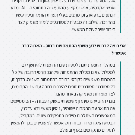
סגל החוג מורכב ממומחים בעלי ניסיון מגוון ורב־שנים: חוקרים
ואנשי אקדמיה, אנשי מקצוע מהתעשייה בתחומי ה – AI ומדעי
הנתונים ברפואה, וכן מרצים בעלי תעודת הוראה וניסיון עשיר
בהדרכה. שילוב זה מבטיח לסטודנטים לימוד מעמיק לצד
חיבור ישיר לעולם המעשי.
אני רוצה לרכוש ידע משתי ההתמחויות בחוג – האם הדבר
אפשרי?
במהלך התואר ניתנת לסטודנטים הזדמנות להיחשף גם
למסלול שאינו מסלול ההתמחות שלהם: קורסי החובה של כל
התמחות משמשים כקורסי בחירה בהתמחות השנייה. בדרך זו,
כל סטודנט וסטודנטית זוכים להיכרות רחבה עם שני התחומים,
לצד מומחיות מעמיקה באחד מהם.
בוגרי החוג ייהנו מיתרון משמעותי בשוק העבודה – הם מסיימים
את התואר עם התמחות יישומית, ניסיון מעשי וידע עדכני,
המאפשרים השתלבות מיידית בתפקידם שונים. במקביל,
הבסיס האקדמי הרחב והחזק יאפשר למעוניינים בכך להמשיך
לתארים מתקדמים בארץ ובעולם.