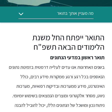
ללימודי
אנגלית
ועברית
מה מעניין אותך בתואר
תואר
שני
התואר ייפתח החל משנת
הלימודים הבאה תשפ"ח
המרכז
הקדם
תואר ראשון במדעי הנתונים
אקדמי
בשנים האחרונות אנו עדים לעלייה דרמטית בזמינות נתונים
הנאספים בכל רגע ורגע ממקורות מידע רבים, כולל
לימודי
חוץ
האינטרנט, מידע ממערכות ובדיקות רפואיות, מערכות
והמשך
ניווט, מסחר אלקטרוני ומוצרים הנמצאים בשימוש יומיומי.
מתעניינים
ניתוח נכון ומושכל של הנתונים הללו, יכול להוביל להבנה