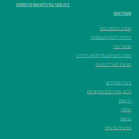
בית ספר גורן לתקשורת חזותית
סטודנטים
אגודת הסטודנטים
היחידה להכוון תעסוקתי
שיעורי עזר
מכון ברוש לאבחון לקווית למידה
מניעת הטרדה מינית
בעלי תפקידים
רכש, מכרזים והתקשרויות
דרושים
מחקר
נגישות
מדיניות פרטיות