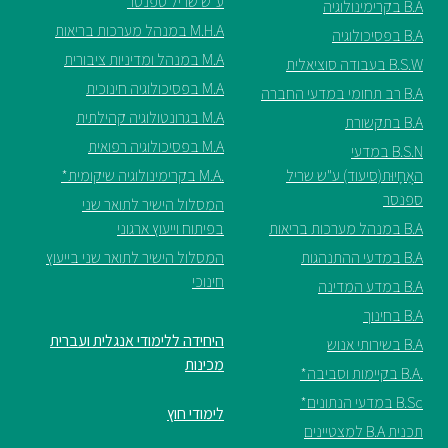
ע"ש שריל ספנסר
B.A בקרימינולוגיה
M.H.A במנהל מערכות בריאות
B.A בפסיכולוגיה
M.A במנהל ומדיניות ציבורית
B.S.W בעבודה סוציאלית
M.A בפסיכולוגיה חינוכית
B.A רב תחומי במדעי החברה
M.A בגרונטולוגיה קהילתית
B.A בתקשורת
M.A בפסיכולוגיה רפואית
B.S.N במדעי
האֲחָיוּת(סיעוד) ע"ש שריל
.M.A בקרימינולוגיה שיקומית*
ספנסר
המסלול הישיר לתואר שני
B.A במנהל מערכות בריאות
בפיתוח וייעוץ ארגוני
B.A במדעי ההתנהגות
המסלול הישיר לתואר שני בייעוץ
חינוכי
B.A במדע המדינה
B.A בחינוך
היחידה ללימודי אנגלית ועברית
B.A בשירותי אנוש
מכינות
.B.A בקיימות וסביבה*
B.Sc במדעי הנתונים*
לימודי חוץ
תכנית B.A למצטיינים