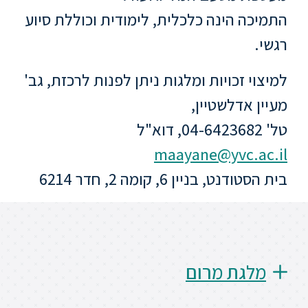
ללימודי
התמיכה הינה כלכלית, לימודית וכוללת סיוע
אנגלית
ועברית
רגשי.
תואר
למיצוי זכויות ומלגות ניתן לפנות לרכזת, גב'
שני
מעיין אדלשטיין,
טל' 04-6423682, דוא"ל
המרכז
maayane@yvc.ac.il
הקדם
אקדמי
בית הסטודנט, בניין 6, קומה 2, חדר 6214
לימודי
חוץ
והמשך
מלגת מרום
מתעניינים