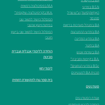
B.A בתקשורת
M.A בפסיכולוגיה רפואית
B.S.N במדעי
האֲחָיוּת(סיעוד) ע"ש שריל
.M.A בקרימינולוגיה שיקומית*
ספנסר
המסלול הישיר לתואר שני
B.A במנהל מערכות בריאות
בפיתוח וייעוץ ארגוני
B.A במדעי ההתנהגות
המסלול הישיר לתואר שני בייעוץ
חינוכי
B.A במדע המדינה
B.A בחינוך
היחידה ללימודי אנגלית ועברית
B.A בשירותי אנוש
מכינות
.B.A בקיימות וסביבה*
B.Sc במדעי הנתונים*
לימודי חוץ
תכנית B.A למצטיינים
בית ספר גורן לתקשורת חזותית
סטודנטים
אגודת הסטודנטים
היחידה להכוון תעסוקתי