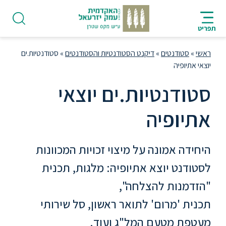
ניווט
סרגל
חיפוש
לתחתית
HE
ניווט
לתוכן
העמוד
תפריט
מרכזי
ראשי
»
סטודנטים
»
דיקנט הסטודנטיות והסטודנטים
»
סטודנטיות.ים
יוצאי אתיופיה
סטודנטיות.ים יוצאי
פודקאסט
אתיופיה
אודות
היחידה אמונה על מיצוי זכויות המכוונות
לסטודנט יוצא אתיופיה: מלגות, תכנית
תואר
ראשון
"הזדמנות להצלחה",
תכנית 'מרום' לתואר ראשון, סל שירותי
היחידה
מעטפת מטעם המל"ג ועוד.