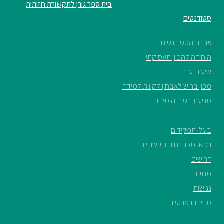
בית ספר גורן לתקשורת חזותית
סטודנטים
אגודת הסטודנטים
היחידה להכוון תעסוקתי
שיעורי עזר
מכון ברוש לאבחון לקווית למידה
מניעת הטרדה מינית
בעלי תפקידים
רכש, מכרזים והתקשרויות
דרושים
מחקר
נגישות
מדיניות פרטיות