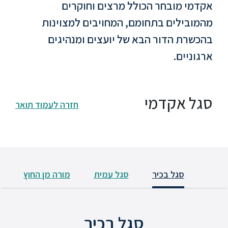
ללימודי
אקדמי מובחר הכולל מרצים וחוקרים
אנגלית
מהמובילים בתחומם, המחויבים למצוינות
ועברית
בהכשרת הדור הבא של יועצים ומנהיגים
ארגוניים.
תואר
שני
סגל אקדמי
המרכז
חזרה לעמוד תואר
הקדם
אקדמי
לימודי
חוץ
סגל בכיר
סגל עמית
מורה מן החוץ
והמשך
מתעניינים
סגל בכיר