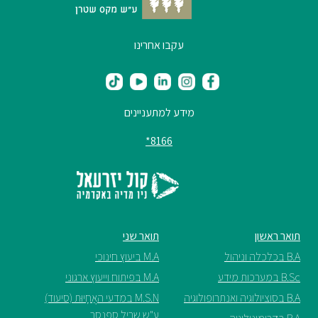
עקבו אחרינו
מידע למתעניינים
8166*
תואר ראשון
תואר שני
B.A בכלכלה וניהול
M.A ביעוץ חינוכי
B.Sc במערכות מידע
M.A בפיתוח וייעוץ ארגוני
B.A בסוציולוגיה ואנתרופולוגיה
M.S.N במדעי האֲחָיוּת (סיעוד)
ע"ש שריל ספנסר