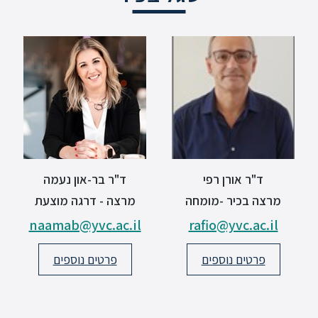
סטודנטים
בוגרים
סגל
שכר
לימוד
ד"ר אורן רפי
ד"ר בר-און נעמה
מרצה בכיר -מומחה
מרצה - דרגה מוצעת
מחקר
naamab@yvc.ac.il
rafio@yvc.ac.il
והוראה
פרטים נוספים
פרטים נוספים
היחידה
לבינלאומיות