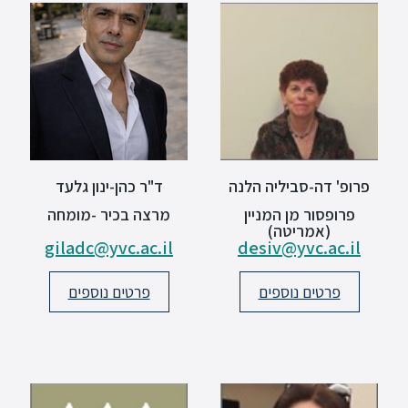
ספריה
משרתי
מילואים
וכוחות
הביטחון
–
פרופ' דה-סביליה הלנה
ד"ר כהן-ינון גלעד
זכויות
פרופסור מן המניין
מרצה בכיר -מומחה
והטבות
(אמריטה)
giladc@yvc.ac.il
desiv@yvc.ac.il
פרטים נוספים
פרטים נוספים
הרשמו
עכשיו