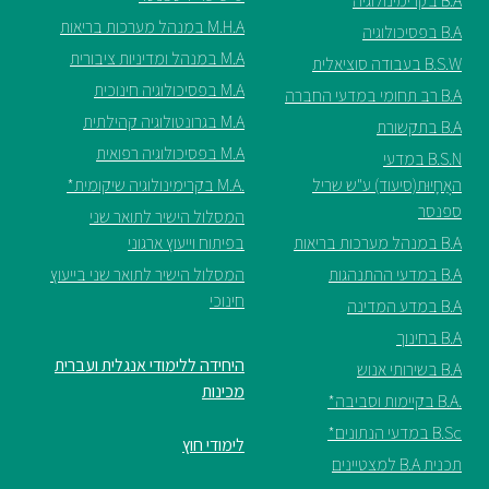
B.A בקרימינולוגיה
M.H.A במנהל מערכות בריאות
B.A בפסיכולוגיה
M.A במנהל ומדיניות ציבורית
B.S.W בעבודה סוציאלית
M.A בפסיכולוגיה חינוכית
B.A רב תחומי במדעי החברה
M.A בגרונטולוגיה קהילתית
B.A בתקשורת
M.A בפסיכולוגיה רפואית
B.S.N במדעי
האֲחָיוּת(סיעוד) ע"ש שריל
.M.A בקרימינולוגיה שיקומית*
ספנסר
המסלול הישיר לתואר שני
B.A במנהל מערכות בריאות
בפיתוח וייעוץ ארגוני
B.A במדעי ההתנהגות
המסלול הישיר לתואר שני בייעוץ
חינוכי
B.A במדע המדינה
B.A בחינוך
היחידה ללימודי אנגלית ועברית
B.A בשירותי אנוש
מכינות
.B.A בקיימות וסביבה*
B.Sc במדעי הנתונים*
לימודי חוץ
תכנית B.A למצטיינים