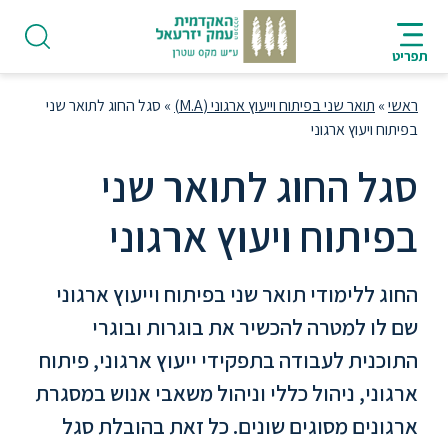
ניווט
סרגל
חיפוש
לתחתית
HE
ניווט
לתוכן
העמוד
תפריט
מרכזי
ראשי
»
תואר שני בפיתוח וייעוץ ארגוני (M.A)
»
סגל החוג לתואר שני
בפיתוח ויעוץ ארגוני
סגל החוג לתואר שני
פודקאסט
בפיתוח ויעוץ ארגוני
אודות
החוג ללימודי תואר שני בפיתוח וייעוץ ארגוני
שם לו למטרה להכשיר את בוגרות ובוגרי
תואר
התוכנית לעבודה בתפקידי ייעוץ ארגוני, פיתוח
ראשון
ארגוני, ניהול כללי וניהול משאבי אנוש במסגרת
ארגונים מסוגים שונים. כל זאת בהובלת סגל
היחידה