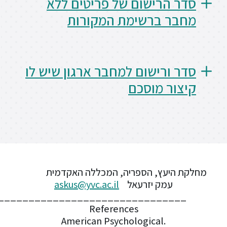
רישום של פריטים ללא
 ברשימת המקורות
ספריה
משרתי
מילואים
רישום למחבר ארגון שיש לו
וכוחות
 מוסכם
הביטחון
–
זכויות
והטבות
עץ, הספריה, המכללה האקדמית
מק יזרעאל
askus@yvc.ac.il
הרשמו
_____________________________________
עכשיו
References
.American Psychological