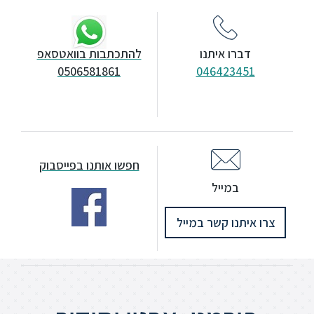
ללימודי
אנגלית
ועברית
 איתנו
להתכתבות בוואטסאפ
0506581861
046423
תואר
שני
המרכז
הקדם
חפשו אותנו בפייסבוק
אקדמי
מייל
לימודי
ו קשר במייל
חוץ
והמשך
מתעניינים