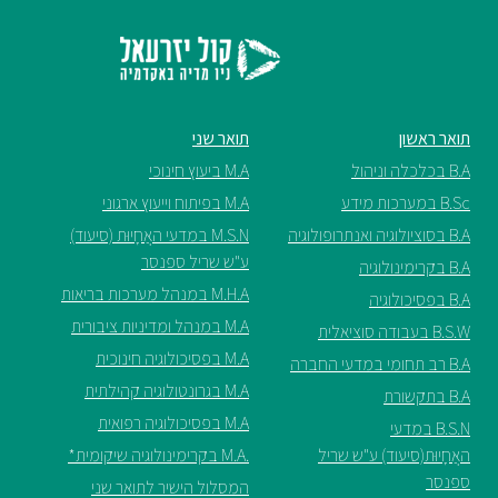
תואר שני
M.A ביעוץ חינוכי
M.A בפיתוח וייעוץ ארגוני
M.S.N במדעי האֲחָיוּת (סיעוד)
ע"ש שריל ספנסר
M.H.A במנהל מערכות בריאות
M.A במנהל ומדיניות ציבורית
M.A בפסיכולוגיה חינוכית
M.A בגרונטולוגיה קהילתית
M.A בפסיכולוגיה רפואית
 ע"ש שריל
.M.A בקרימינולוגיה שיקומית*
המסלול הישיר לתואר שני