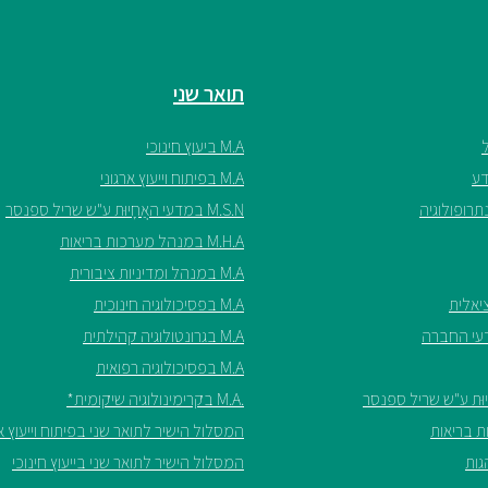
תואר שני
M.A ביעוץ חינוכי
M.A בפיתוח וייעוץ ארגוני
M.S.N במדעי האֲחָיוּת ע"ש שריל ספנסר
M.H.A במנהל מערכות בריאות
M.A במנהל ומדיניות ציבורית
M.A בפסיכולוגיה חינוכית
M.A בגרונטולוגיה קהילתית
M.A בפסיכולוגיה רפואית
.M.A בקרימינולוגיה שיקומית*
המסלול הישיר לתואר שני בפיתוח וייעוץ אר
המסלול הישיר לתואר שני בייעוץ חינוכי