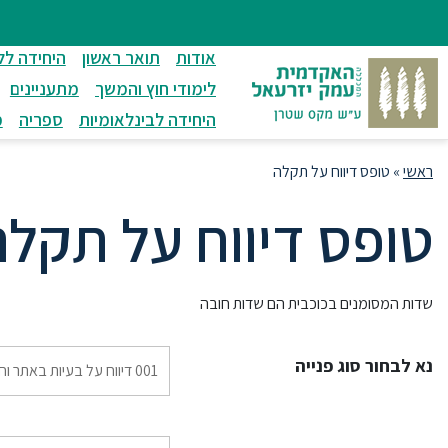
ניווט
סרגל
חיפוש
לתחתית
ניווט
לתוכן
העמוד
אודות
תואר ראשון
היחידה לל
מרכזי
לימודי חוץ והמשך
מתעניינים
היחידה לבינלאומיות
ספריה
מ
ראשי
»
טופס דיווח על תקלה
טופס דיווח על תקלה
שדות המסומנים בכוכבית הם שדות חובה
נא לבחור סוג פנייה