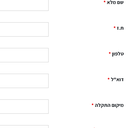
שם מלא
*
ת.ז
*
טלפון
*
דוא"ל
*
מיקום התקלה
*