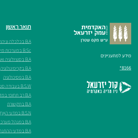
תואר ראשון
B.A בכלכלה וניהול
B.Sc במערכות מידע
מידע למתעניינים
B.A בסוציולוגיה ואנתרופולוגיה
8166*
B.A בקרימינולוגיה
B.A בפסיכולוגיה
B.S.W בעבודה סוציאלית
B.A רב תחומי במדעי החברה
B.A בתקשורת
B.S.N במדעי האֲחָיוּת ע"ש שריל ספנסר
B.A במנהל מערכות בריאות
B.A במדעי ההתנהגות