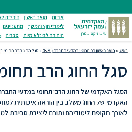
ניווט
סרגל
חיפוש
לתחתית
ניווט
לתוכן
העמוד
אודות
תואר ראשון
היחידה לל
מרכזי
לימודי חוץ והמשך
מתעניינים
היחידה לבינלאומיות
ספריה
מ
ראשי
»
תואר ראשון רב תחומי במדעי החברה (.B.A)
»
סגל החוג הרב תחומי ב
סגל החוג הרב תחומ
הסגל האקדמי של החוג הרב־תחומי במדעי החברה ב
האקדמי של החוג משלב בין הוראה איכותית למחקר
לאורך תקופת לימודיהם ותורם ליצירת סביבת למי