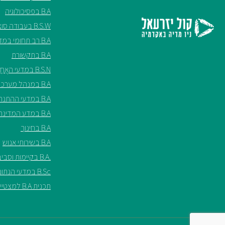
B.A בפסיכולוגיה
B.S.W בעבודה סוציאלית
B.A רב תחומי במדעי החברה
B.A בתקשורת
B.S.N במדעי האֲחָיוּת ע"ש שריל ספנסר
B.A במנהל מערכות בריאות
B.A במדעי ההתנהגות
B.A במדע המדינה
B.A בחינוך
B.A בשירותי אנוש
.B.A בקיימות וסביבה*
B.Sc במדעי הנתונים*
תכנית B.A למצטיינים