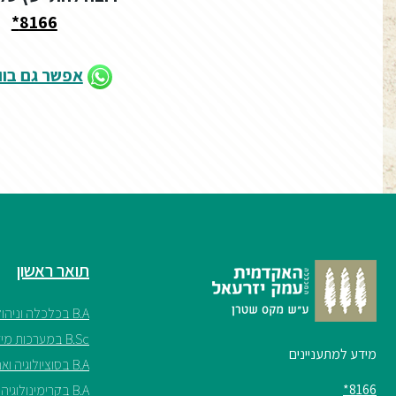
8166*
אפשר גם בו
תואר ראשון
B.A בכלכלה וניהול
B.Sc במערכות מידע
מידע למתעניינים
B.A בסוציולוגיה ואנתרופולוגיה
8166*
B.A בקרימינולוגיה