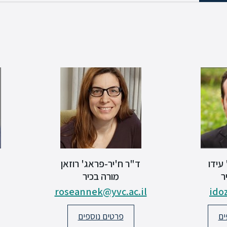
עידו
ד"ר ח'יר-פראג' רוזאן
ר
מורה בכיר
roseannek@yvc.ac.il
ido
ים
פרטים נוספים