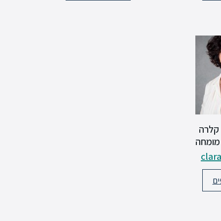
 קלרה
 מומחה
clar
ים