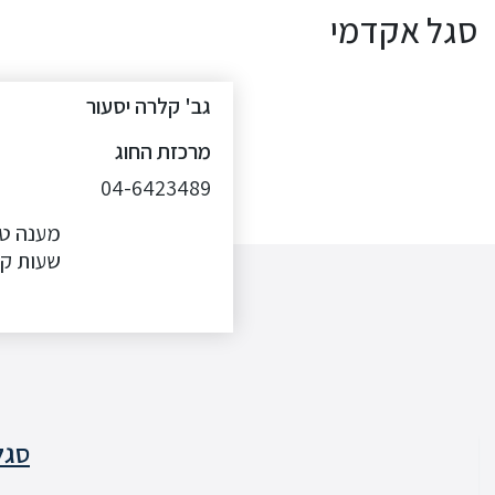
סגל אקדמי
גב' קלרה יסעור
מרכזת החוג
04-6423489
שעות קבלה :30
סגל