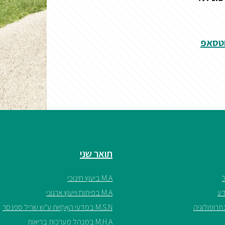
וטסאפ
תואר שני
M.A ביעוץ חינוכי
M.A בפיתוח וייעוץ ארגוני
M.S.N במדעי האֲחָיוּת ע"ש שריל ספנסר
M.H.A במנהל מערכות בריאות