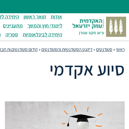
ניווט
סרגל
חיפוש
לתחתית
ניווט
לתוכן
העמוד
אודות
תואר ראשון
היחידה לל
מרכזי
לימודי חוץ והמשך
מתעניינים
היחידה לבינלאומיות
ספריה
מ
ראשי
»
סטודנטים
»
דיקנט הסטודנטיות והסטודנטים
»
קידום סטודנטים.ות חבר
סיוע אקדמי