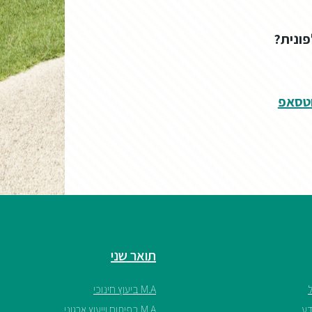
פונית?
וטסאפ
תואר שני
M.A ביעוץ חינוכי
M.A בפיתוח וייעוץ ארגוני