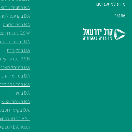
מידע למתעניינים
B.A בסוציולוגיה ואנתרופולוגיה
8166*
B.A בקרימינולוגיה
B.A בפסיכולוגיה
B.S.W בעבודה סוציאלית
B.A רב תחומי במדעי החברה
B.A בתקשורת
B.S.N במדעי האֲחָיוּת ע"ש שריל ספנסר
B.A במנהל מערכות בריאות
B.A במדעי ההתנהגות
B.A במדע המדינה
B.A בחינוך
B.A בשירותי אנוש
.B.A בקיימות וסביבה*
B.Sc במדעי הנתונים*
תכנית B.A למצטיינים