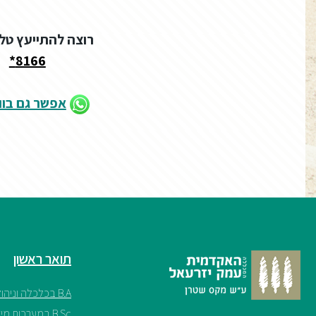
רוצה להתייעץ טל
8166*
אפשר גם בו
תואר ראשון
B.A בכלכלה וניהול
B.Sc במערכות מידע