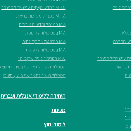
M.S.N במדעי האֲחָיוּת ע"ש שריל ספנסר
M.H.A במנהל מערכות בריאות
M.A במנהל ומדיניות ציבורית
M.A בפסיכולוגיה חינוכית
M.A בגרונטולוגיה קהילתית
M.A בפסיכולוגיה רפואית
.M.A בקרימינולוגיה שיקומית*
המסלול הישיר לתואר שני בפיתוח וייעוץ אר
המסלול הישיר לתואר שני בייעוץ חינוכי
היחידה ללימודי אנגלית ועברית
מכינות
לימודי חוץ