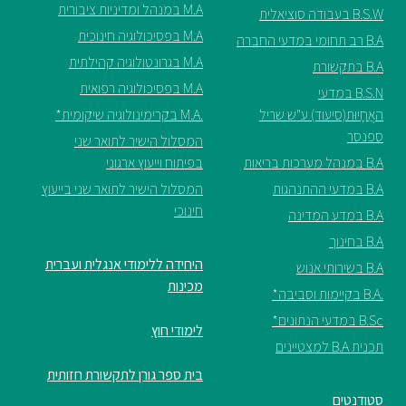
M.A במנהל ומדיניות ציבורית
B.S.W בעבודה סוציאלית
M.A בפסיכולוגיה חינוכית
B.A רב תחומי במדעי החברה
M.A בגרונטולוגיה קהילתית
B.A בתקשורת
M.A בפסיכולוגיה רפואית
B.S.N במדעי
האֲחָיוּת(סיעוד) ע"ש שריל
.M.A בקרימינולוגיה שיקומית*
ספנסר
המסלול הישיר לתואר שני
B.A במנהל מערכות בריאות
בפיתוח וייעוץ ארגוני
B.A במדעי ההתנהגות
המסלול הישיר לתואר שני בייעוץ
חינוכי
B.A במדע המדינה
B.A בחינוך
היחידה ללימודי אנגלית ועברית
B.A בשירותי אנוש
מכינות
.B.A בקיימות וסביבה*
B.Sc במדעי הנתונים*
לימודי חוץ
תכנית B.A למצטיינים
בית ספר גורן לתקשורת חזותית
סטודנטים