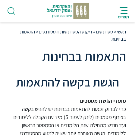
ניווט
סרגל
חיפוש
לתחתית
HE
ניווט
לתוכן
העמוד
תפריט
מרכזי
ראשי
»
סטודנטים
»
דיקנט הסטודנטיות והסטודנטים
»
התאמות
בבחינות
התאמות בבחינות
פודקאסט
הגשת בקשה להתאמות
אודות
מועדי הגשת מסמכים
תואר
כדי לבדוק זכאות להתאמות בבחינות יש להגיש בקשה
ראשון
בצירוף מסמכים (לינק לעמוד 5) מיד עם הקבלה ללימודים
ועד חודש מתחילת שנת הלימודים או הסמסטר הראשון
היחידה
ללימודים. הגשה מאוחרת יותר עשויה למנוע מהסטודנט