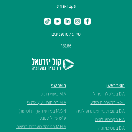
עקבו אחרינו
מידע למתעניינים
8166*
תואר ראשון
תואר שני
B.A בכלכלה וניהול
M.A ביעוץ חינוכי
B.Sc במערכות מידע
M.A בפיתוח וייעוץ ארגוני
B.A בסוציולוגיה ואנתרופולוגיה
M.S.N במדעי האֲחָיוּת (סיעוד)
ע"ש שריל ספנסר
B.A בקרימינולוגיה
M.H.A במנהל מערכות בריאות
B.A בפסיכולוגיה