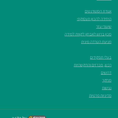
אגודת הסטודנטים
היחידה להכוון תעסוקתי
שיעורי עזר
מכון ברוש לאבחון לקווית למידה
מניעת הטרדה מינית
בעלי תפקידים
רכש, מכרזים והתקשרויות
דרושים
מחקר
נגישות
מדיניות פרטיות
a site by