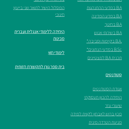
B.A במדעי ההתנהגות
המסלול הישיר לתואר שני בייעוץ
חינוכי
B.A במדע המדינה
B.A בחינוך
היחידה ללימודי אנגלית ועברית
B.A בשירותי אנוש
מכינות
.B.A בקיימות וסביבה*
B.Sc במדעי הנתונים*
לימודי חוץ
תכנית B.A למצטיינים
בית ספר גורן לתקשורת חזותית
סטודנטים
אגודת הסטודנטים
היחידה להכוון תעסוקתי
שיעורי עזר
מכון ברוש לאבחון לקווית למידה
מניעת הטרדה מינית