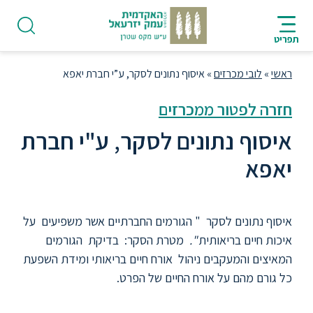
ניווט
סרגל
חיפוש
לתחתית
HE
ניווט
לתוכן
העמוד
תפריט
מרכזי
ראשי
»
לובי מכרזים
»
איסוף נתונים לסקר, ע”י חברת יאפא
חזרה לפטור ממכרזים
איסוף נתונים לסקר, ע"י חברת
פודקאסט
יאפא
אודות
איסוף נתונים לסקר " הגורמים החברתיים אשר משפיעים על
תואר
איכות חיים בריאותית
".
מטרת הסקר: בדיקת הגורמים
ראשון
המאיצים והמעקבים ניהול אורח חיים בריאותי ומידת השפעת
כל גורם מהם על אורח החיים של הפרט.
היחידה