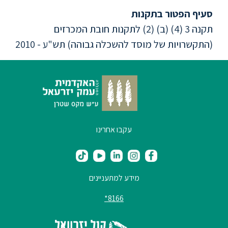
סעיף הפטור בתקנות
סטודנטים
תקנה 3 (4) (ב) (2) לתקנות חובת המכרזים
(התקשרויות של מוסד להשכלה גבוהה) תש"ע - 2010
בוגרים
סגל
שכר
לימוד
עקבו אחרינו
מחקר
והוראה
מידע למתעניינים
8166*
היחידה
לבינלאומיות