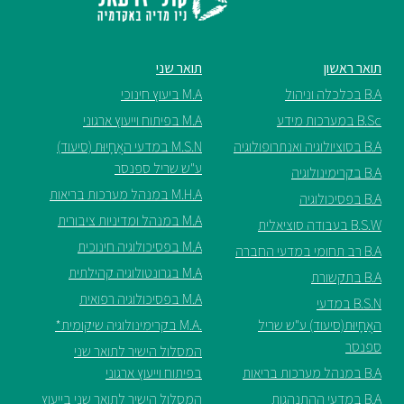
ספריה
תואר ראשון
תואר שני
משרתי
B.A בכלכלה וניהול
M.A ביעוץ חינוכי
מילואים
B.Sc במערכות מידע
M.A בפיתוח וייעוץ ארגוני
וכוחות
B.A בסוציולוגיה ואנתרופולוגיה
M.S.N במדעי האֲחָיוּת (סיעוד)
הביטחון
ע"ש שריל ספנסר
B.A בקרימינולוגיה
–
M.H.A במנהל מערכות בריאות
זכויות
B.A בפסיכולוגיה
והטבות
M.A במנהל ומדיניות ציבורית
B.S.W בעבודה סוציאלית
M.A בפסיכולוגיה חינוכית
B.A רב תחומי במדעי החברה
M.A בגרונטולוגיה קהילתית
B.A בתקשורת
M.A בפסיכולוגיה רפואית
B.S.N במדעי
האֲחָיוּת(סיעוד) ע"ש שריל
.M.A בקרימינולוגיה שיקומית*
הרשמו
ספנסר
המסלול הישיר לתואר שני
עכשיו
B.A במנהל מערכות בריאות
בפיתוח וייעוץ ארגוני
B.A במדעי ההתנהגות
המסלול הישיר לתואר שני בייעוץ