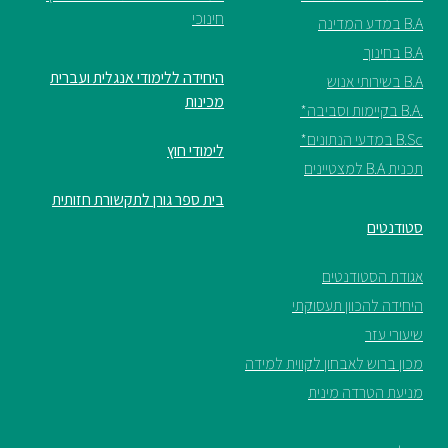
חינוכי
B.A במדע המדינה
B.A בחינוך
היחידה ללימודי אנגלית ועברית
B.A בשירותי אנוש
מכינות
.B.A בקיימות וסביבה*
B.Sc במדעי הנתונים*
לימודי חוץ
תכנית B.A למצטיינים
בית ספר גורן לתקשורת חזותית
סטודנטים
אגודת הסטודנטים
היחידה להכוון תעסוקתי
שיעורי עזר
מכון ברוש לאבחון לקווית למידה
מניעת הטרדה מינית