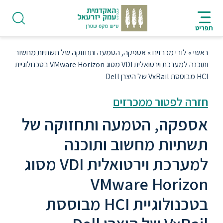
ניווט
סרגל
חיפוש
לתחתית
HE
ניווט
לתוכן
העמוד
תפריט
מרכזי
ראשי
»
לובי מכרזים
»
אספקה, הטמעה ותחזוקה של תשתיות מחשוב
ותוכנה למערכת וירטואלית VDI מסוג VMware Horizon בטכנולוגיית
HCI מבוססת VxRail של היצרן Dell
חזרה לפטור ממכרזים
פודקאסט
אספקה, הטמעה ותחזוקה של
אודות
תשתיות מחשוב ותוכנה
למערכת וירטואלית VDI מסוג
תואר
VMware Horizon
ראשון
בטכנולוגיית HCI מבוססת
היחידה