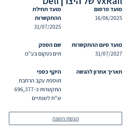
VxRail של היצרן Dell
ללימודי
אנגלית
מועד פרסום
מועד תחילת
ועברית
16/06/2025
ההתקשרות
31/07/2025
תואר
שני
מועד סיום ההתקשרות
שם הספק
31/07/2027
תים נטקום בע"מ
המרכז
הקדם
תאריך אחרון להגשה
היקף כספי
אקדמי
תוספת עקב הרחבת
התקשרות כ-696,377
לימודי
חוץ
ש"ח לשנתיים
והמשך
הגשת השגה
מתעניינים