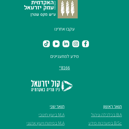
סטודנטים
בוגרים
עקבו אחרינו
סגל
מידע למתעניינים
שכר
8166*
לימוד
מחקר
והוראה
תואר ראשון
תואר שני
היחידה
B.A בכלכלה וניהול
M.A ביעוץ חינוכי
לבינלאומיות
B.Sc במערכות מידע
M.A בפיתוח וייעוץ ארגוני