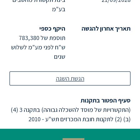
ללימודי
אנגלית
בע"מ
ועברית
תאריך אחרון להגשה
היקף כספי
תואר
תוספת של 783,380
שני
ש"ח לפני מע"מ לשלוש
שנים
המרכז
הקדם
אקדמי
הגשת השגה
לימודי
סעיף הפטור בתקנות
חוץ
(התקשרויות של מוסד להשכלה גבוהה) בתקנה 3 (4)
והמשך
(ב) (2) לתקנות חובת המכרזים תש"ע - 2010
מתעניינים