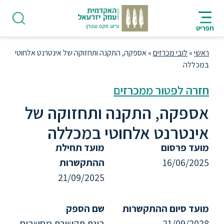
ניווט
סרגל
חיפוש
לתחתית
HE
ניווט
לתוכן
העמוד
תפריט
מרכזי
ראשי
»
לובי מכרזים
»
אספקה, התקנה ותחזוקה של אינטרנט אלחוטי
במכללה
חזרה לפטור ממכרזים
פודקאסט
אספקה, התקנה ותחזוקה של
אינטרנט אלחוטי במכללה
אודות
מועד פרסום
מועד תחילת
16/06/2025
ההתקשרות
תואר
21/09/2025
ראשון
מועד סיום ההתקשרות
שם הספק
היחידה
21/09/2028
בינת תקשורת מחשבים