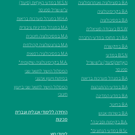
B.A בסוציולוגיה ואנתרופולוגיה
M.S.N במדעי האֲחָיוּת (סיעוד)
ע"ש שריל ספנסר
ספריה
B.A בקרימינולוגיה
M.H.A במנהל מערכות בריאות
B.A בפסיכולוגיה
M.A במנהל ומדיניות ציבורית
B.S.W בעבודה סוציאלית
משרתי
M.A בפסיכולוגיה חינוכית
מילואים
B.A רב תחומי במדעי החברה
וכוחות
M.A בגרונטולוגיה קהילתית
B.A בתקשורת
הביטחון
M.A בפסיכולוגיה רפואית
B.S.N במדעי
–
האֲחָיוּת(סיעוד) ע"ש שריל
.M.A בקרימינולוגיה שיקומית*
זכויות
ספנסר
המסלול הישיר לתואר שני
והטבות
B.A במנהל מערכות בריאות
בפיתוח וייעוץ ארגוני
B.A במדעי ההתנהגות
המסלול הישיר לתואר שני בייעוץ
חינוכי
B.A במדע המדינה
B.A בחינוך
היחידה ללימודי אנגלית ועברית
הרשמו
B.A בשירותי אנוש
מכינות
עכשיו
.B.A בקיימות וסביבה*
B.Sc במדעי הנתונים*
לימודי חוץ