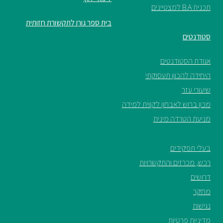
תכנית B.A למצטיינים
בית ספר גורן לתקשורת חזותית
סטודנטים
אגודת הסטודנטים
היחידה להכוון תעסוקתי
שיעורי עזר
מכון ברוש לאבחון לקווית למידה
מניעת הטרדה מינית
בעלי תפקידים
רכש, מכרזים והתקשרויות
דרושים
מחקר
נגישות
מדיניות פרטיות