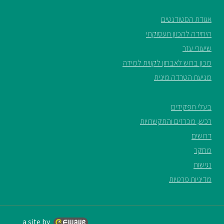
אגודת הסטודנטים
היחידה להכוון תעסוקתי
שיעורי עזר
מכון ברוש לאבחון לקווית למידה
מניעת הטרדה מינית
בעלי תפקידים
רכש, מכרזים והתקשרויות
דרושים
מחקר
נגישות
מדיניות פרטיות
a site by