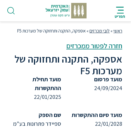
ניווט
סרגל
חיפוש
לתחתית
HE
ניווט
לתוכן
העמוד
תפריט
מרכזי
ראשי
»
לובי מכרזים
»
אספקה, התקנה ותחזוקה של מערכות F5
חזרה לפטור ממכרזים
אספקה, התקנה ותחזוקה של
פודקאסט
מערכות F5
מועד פרסום
מועד תחילת
אודות
24/09/2024
ההתקשרות
22/01/2025
תואר
ראשון
מועד סיום ההתקשרות
שם הספק
22/01/2028
ספיידר פתרונות בע"מ
היחידה