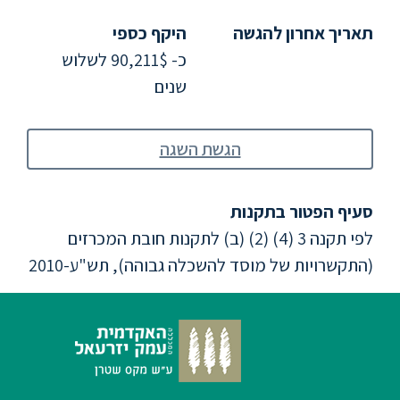
ללימודי
אנגלית
תאריך אחרון להגשה
היקף כספי
ועברית
כ- 90,211$ לשלוש
שנים
תואר
שני
הגשת השגה
המרכז
הקדם
סעיף הפטור בתקנות
אקדמי
לפי תקנה 3 (4) (2) (ב) לתקנות חובת המכרזים
(התקשרויות של מוסד להשכלה גבוהה), תש"ע-2010
לימודי
חוץ
והמשך
מתעניינים