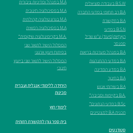
M.A במנהל ומדיניות ציבורית
B.S.W בעבודה סוציאלית
M.A בפסיכולוגיה חינוכית
ספריה
B.A רב תחומי במדעי החברה
M.A בגרונטולוגיה קהילתית
B.A בתקשורת
M.A בפסיכולוגיה רפואית
B.S.N במדעי
משרתי
האֲחָיוּת(סיעוד) ע"ש שריל
.M.A בקרימינולוגיה שיקומית*
מילואים
ספנסר
וכוחות
המסלול הישיר לתואר שני
הביטחון
B.A במנהל מערכות בריאות
בפיתוח וייעוץ ארגוני
–
B.A במדעי ההתנהגות
המסלול הישיר לתואר שני בייעוץ
זכויות
חינוכי
B.A במדע המדינה
והטבות
B.A בחינוך
היחידה ללימודי אנגלית ועברית
B.A בשירותי אנוש
מכינות
.B.A בקיימות וסביבה*
B.Sc במדעי הנתונים*
לימודי חוץ
הרשמו
תכנית B.A למצטיינים
עכשיו
בית ספר גורן לתקשורת חזותית
סטודנטים