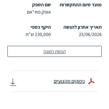
ללימודי
מועד סיום ההתקשרות
שם הספק
אנגלית
ועברית
אופק מת"אם
תאריך אחרון להגשה
היקף כספי
תואר
שני
25/06/2026
230,000 ש"ח
המרכז
הגשת השגה
הקדם
אקדמי
לימודי
חוץ
נימוקים מקצועיים
והמשך
מתעניינים