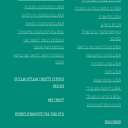
M.A בפסיכולוגיה חינוכית
B.A רב תחומי במדעי החברה
M.A בגרונטולוגיה קהילתית
B.A בתקשורת
M.A בפסיכולוגיה רפואית
B.S.N במדעי
האֲחָיוּת(סיעוד) ע"ש שריל
.M.A בקרימינולוגיה שיקומית*
ספנסר
המסלול הישיר לתואר שני
B.A במנהל מערכות בריאות
בפיתוח וייעוץ ארגוני
B.A במדעי ההתנהגות
המסלול הישיר לתואר שני בייעוץ
חינוכי
B.A במדע המדינה
B.A בחינוך
היחידה ללימודי אנגלית ועברית
B.A בשירותי אנוש
מכינות
.B.A בקיימות וסביבה*
B.Sc במדעי הנתונים*
לימודי חוץ
תכנית B.A למצטיינים
בית ספר גורן לתקשורת חזותית
סטודנטים