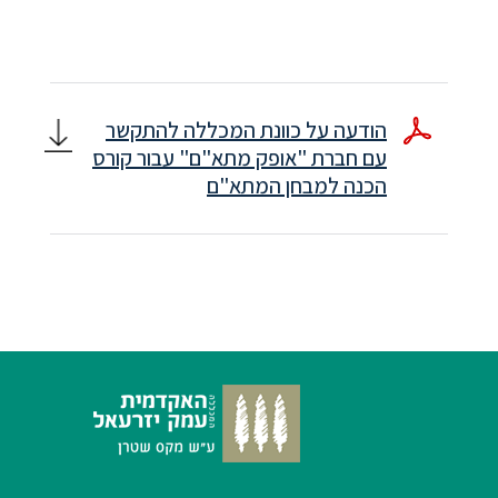
סטודנטים
בוגרים
הודעה על כוונת המכללה להתקשר
עם חברת "אופק מתא"ם" עבור קורס
סגל
הכנה למבחן המתא"ם
שכר
לימוד
מחקר
והוראה
היחידה
לבינלאומיות