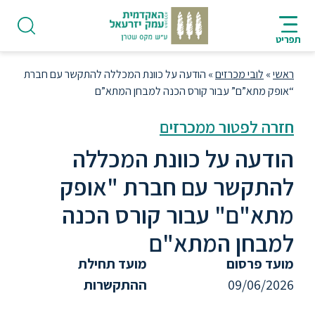
ניווט
סרגל
חיפוש
לתחתית
HE
ניווט
לתוכן
העמוד
תפריט
מרכזי
ראשי
»
לובי מכרזים
»
הודעה על כוונת המכללה להתקשר עם חברת
“אופק מתא”ם” עבור קורס הכנה למבחן המתא”ם
חזרה לפטור ממכרזים
פודקאסט
הודעה על כוונת המכללה
להתקשר עם חברת "אופק
אודות
מתא"ם" עבור קורס הכנה
למבחן המתא"ם
תואר
ראשון
מועד פרסום
מועד תחילת
09/06/2026
ההתקשרות
היחידה