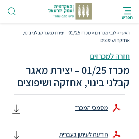
ניווט
סרגל
חיפוש
לתחתית
HE
ניווט
לתוכן
העמוד
תפריט
מרכזי
ראשי
»
לובי מכרזים
»
מכרז 01/25 – יצירת מאגר קבלני בינוי,
אחזקה ושיפוצים
חזרה למכרזים
פודקאסט
מכרז 01/25 – יצירת מאגר
קבלני בינוי, אחזקה ושיפוצים
אודות
תואר
מסמכי המכרז
ראשון
היחידה
הודעה לעיתון בעברית