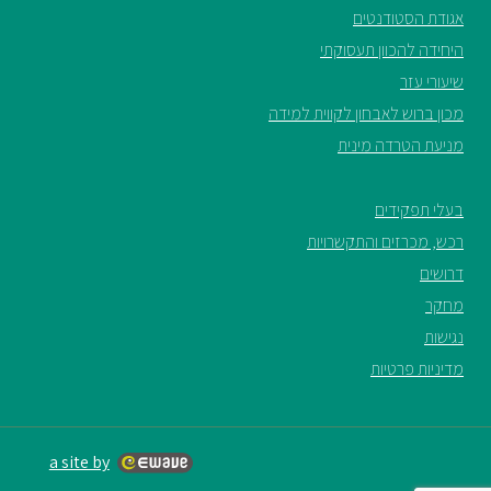
אגודת הסטודנטים
היחידה להכוון תעסוקתי
שיעורי עזר
מכון ברוש לאבחון לקווית למידה
מניעת הטרדה מינית
בעלי תפקידים
רכש, מכרזים והתקשרויות
דרושים
מחקר
נגישות
מדיניות פרטיות
a site by