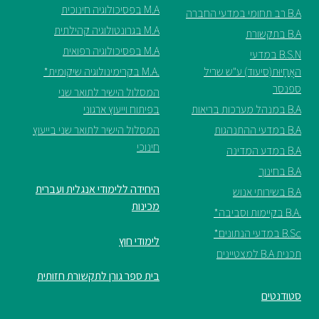
M.A בפסיכולוגיה חינוכית
B.A רב תחומי במדעי החברה
ספריה
M.A בגרונטולוגיה קהילתית
B.A בתקשורת
M.A בפסיכולוגיה רפואית
B.S.N במדעי
האֲחָיוּת(סיעוד) ע"ש שריל
.M.A בקרימינולוגיה שיקומית*
משרתי
ספנסר
מילואים
המסלול הישיר לתואר שני
וכוחות
B.A במנהל מערכות בריאות
בפיתוח וייעוץ ארגוני
הביטחון
B.A במדעי ההתנהגות
המסלול הישיר לתואר שני בייעוץ
–
חינוכי
B.A במדע המדינה
זכויות
והטבות
B.A בחינוך
היחידה ללימודי אנגלית ועברית
B.A בשירותי אנוש
מכינות
.B.A בקיימות וסביבה*
B.Sc במדעי הנתונים*
לימודי חוץ
תכנית B.A למצטיינים
הרשמו
בית ספר גורן לתקשורת חזותית
עכשיו
סטודנטים