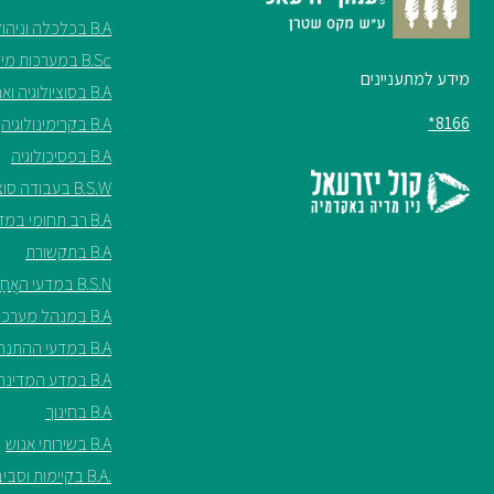
B.A בכלכלה וניהול
B.Sc במערכות מידע
מידע למתעניינים
B.A בסוציולוגיה ואנתרופולוגיה
8166*
B.A בקרימינולוגיה
B.A בפסיכולוגיה
B.S.W בעבודה סוציאלית
B.A רב תחומי במדעי החברה
B.A בתקשורת
B.S.N במדעי האֲחָיוּת ע"ש שריל ספנסר
B.A במנהל מערכות בריאות
B.A במדעי ההתנהגות
B.A במדע המדינה
B.A בחינוך
B.A בשירותי אנוש
.B.A בקיימות וסביבה*