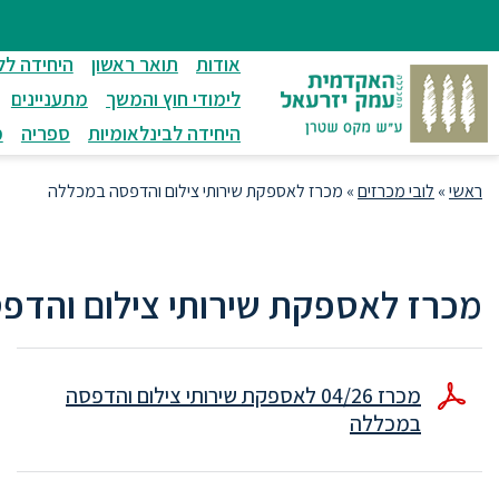
ניווט
סרגל
חיפוש
לתחתית
ניווט
לתוכן
העמוד
אודות
תואר ראשון
היחידה לל
מרכזי
לימודי חוץ והמשך
מתעניינים
היחידה לבינלאומיות
ספריה
מ
ראשי
»
לובי מכרזים
»
מכרז לאספקת שירותי צילום והדפסה במכללה
מכרז לאספקת שירותי צילום והדפ
מכרז 04/26 לאספקת שירותי צילום והדפסה
במכללה