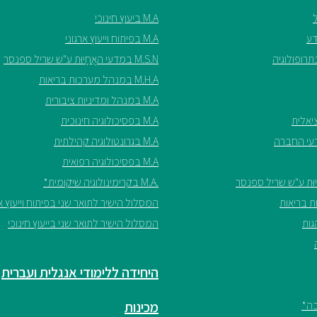
M.A ביעוץ חינוכי
M.A בפיתוח וייעוץ ארגוני
M.S.N במדעי האֲחָיוּת ע"ש שריל ספנסר
M.H.A במנהל מערכות בריאות
M.A במנהל ומדיניות ציבורית
M.A בפסיכולוגיה חינוכית
M.A בגרונטולוגיה קהילתית
M.A בפסיכולוגיה רפואית
.M.A בקרימינולוגיה שיקומית*
המסלול הישיר לתואר שני בפיתוח וייעוץ אר
המסלול הישיר לתואר שני בייעוץ חינוכי
היחידה ללימודי אנגלית ועברית
מכינות