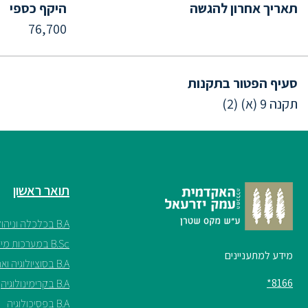
תאריך אחרון להגשה
היקף כספי
76,700
סעיף הפטור בתקנות
תקנה 9 (א) (2)
תואר ראשון
B.A בכלכלה וניהול
B.Sc במערכות מידע
מידע למתעניינים
B.A בסוציולוגיה ואנתרופולוגיה
8166*
B.A בקרימינולוגיה
B.A בפסיכולוגיה