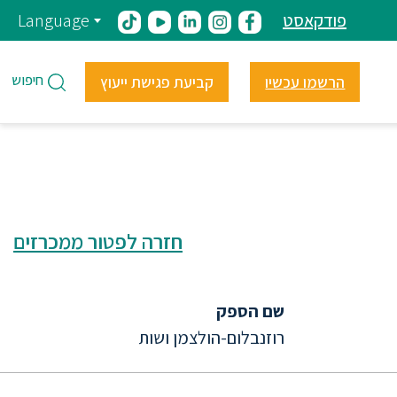
פודקאסט
Language
חיפוש
הרשמו עכשיו
קביעת פגישת ייעוץ
חזרה לפטור ממכרזים
שם הספק
רוזנבלום-הולצמן ושות