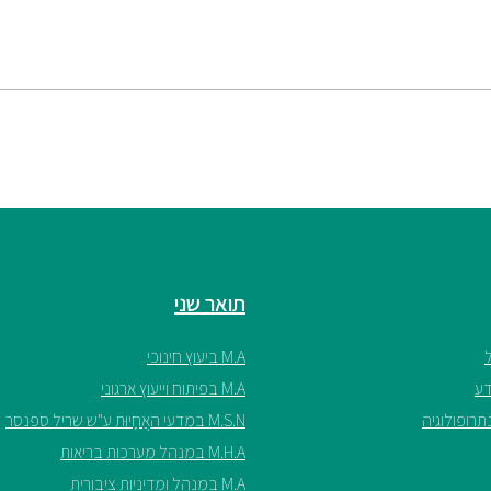
תואר שני
M.A ביעוץ חינוכי
M.A בפיתוח וייעוץ ארגוני
M.S.N במדעי האֲחָיוּת ע"ש שריל ספנסר
M.H.A במנהל מערכות בריאות
M.A במנהל ומדיניות ציבורית