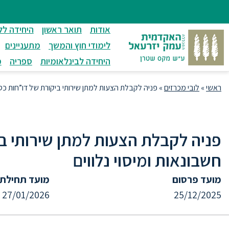
ניווט
סרגל
חיפוש
לתחתית
ניווט
לתוכן
העמוד
אודות
תואר ראשון
היחידה לל
מרכזי
לימודי חוץ והמשך
מתעניינים
היחידה לבינלאומיות
ספריה
מ
ראשי
»
לובי מכרזים
»
פניה לקבלת הצעות למתן שירותי ביקורת של דו”חות כספיי
פניה לקבלת הצעות למתן שירותי בי
חשבונאות ומיסוי נלווים
מועד פרסום
מועד תחילת
27/01/2026
25/12/2025