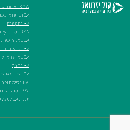
B.S.W בעבודה סוציאלית
B.A רב תחומי במדעי החברה
B.A בתקשורת
B.S.N במדעי האֲחָיוּת ע"ש שריל ספנסר
B.A במנהל מערכות בריאות
B.A במדעי ההתנהגות
B.A במדע המדינה
B.A בחינוך
B.A בשירותי אנוש
.B.A בקיימות וסביבה*
B.Sc במדעי הנתונים*
תכנית B.A למצטיינים