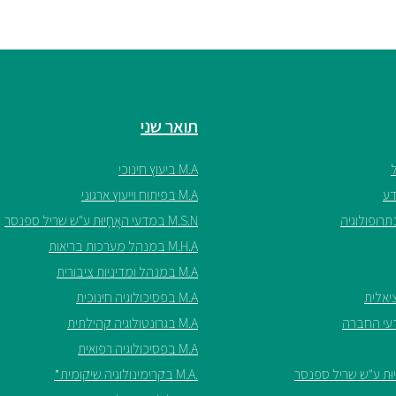
תואר שני
M.A ביעוץ חינוכי
M.A בפיתוח וייעוץ ארגוני
M.S.N במדעי האֲחָיוּת ע"ש שריל ספנסר
M.H.A במנהל מערכות בריאות
M.A במנהל ומדיניות ציבורית
M.A בפסיכולוגיה חינוכית
M.A בגרונטולוגיה קהילתית
M.A בפסיכולוגיה רפואית
.M.A בקרימינולוגיה שיקומית*