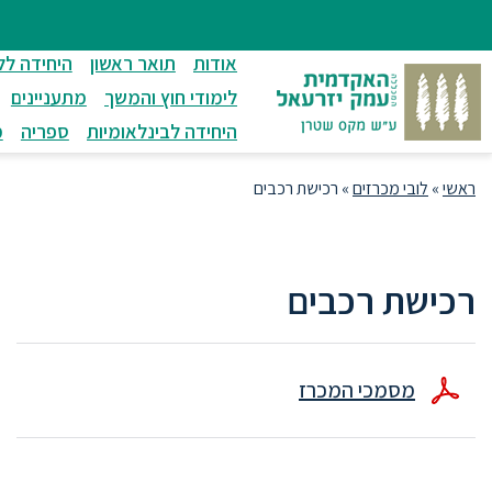
ניווט
סרגל
חיפוש
לתחתית
ניווט
לתוכן
העמוד
אודות
תואר ראשון
היחידה לל
מרכזי
לימודי חוץ והמשך
מתעניינים
היחידה לבינלאומיות
ספריה
מ
ראשי
»
לובי מכרזים
»
רכישת רכבים
רכישת רכבים
מסמכי המכרז