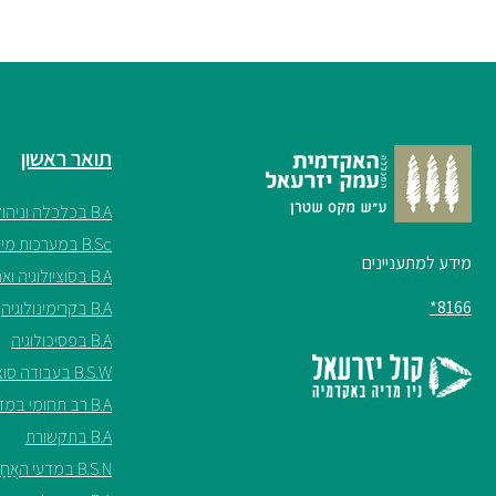
תואר ראשון
B.A בכלכלה וניהול
B.Sc במערכות מידע
מידע למתעניינים
B.A בסוציולוגיה ואנתרופולוגיה
8166*
B.A בקרימינולוגיה
B.A בפסיכולוגיה
B.S.W בעבודה סוציאלית
B.A רב תחומי במדעי החברה
B.A בתקשורת
B.S.N במדעי האֲחָיוּת ע"ש שריל ספנסר