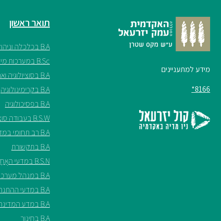
תואר ראשון
B.A בכלכלה וניהול
B.Sc במערכות מידע
מידע למתעניינים
B.A בסוציולוגיה ואנתרופולוגיה
8166*
B.A בקרימינולוגיה
B.A בפסיכולוגיה
B.S.W בעבודה סוציאלית
B.A רב תחומי במדעי החברה
B.A בתקשורת
B.S.N במדעי האֲחָיוּת ע"ש שריל ספנסר
B.A במנהל מערכות בריאות
B.A במדעי ההתנהגות
B.A במדע המדינה
B.A בחינוך