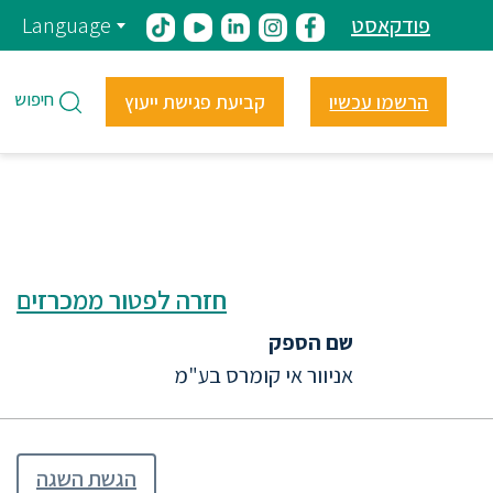
פודקאסט
Language
חיפוש
הרשמו עכשיו
קביעת פגישת ייעוץ
חזרה לפטור ממכרזים
שם הספק
אניוור אי קומרס בע"מ
הגשת השגה