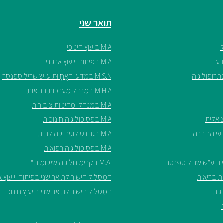
תואר שני
M.A ביעוץ חינוכי
M.A בפיתוח וייעוץ ארגוני
M.S.N במדעי האֲחָיוּת ע"ש שריל ספנסר
M.H.A במנהל מערכות בריאות
M.A במנהל ומדיניות ציבורית
M.A בפסיכולוגיה חינוכית
M.A בגרונטולוגיה קהילתית
M.A בפסיכולוגיה רפואית
.M.A בקרימינולוגיה שיקומית*
המסלול הישיר לתואר שני בפיתוח וייעוץ אר
המסלול הישיר לתואר שני בייעוץ חינוכי