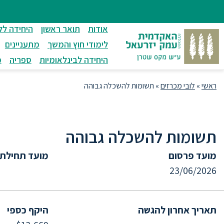
ניווט
סרגל
חיפוש
לתחתית
ניווט
לתוכן
העמוד
אודות
תואר ראשון
היחידה לל
מרכזי
לימודי חוץ והמשך
מתעניינים
היחידה לבינלאומיות
ספריה
מ
ראשי
»
לובי מכרזים
»
תשומות להשכלה גבוהה
תשומות להשכלה גבוהה
מועד פרסום
מועד תחילת
23/06/2026
תאריך אחרון להגשה
היקף כספי