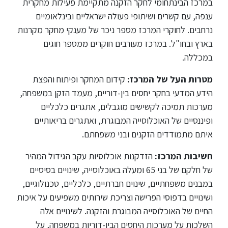
ללימודי
במרכז הבינתחומי לחקר הזקנה מתקיימת פעילות מחקרית
אנגלית
ענפה, עם קשרים ושיתופי פעולה ישראליים ובינלאומיים
ועברית
נרחבים. לחוקרי המרכז מספר ניכר של מענקי מחקר מקרנות
בארץ ובחו"ל. במרכז מעורבים חוקרים ממספר חוגים
תואר
במכללה.
שני
מטרות העל של המרכז:
קידום המחקר ופיתוח והפצת
הידע המדעי בחקר יחסים בין-דוריים, מעמד הזקן במשפחה,
המרכז
מערכות תמיכה לקשישים מוגבלים, אתגרים כלכליים
הקדם
ופיננסיים של האוכלוסייה המבוגרת, ואתגרים בריאותיים
אקדמי
איתם מתמודדים הזקנים ובני משפחתם.
חשיבות המרכז:
הזדקנות אוכלוסיות עקב הגידול המהיר
לימודי
חוץ
של חלקם של בני 65 ומעלה באוכלוסייה, שינויים בסיסיים
והמשך
במבנים משפחתיים, שינוים חברתיים, כלכליים, טכנולוגיים,
ושינויים בדפוסי הפרישה וצריכת שירותים משפיעים על איכות
החיים של האוכלוסייה המבוגרת והזקנה. לשינויים אלה
מתעניינים
השלכות על מערכות היחסים הבין-דוריות במשפחה, על