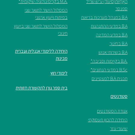
האֲחָיוּת(סיעוד) ע"ש שריל
.M.A בקרימינולוגיה שיקומית*
ספנסר
המסלול הישיר לתואר שני
B.A במנהל מערכות בריאות
בפיתוח וייעוץ ארגוני
B.A במדעי ההתנהגות
המסלול הישיר לתואר שני בייעוץ
חינוכי
B.A במדע המדינה
B.A בחינוך
היחידה ללימודי אנגלית ועברית
B.A בשירותי אנוש
מכינות
.B.A בקיימות וסביבה*
B.Sc במדעי הנתונים*
לימודי חוץ
תכנית B.A למצטיינים
בית ספר גורן לתקשורת חזותית
סטודנטים
אגודת הסטודנטים
היחידה להכוון תעסוקתי
שיעורי עזר