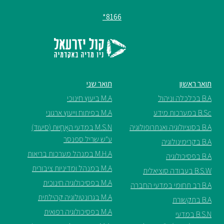
8166*
תואר ראשון
תואר שני
B.A בכלכלה וניהול
M.A ביעוץ חינוכי
B.Sc במערכות מידע
M.A בפיתוח וייעוץ ארגוני
B.A בסוציולוגיה ואנתרופולוגיה
M.S.N במדעי האֲחָיוּת (סיעוד)
ע"ש שריל ספנסר
B.A בקרימינולוגיה
M.H.A במנהל מערכות בריאות
B.A בפסיכולוגיה
M.A במנהל ומדיניות ציבורית
B.S.W בעבודה סוציאלית
M.A בפסיכולוגיה חינוכית
B.A רב תחומי במדעי החברה
M.A בגרונטולוגיה קהילתית
B.A בתקשורת
M.A בפסיכולוגיה רפואית
B.S.N במדעי