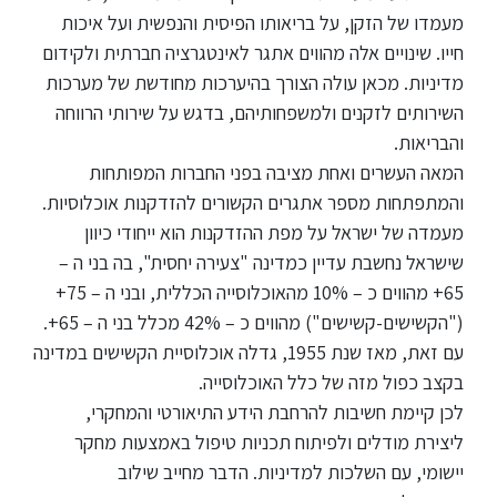
מעמדו של הזקן, על בריאותו הפיסית והנפשית ועל איכות
סטודנטים
חייו. שינויים אלה מהווים אתגר לאינטגרציה חברתית ולקידום
מדיניות. מכאן עולה הצורך בהיערכות מחודשת של מערכות
בוגרים
השירותים לזקנים ולמשפחותיהם, בדגש על שירותי הרווחה
והבריאות.
המאה העשרים ואחת מציבה בפני החברות המפותחות
סגל
והמתפתחות מספר אתגרים הקשורים להזדקנות אוכלוסיות.
מעמדה של ישראל על מפת ההזדקנות הוא ייחודי כיוון
שכר
שישראל נחשבת עדיין כמדינה "צעירה יחסית", בה בני ה –
לימוד
65+ מהווים כ – 10% מהאוכלוסייה הכללית, ובני ה – 75+
("הקשישים-קשישים") מהווים כ – 42% מכלל בני ה – 65+.
מחקר
עם זאת, מאז שנת 1955, גדלה אוכלוסיית הקשישים במדינה
והוראה
בקצב כפול מזה של כלל האוכלוסייה.
לכן קיימת חשיבות להרחבת הידע התיאורטי והמחקרי,
ליצירת מודלים ולפיתוח תכניות טיפול באמצעות מחקר
היחידה
לבינלאומיות
יישומי, עם השלכות למדיניות. הדבר מחייב שילוב