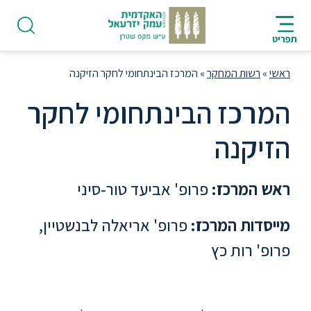
ניווט
סרגל
חיפוש
לתחתית
AR
ניווט
לתוכן
העמוד
תפריט
מרכזי
ראשי
»
רשות המחקר
»
המרכז הבינתחומי לחקר הזיקנה
המרכז הבינתחומי לחקר
הזיקנה
פודקאסט
ראש המרכז:
פרופ' אביעד טור-סיני
אודות
מייסדות המרכז:
פרופ' אריאלה לבנשטיין,
תואר
פרופ' רות כץ
ראשון
היחידה