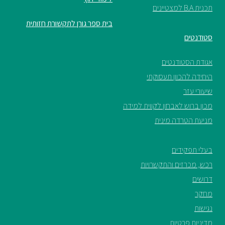
תכנית B.A למצטיינים
ספריה
בית ספר גורן לתקשורת חזותית
סטודנטים
משרתי
אגודת הסטודנטים
מילואים
וכוחות
היחידה להכוון תעסוקתי
הביטחון
שיעורי עזר
–
מכון ברוש לאבחון לקווית למידה
זכויות
מניעת הטרדה מינית
והטבות
בעלי תפקידים
רכש, מכרזים והתקשרויות
דרושים
הרשמו
מחקר
עכשיו
נגישות
מדיניות פרטיות