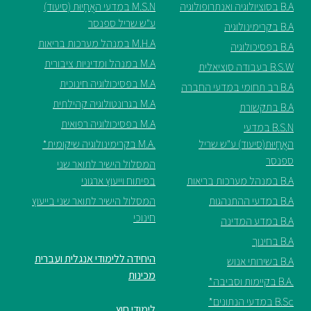
B.A בסוציולוגיה ואנתרופולוגיה
M.S.N במדעי האֲחָיוּת (סיעוד)
סטודנטים
ע"ש שריל ספנסר
B.A בקרימינולוגיה
M.H.A במנהל מערכות בריאות
B.A בפסיכולוגיה
M.A במנהל ומדיניות ציבורית
B.S.W בעבודה סוציאלית
בוגרים
M.A בפסיכולוגיה חינוכית
B.A רב תחומי במדעי החברה
M.A בגרונטולוגיה קהילתית
B.A בתקשורת
סגל
M.A בפסיכולוגיה רפואית
B.S.N במדעי
האֲחָיוּת(סיעוד) ע"ש שריל
.M.A בקרימינולוגיה שיקומית*
שכר
ספנסר
המסלול הישיר לתואר שני
לימוד
B.A במנהל מערכות בריאות
בפיתוח וייעוץ ארגוני
B.A במדעי ההתנהגות
המסלול הישיר לתואר שני בייעוץ
מחקר
חינוכי
B.A במדע המדינה
והוראה
B.A בחינוך
היחידה ללימודי אנגלית ועברית
B.A בשירותי אנוש
מכינות
היחידה
.B.A בקיימות וסביבה*
לבינלאומיות
B.Sc במדעי הנתונים*
לימודי חוץ