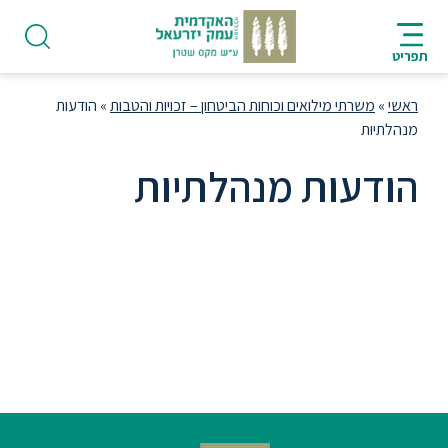
ניווט
סרגל
חיפוש
לתחתית
HE
ניווט
לתוכן
העמוד
תפריט
מרכזי
ראשי
»
משרתי מילואים וכוחות הביטחון – זכויות והטבות
»
הודעות
מנהלתיות
הודעות מנהלתיות
פודקאסט
אודות
תואר
ראשון
היחידה