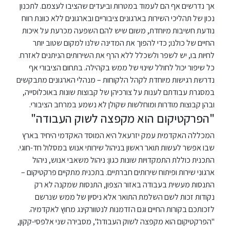
אך נדרשים אף הם לעמוד במטרות וביעדים שהציבו לעצמם. לתכנון
נכון של תהליכי השירות בארגונים ציבוריים ובארגונים ללא כוונת רווח
ספריה
נודעת חשיבות מיוחדת, משום שיש להם השפעה מכרעת על איכות
החיים של כולנו; כדי להפוך את המדינה שלנו למקום שטוב יותר
משרתי
לחיות בו, יש לשפר ולשכלל ללא הרף את השירותים הניתנים לאזרח.
מילואים
כל שיפור יכול לחולל שינוי של ממש בקהילה. בתחום הציבורי אף
וכוחות
נדרשת רגישות מיוחדת לקהל הלקוחות – מנהלי הארגונים מתבקשים
הביטחון
במסגרת עבודתם לענות על צורכיהן של קבוצות שונות באוכלוסייה,
–
ובהן קבוצות מודרות ומוחלשות שקולן לא נשמע במרחב הציבורי.
זכויות
"הפרקטיקום הוא מקפצה לשוק העבודה"
והטבות
המכללה האקדמית עמק יזרעאל היא המוסד האקדמי היחיד בארץ
שבו אפשר לעשות תואר ראשון בניהול שירותי אנוש במסלול חד-חוגי.
התכנית כוללת התמקדויות שונות כגון: ניהול משאבי אנוש, ניהול
ארגוני שירות ופיתוח שירותים חברתיים. בתכנית מתקיים פרקטיקום –
התנסות מעשית בעבודה באזור הצפון, התנסות שמקנה לא רק
הרשמו
נקודות זכות לשם השלמת התואר אלא ניסיון של ממש שנרשם
עכשיו
לזכותכם בקורות החיים וגם הזדמנות לנטוורקינג מחוץ לאקדמיה.
"הפרקטיקום הוא מקפצה לשוק העבודה", מסבירה שני אלפסי-קקון,