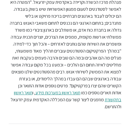
מנהלת מרכז הכשרה וקריירה באקדמית עמק יזרעאל. "המטרה היא
לאפשר לסטודנטים לטעום ממגוון האפשרויות שיש בשוק בעבודה.
הם יכולים לעבוד בארגונים חברתיים בריכוז פרויקט או בליווי
מתנדבים; בתחום הארגוני הם נכנסים לתחום משאבי האנוש בחברה
גדולה או בחברת כוח אדם, או משתלבים בארגון ציבורי כמו משרד
ממשלתי או רשות מקומית, ממפים את הצרכים, יוצרים תכנית עבודה
ומשפרים את השירות שהם נותנים לאזרחים – והכל תוך כדי למידה.
"במהלך הפרקטיקום הסטודנטים עוברים תהליך מאוד משמעותי,
מגלים מה הם אוהבים ובמה הם טובים והרבה פעמים בעקבות זאת
מחליטים לאיזה תחום הם הולכים – וכמעט בכל מקום עבודה אפשר
למצוא את הממשק לשירותי אנוש. רבים מהסטודנטים שלנו מוצאים
עבודה בארגונים שבהם הם עבדו במהלך הלימודים, או בעזרת
הקשרים שהם יצרו בפרקטיקום". פרטים נוספים אודות התואר וכן
אודות תארים נוספים כמו
תואר ראשון במערכות מידע
, ו
תואר ראשון
בתקשורת
מוזמנים ליצור קשר עם המכללה האקדמית עמק יזרעאל
ולהתרשם.