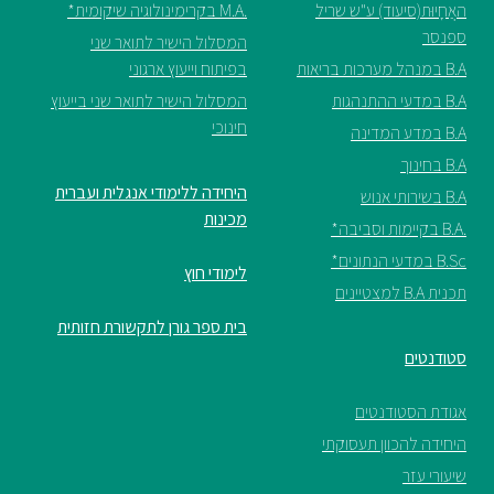
האֲחָיוּת(סיעוד) ע"ש שריל
.M.A בקרימינולוגיה שיקומית*
ספנסר
המסלול הישיר לתואר שני
B.A במנהל מערכות בריאות
בפיתוח וייעוץ ארגוני
B.A במדעי ההתנהגות
המסלול הישיר לתואר שני בייעוץ
חינוכי
B.A במדע המדינה
B.A בחינוך
היחידה ללימודי אנגלית ועברית
B.A בשירותי אנוש
מכינות
.B.A בקיימות וסביבה*
B.Sc במדעי הנתונים*
לימודי חוץ
תכנית B.A למצטיינים
בית ספר גורן לתקשורת חזותית
סטודנטים
אגודת הסטודנטים
היחידה להכוון תעסוקתי
שיעורי עזר