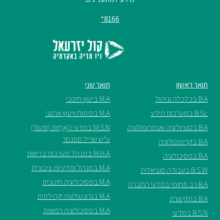
8166*
תואר ראשון
תואר שני
B.A בכלכלה וניהול
M.A ביעוץ חינוכי
B.Sc במערכות מידע
M.A בפיתוח וייעוץ ארגוני
B.A בסוציולוגיה ואנתרופולוגיה
M.S.N במדעי האֲחָיוּת (סיעוד)
ע"ש שריל ספנסר
B.A בקרימינולוגיה
M.H.A במנהל מערכות בריאות
B.A בפסיכולוגיה
M.A במנהל ומדיניות ציבורית
B.S.W בעבודה סוציאלית
M.A בפסיכולוגיה חינוכית
B.A רב תחומי במדעי החברה
M.A בגרונטולוגיה קהילתית
B.A בתקשורת
M.A בפסיכולוגיה רפואית
B.S.N במדעי