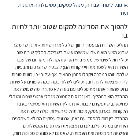
ארגוני, לימודי עבודה, מנהל עסקים, פסיכולוגיה ארגונית
סטודנטים
ועוד.
להפוך את המדינה למקום שטוב יותר לחיות
בוגרים
בו
תהליכי השירות הם עמוד התווך של כל ארגון שירות – ארגון שהמוצר
סגל
שהוא מציע הוא משהו שמישהו עושה בשבילך. תהליך שירות טוב
יכול לחולל שינוי של ממש בחיי הפרט והקהילה. מטרתם של עובדי
השירות היא לשפר את חיי לקוחותיהם; להבטיח שהצרכים והבעיות
שכר
שלהם יזוהו במהרה ויקבלו פתרון מתאים. אף-על-פי-כן, כוונות טובות
לימוד
לחוד ומציאות לחוד. רובנו יכולים לשלוף כמה וכמה סיפורים על שירות
גרוע שהותיר אותנו מתוסכלים ועם בעיה לא פתורה. מה שעושה את
מחקר
ההבדל הוא התהליך. כאן נכנסים לתמונה מנהלי ארגוני שירות ומנהלי
והוראה
פרויקטים, שתפקידם לבנות את תהליך השירות האופטימלי בעבור
הלקוחות. בארגון עסקי, איכות תהליכי השירות יכולה לעשות את
ההבדל בין רווח להפסד. עם זאת, ארגונים עסקיים הם לא השחקנים
היחידה
היחידים במשק שלנו. לצדם נמצא את הארגונים הממשלתיים
לבינלאומיות
והרשויות המקומיות ואת העמותות, שאמנם לא מונעים מכוונות רווח,