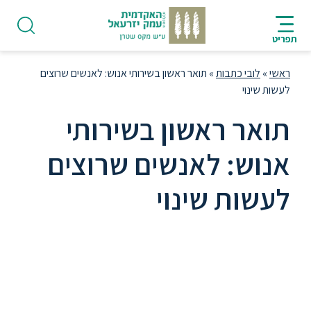
ניווט
סרגל
חיפוש
לתחתית
AR
ניווט
לתוכן
העמוד
תפריט
מרכזי
ראשי
»
לובי כתבות
»
תואר ראשון בשירותי אנוש: לאנשים שרוצים
לעשות שינוי
תואר ראשון בשירותי
פודקאסט
אנוש: לאנשים שרוצים
לעשות שינוי
אודות
תואר בשירותי אנוש פותח בפניכם שלל
תואר
ראשון
תפקידים במגזר הציבורי והפרטי: בפיתוח
תהליכי שירות ובניהול משאבי אנוש.
היחידה