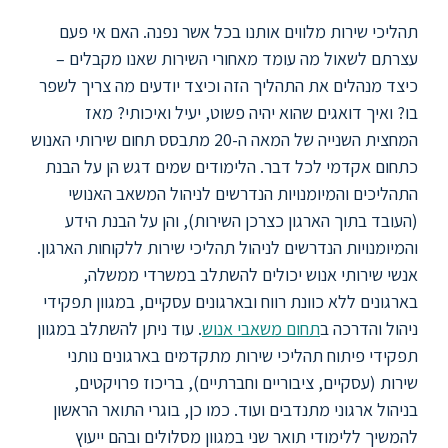
ללימודי
אנגלית
תהליכי שירות מלווים אותנו בכל אשר נפנה. האם אי פעם
ועברית
עצרתם לשאול מה עומד מאחורי השירות שאנו מקבלים –
כיצד מנהלים את התהליך הזה וכיצד יודעים מה צריך לשפר
תואר
בו? ואיך דואגים שהוא יהיה פשוט, יעיל ואיכותי? מאז
שני
המחצית השנייה של המאה ה-20 מתבסס תחום שירותי האנוש
כתחום אקדמי לכל דבר. הלימודים שמים דגש הן על הבנת
התהליכים והמיומנויות הנדרשים לניהול המשאב האנושי
המרכז
(העובד בתוך הארגון כצרכן השירות), והן על הבנת הידע
הקדם
אקדמי
והמיומנויות הנדרשים לניהול תהליכי שירות ללקוחות הארגון.
אנשי שירותי אנוש יכולים להשתלב במשרדי ממשלה,
בארגונים ללא כוונת רווח ובארגונים עסקיים, במגוון תפקידי
לימודי
ניהול והדרכה ב
תחום משאבי אנוש
. עוד ניתן להשתלב במגוון
חוץ
והמשך
תפקידי פיתוח תהליכי שירות מתקדמים בארגונים נותני
שירות (עסקיים, ציבוריים וחברתיים), בריכוז פרויקטים,
בניהול ארגוני מתנדבים ועוד. כמו כן, בוגרי התואר הראשון
מתעניינים
להמשיך ללימודי תואר שני במגוון מסלולים ובהם ייעוץ