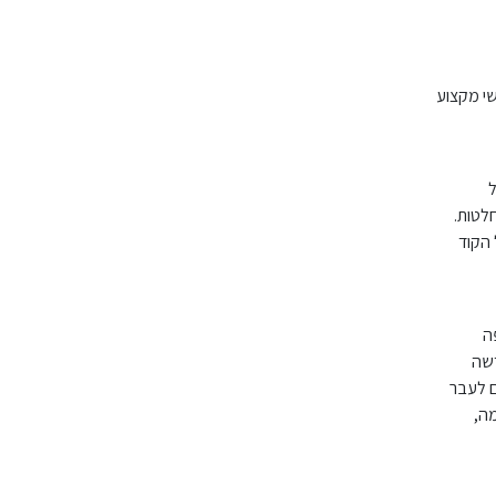
שי מקצוע
ל
לטות.
 הקוד
ה
חדשה
ם לעבר
מה,