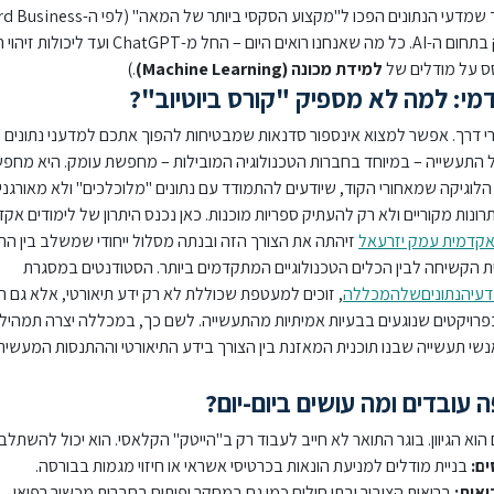
הסיבה העיקרית לכך שמדעי הנתונים הפכו ל"מקצוע הסקסי ביותר 
Review) היא הזינוק בתחום ה-AI. כל מה שאנחנו רואים היום – החל מ-ChatGPT ו
סס על מודלים של
למידת מכונה
(Machine Learning)
.)
י: למה לא מספיק "קורס ביוטיוב"?
צורי דרך. אפשר למצוא אינספור סדנאות שמבטיחות להפוך אתכם למדעני נתונים ת
 התעשייה – במיוחד בחברות הטכנולוגיה המובילות – מחפשת עומק. היא מחפ
לוגיקה שמאחורי הקוד, שיודעים להתמודד עם נתונים "מלוכלכים" ולא מאורגני
נות מקוריים ולא רק להעתיק ספריות מוכנות. כאן נכנס היתרון של לימודים אקד
קדמית עמק יזרעאל
זיהתה את הצורך הזה ובנתה מסלול ייחודי שמשלב בין התי
הקשיחה לבין הכלים הטכנולוגיים המתקדמים ביותר. הסטודנטים במסגרת
מדעיהנתוניםשלהמכללה
, זוכים למעטפת שכוללת לא רק ידע תיאורטי, אלא גם 
רויקטים שנוגעים בבעיות אמיתיות מהתעשייה. לשם כך, במכללה יצרה תמהיל 
שי תעשייה שבנו תוכנית המאזנת בין הצורך בידע התיאורטי וההתנסות המעשית
 עובדים ומה עושים ביום-יום?
 הוא הגיוון. בוגר התואר לא חייב לעבוד רק ב"הייטק" הקלאסי. הוא יכול להשתלב 
ים:
בניית מודלים למניעת הונאות בכרטיסי אשראי או חיזוי מגמות בבורסה.
אות:
בריאות הציבור ובתי חולים כמו גם במחקר ופיתוח בחברות מכשור רפואי