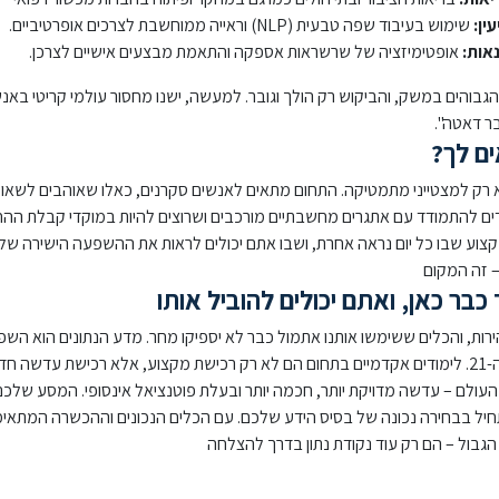
ין:
שימוש בעיבוד שפה טבעית (NLP) וראייה ממוחשבת לצרכים אופרטיביים.
אות:
אופטימיזציה של שרשראות אספקה והתאמת מבצעים אישיים לצרכן.
בוהים במשק, והביקוש רק הולך וגובר. למעשה, ישנו מחסור עולמי קריטי באנ
ר דאטה".
ם לך?
 רק למצטייני מתמטיקה. התחום מתאים לאנשים סקרנים, כאלו שאוהבים לשאו
ם להתמודד עם אתגרים מחשבתיים מורכבים ושרוצים להיות במוקדי קבלת ההח
וע שבו כל יום נראה אחרת, ושבו אתם יכולים לראות את ההשפעה הישירה של
 זה המקום
כבר כאן, ואתם יכולים להוביל אותו
ת, והכלים ששימשו אותנו אתמול כבר לא יספיקו מחר. מדע הנתונים הוא השפ
החדשה של המאה ה-21. לימודים אקדמיים בתחום הם לא רק רכישת מקצוע, אלא רכישת עדשה 
עולם – עדשה מדויקת יותר, חכמה יותר ובעלת פוטנציאל אינסופי. המסע שלכ
חיל בבחירה נכונה של בסיס הידע שלכם. עם הכלים הנכונים וההכשרה המתאי
גבול – הם רק עוד נקודת נתון בדרך להצלחה