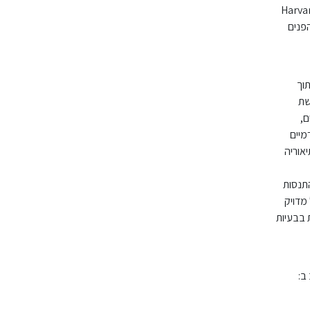
של המאה" (לפי ה-Harvard Business
עד ליכולות זיהוי הפנים
וך
שת
ם,
מיים
אוריה
התנסות
מדויק
 בבעיות
ב: