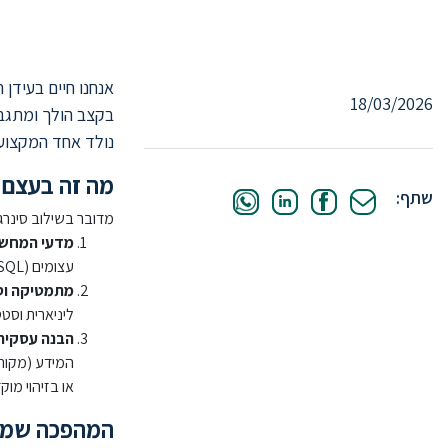
הבהלה לזהב הדיגיטלי
18/03/2026
בקצב הולך ומתגב
נולד אחד המקצועו
מה זה בעצם מ
שתף:
מדובר בשילוב סינרגט
מדעי המחשב
עצומים (SQL ו-NoSQL) ולבנות תשתית טכנולוגית שתוכל לעבד מיליוני רשומות בשבריר שנייה.
מתמטיקה וס
ליניארית וסט
הבנה עסקית
המידע (מקור,
או בזיהוי מו
המהפכה שמאח