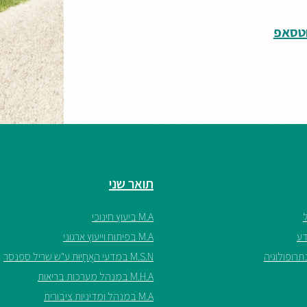
וטסאפ
תואר שני
M.A ביעוץ חינוכי
M.A בפיתוח וייעוץ ארגוני
M.S.N במדעי האֲחָיוּת ע"ש שריל ספנסר
M.H.A במנהל מערכות בריאות
M.A במנהל ומדיניות ציבורית