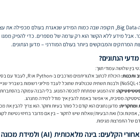
אנחנו חיים בעידן ה-Big Data, תקופה שבה כמות המידע שנאגרת בעולם מכפילה את 
ר. אבל מידע ללא הקשר הוא רק ערמה של מספרים. כדי להפיק ממנו 
ת המרתקים והמבוקשים ביותר בעולם המודרני – מדען הנתונים.
דעי הנתונים?
י בין שלושה עמודי תווך:
 ותכנות:
היכולת לכתוב אלגוריתמים מורכבים ב-Python או
טטיסטיקה:
זהו המנוע שמתחת למכסה המנוע. בלי הבנה עמוקה בהסתברות,
טיסטיקה מסיבית, אי אפשר באמת להבין איך מודל למידה מתנהג.
 ומחקרית:
מדען נתונים הוא קודם כל פותר בעיות וחוקר. הוא צריך להבין את מכ
 אמינות וכו') ואת הבעיות/שאלות שיש לחקור – בין אם מדובר בחיזוי נטישת לקו
קדם של התפרצות מגיפות.
ורי הקלעים: בינה מלאכותית (
AI
) ולמידת מכונה