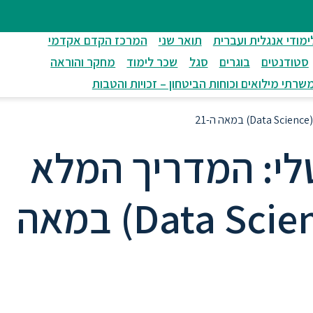
ימודי אנגלית ועברית
תואר שני
המרכז הקדם אקדמי
סטודנטים
בוגרים
סגל
שכר לימוד
מחקר והוראה
שרתי מילואים וכוחות הביטחון – זכויות והטבות
2
לי: המדריך המלא
למדעי הנתונים (Data Science) במאה