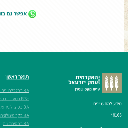
אפשר גם בו
תואר ראשון
B.A בכלכלה וניהול
B.Sc במערכות מידע
מידע למתעניינים
B.A בסוציולוגיה ואנתרופולוגיה
8166*
B.A בקרימינולוגיה
B.A בפסיכולוגיה