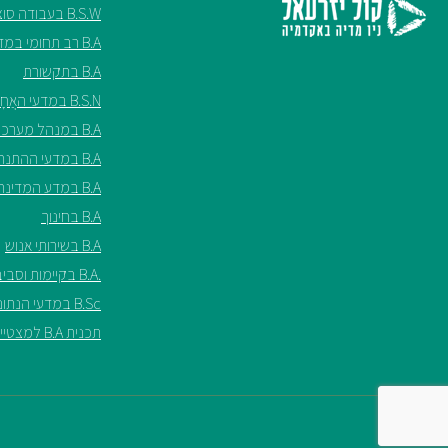
B.S.W בעבודה סוציאלית
B.A רב תחומי במדעי החברה
B.A בתקשורת
B.S.N במדעי האֲחָיוּת ע"ש שריל ספנסר
B.A במנהל מערכות בריאות
B.A במדעי ההתנהגות
B.A במדע המדינה
B.A בחינוך
B.A בשירותי אנוש
.B.A בקיימות וסביבה*
B.Sc במדעי הנתונים*
תכנית B.A למצטיינים