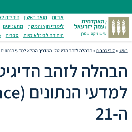
ניווט
סרגל
חיפוש
לתחתית
ניווט
לתוכן
העמוד
אודות
תואר ראשון
היחידה לל
מרכזי
לימודי חוץ והמשך
מתעניינים
היחידה לבינלאומיות
ספריה
מ
ראשי
»
לובי כתבות
»
הבהלה לזהב הדיגיטלי: המדריך המלא למדעי הנתונים (Data Science) במאה ה-1
הבהלה לזהב הדיגיט
ה-21