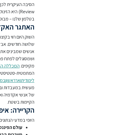
בטלפון שלנו – מבו
האתגר האקדמ
השוק היום רווי בקי
שלושה חודשים. אבל
אנשים שמבינים את ה
ושמסוגלים לפתח פתרו
מקיפים.
המכללה הא
המתמטית-סטטיסטית 
לימודיתוארראשוןב
מעשית במעבדות ובפ
של אנשי אקדמיה ואנ
הקיימות בשטח.
הקריירה: איפה
היופי במדעי הנתונים
עולם הפיננס
מערכות הברי