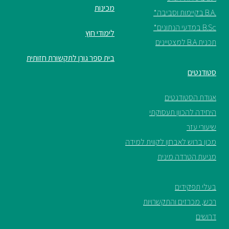
מכינות
.B.A בקיימות וסביבה*
B.Sc במדעי הנתונים*
לימודי חוץ
תכנית B.A למצטיינים
בית ספר גורן לתקשורת חזותית
סטודנטים
אגודת הסטודנטים
היחידה להכוון תעסוקתי
שיעורי עזר
מכון ברוש לאבחון לקווית למידה
מניעת הטרדה מינית
בעלי תפקידים
רכש, מכרזים והתקשרויות
דרושים