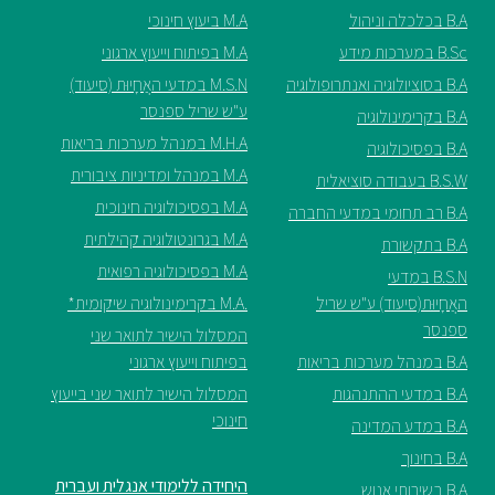
B.A בכלכלה וניהול
M.A ביעוץ חינוכי
B.Sc במערכות מידע
M.A בפיתוח וייעוץ ארגוני
B.A בסוציולוגיה ואנתרופולוגיה
M.S.N במדעי האֲחָיוּת (סיעוד)
ע"ש שריל ספנסר
B.A בקרימינולוגיה
M.H.A במנהל מערכות בריאות
B.A בפסיכולוגיה
M.A במנהל ומדיניות ציבורית
B.S.W בעבודה סוציאלית
M.A בפסיכולוגיה חינוכית
B.A רב תחומי במדעי החברה
M.A בגרונטולוגיה קהילתית
B.A בתקשורת
M.A בפסיכולוגיה רפואית
B.S.N במדעי
האֲחָיוּת(סיעוד) ע"ש שריל
.M.A בקרימינולוגיה שיקומית*
ספנסר
המסלול הישיר לתואר שני
B.A במנהל מערכות בריאות
בפיתוח וייעוץ ארגוני
B.A במדעי ההתנהגות
המסלול הישיר לתואר שני בייעוץ
חינוכי
B.A במדע המדינה
B.A בחינוך
היחידה ללימודי אנגלית ועברית
B.A בשירותי אנוש