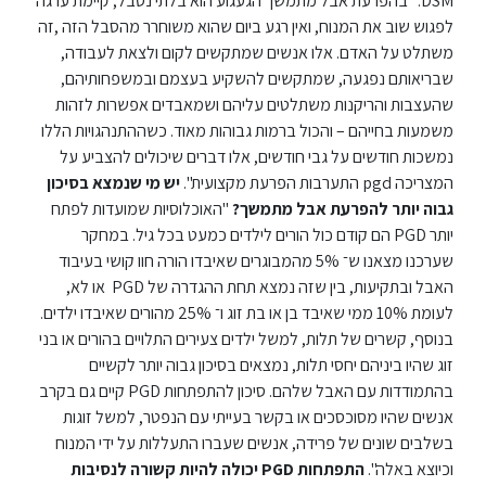
DSM. "בהפרעת אבל מתמשך הגעגוע הוא בלתי נסבל, קיימת ערגה
לפגוש שוב את המנוח, ואין רגע ביום שהוא משוחרר מהסבל הזה ,זה
סטודנטים
משתלט על האדם. אלו אנשים שמתקשים לקום ולצאת לעבודה,
שבריאותם נפגעה, שמתקשים להשקיע בעצמם ובמשפחותיהם,
שהעצבות והריקנות משתלטים עליהם ושמאבדים אפשרות לזהות
בוגרים
משמעות בחייהם – והכול ברמות גבוהות מאוד. כשההתנהגויות הללו
נמשכות חודשים על גבי חודשים, אלו דברים שיכולים להצביע על
סגל
המצריכה pgd התערבות הפרעת מקצועית".
יש מי שנמצא בסיכון
גבוה יותר להפרעת אבל מתמשך?
"האוכלוסיות שמועדות לפתח
יותר PGD הם קודם כול הורים לילדים כמעט בכל גיל. במחקר
שכר
שערכנו מצאנו ש־ 5% מהמבוגרים שאיבדו הורה חוו קושי בעיבוד
לימוד
האבל ובתקיעות, בין שזה נמצא תחת ההגדרה של PGD או לא,
לעומת 10% ממי שאיבד בן או בת זוג ו־ 25% מהורים שאיבדו ילדים.
מחקר
בנוסף, קשרים של תלות, למשל ילדים צעירים התלויים בהורים או בני
והוראה
זוג שהיו ביניהם יחסי תלות, נמצאים בסיכון גבוה יותר לקשיים
בהתמודדות עם האבל שלהם. סיכון להתפתחות PGD קיים גם בקרב
אנשים שהיו מסוכסכים או בקשר בעייתי עם הנפטר, למשל זוגות
היחידה
בשלבים שונים של פרידה, אנשים שעברו התעללות על ידי המנוח
לבינלאומיות
וכיוצא באלה".
התפתחות PGD יכולה להיות קשורה לנסיבות