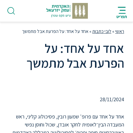
ניווט
סרגל
חיפוש
לתחתית
AR
ניווט
לתוכן
העמוד
תפריט
מרכזי
ראשי
»
לובי כתבות
»
אחד על אחד: על הפרעת אבל מתמשך
אחד על אחד: על
הפרעת אבל מתמשך
פודקאסט
אחד על אחד: על הפרעת אבל מתמשך
אודות
28/11/2024
תואר
ראשון
אחד על אחד עם פרופ' שמעון רובין, פסיכולוג קליני, ראש
המעבדה הבין־לאומית לחקר אובדן, שכול וחוסן נפשי
היחידה
באוניברסיטת חיפה ופרופ׳ לפסיכולוגיה במכללה האקדמית