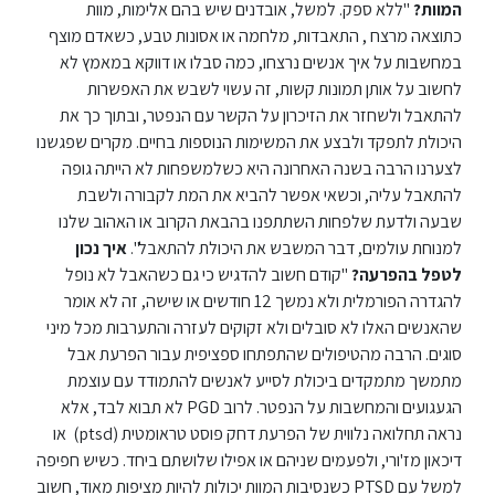
המוות?
"ללא ספק. למשל, אובדנים שיש בהם אלימות, מוות
כתוצאה מרצח , התאבדות, מלחמה או אסונות טבע, כשאדם מוצף
ספריה
במחשבות על איך אנשים נרצחו, כמה סבלו או דווקא במאמץ לא
לחשוב על אותן תמונות קשות, זה עשוי לשבש את האפשרות
משרתי
להתאבל ולשחזר את הזיכרון על הקשר עם הנפטר, ובתוך כך את
מילואים
היכולת לתפקד ולבצע את המשימות הנוספות בחיים. מקרים שפגשנו
וכוחות
לצערנו הרבה בשנה האחרונה היא כשלמשפחות לא הייתה גופה
הביטחון
להתאבל עליה, וכשאי אפשר להביא את המת לקבורה ולשבת
–
שבעה ולדעת שלפחות השתתפנו בהבאת הקרוב או האהוב שלנו
זכויות
למנוחת עולמים, דבר המשבש את היכולת להתאבל".
איך נכון
והטבות
לטפל בהפרעה?
"קודם חשוב להדגיש כי גם כשהאבל לא נופל
להגדרה הפורמלית ולא נמשך 12 חודשים או שישה, זה לא אומר
שהאנשים האלו לא סובלים ולא זקוקים לעזרה והתערבות מכל מיני
סוגים. הרבה מהטיפולים שהתפתחו ספציפית עבור הפרעת אבל
מתמשך מתמקדים ביכולת לסייע לאנשים להתמודד עם עוצמת
הגעגועים והמחשבות על הנפטר. לרוב PGD לא תבוא לבד, אלא
הרשמו
נראה תחלואה נלווית של הפרעת דחק פוסט טראומטית (ptsd) או
עכשיו
דיכאון מז'ורי, ולפעמים שניהם או אפילו שלושתם ביחד. כשיש חפיפה
למשל עם PTSD כשנסיבות המוות יכולות להיות מציפות מאוד, חשוב