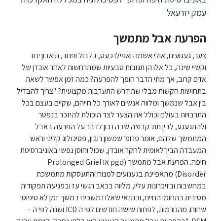
ללימודי
אנגלית
עמק יזרעאל
ועברית
הפרעת אבל מתמשך
תואר
צער, געגועים, אולי אשמה ואפילו כעס, בלבול ופחד, תיאבון ירוד
שני
וקשיי שינה, כל אלו הן תגובות טבעיות שמתרחשות לאחר אובדן של
אדם קרוב, אך מתי הדבר הופך להפרעה? כמה זמן אפשר לשאת
בתחושות הקשות מבלי שתידרש התערבות מקצועית? "צריך להבדיל
המרכז
בין אבל שנמשך ומלווה אנשים לאורך כל חייהם, שקיים בעצם בכל
הקדם
התרבויות בעולם וכולל את הצער לצד היכולת להיזכר בנפטר
אקדמי
ולהתגעגע, לבין תת־קבוצה שבה נכון לדבר על הפרעה באבל
המתמשך שלהם, אומר פרופ׳ שמשון רובין, פסיכולוג קליני וראש
המעבדה הבין־לאומית לחקר אובדן, שכול וחוסן נפשי באוניברסיטת
לימודי
חיפה. הפרעת אבל מתמשך (pgd או Prolonged Grief
חוץ
Disorder) מתאפיינת בגעגועים למנוח והתעסקות מתמשכת
והמשך
במחשבות ובזיכרונות עליו, מלווה בכאב רגשי עז ובפגיעה תפקודית
מסיבית בתחומי החיים, ובתנאי שאלו נמשכים במשך זמן לא טיפוסי
מתעניינים
שחורג מהנורמות, לפחות שישה חודשים לפי ה ICD ושנה לפי ה –