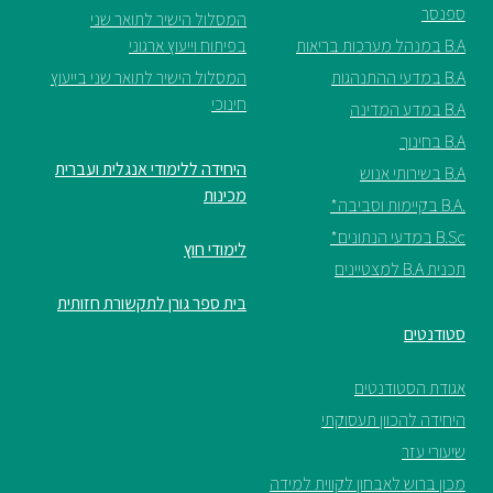
ספנסר
המסלול הישיר לתואר שני
B.A במנהל מערכות בריאות
בפיתוח וייעוץ ארגוני
B.A במדעי ההתנהגות
המסלול הישיר לתואר שני בייעוץ
חינוכי
B.A במדע המדינה
B.A בחינוך
היחידה ללימודי אנגלית ועברית
B.A בשירותי אנוש
מכינות
.B.A בקיימות וסביבה*
B.Sc במדעי הנתונים*
לימודי חוץ
תכנית B.A למצטיינים
בית ספר גורן לתקשורת חזותית
סטודנטים
אגודת הסטודנטים
היחידה להכוון תעסוקתי
שיעורי עזר
מכון ברוש לאבחון לקווית למידה