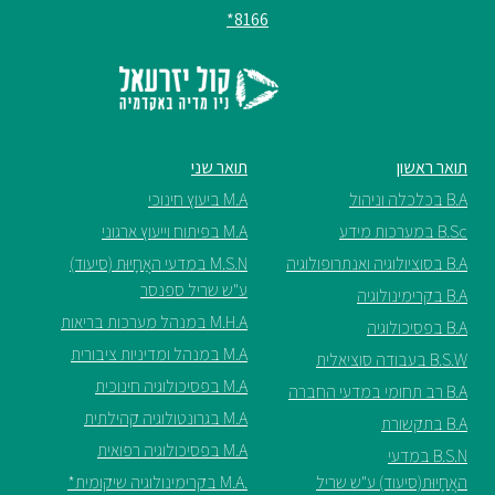
8166*
ספריה
משרתי
מילואים
וכוחות
תואר ראשון
תואר שני
הביטחון
B.A בכלכלה וניהול
M.A ביעוץ חינוכי
–
B.Sc במערכות מידע
M.A בפיתוח וייעוץ ארגוני
זכויות
B.A בסוציולוגיה ואנתרופולוגיה
M.S.N במדעי האֲחָיוּת (סיעוד)
והטבות
ע"ש שריל ספנסר
B.A בקרימינולוגיה
M.H.A במנהל מערכות בריאות
B.A בפסיכולוגיה
M.A במנהל ומדיניות ציבורית
B.S.W בעבודה סוציאלית
M.A בפסיכולוגיה חינוכית
B.A רב תחומי במדעי החברה
הרשמו
M.A בגרונטולוגיה קהילתית
B.A בתקשורת
עכשיו
M.A בפסיכולוגיה רפואית
B.S.N במדעי
האֲחָיוּת(סיעוד) ע"ש שריל
.M.A בקרימינולוגיה שיקומית*