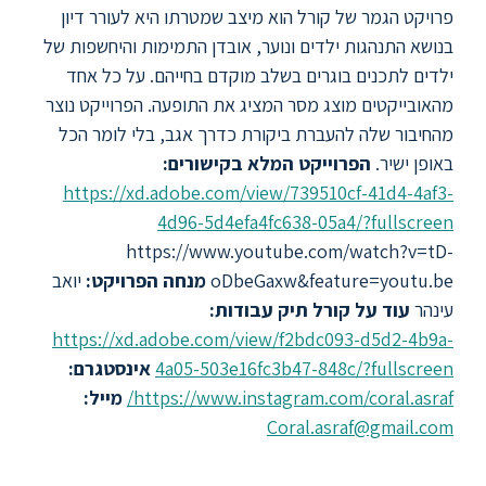
ללימודי
פרויקט הגמר של קורל הוא מיצב שמטרתו היא לעורר דיון
אנגלית
בנושא התנהגות ילדים ונוער, אובדן התמימות והיחשפות של
ועברית
ילדים לתכנים בוגרים בשלב מוקדם בחייהם. על כל אחד
מהאובייקטים מוצג מסר המציג את התופעה. הפרוייקט נוצר
תואר
מהחיבור שלה להעברת ביקורת כדרך אגב, בלי לומר הכל
שני
באופן ישיר.
הפרוייקט המלא בקישורים:
https://xd.adobe.com/view/739510cf-41d4-4af3-
המרכז
4d96-5d4efa4fc638-05a4/?fullscreen
הקדם
https://www.youtube.com/watch?v=tD-
אקדמי
oDbeGaxw&feature=youtu.be
מנחה הפרויקט:
יואב
עינהר
עוד על קורל
תיק עבודות:
לימודי
https://xd.adobe.com/view/f2bdc093-d5d2-4b9a-
חוץ
4a05-503e16fc3b47-848c/?fullscreen
אינסטגרם:
והמשך
https://www.instagram.com/coral.asraf/
מייל:
Coral.asraf@gmail.com
מתעניינים