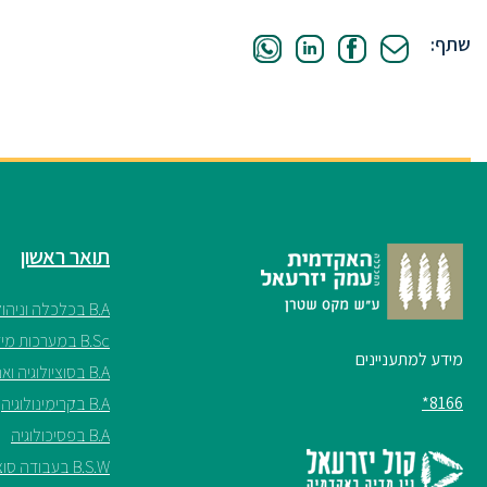
שתף:
תואר ראשון
B.A בכלכלה וניהול
B.Sc במערכות מידע
מידע למתעניינים
B.A בסוציולוגיה ואנתרופולוגיה
8166*
B.A בקרימינולוגיה
B.A בפסיכולוגיה
B.S.W בעבודה סוציאלית