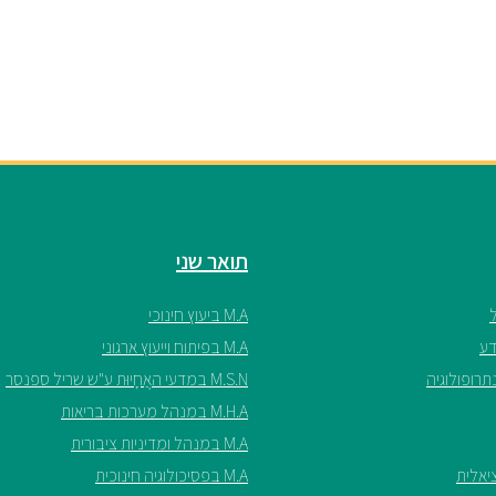
תואר שני
M.A ביעוץ חינוכי
M.A בפיתוח וייעוץ ארגוני
M.S.N במדעי האֲחָיוּת ע"ש שריל ספנסר
M.H.A במנהל מערכות בריאות
M.A במנהל ומדיניות ציבורית
M.A בפסיכולוגיה חינוכית