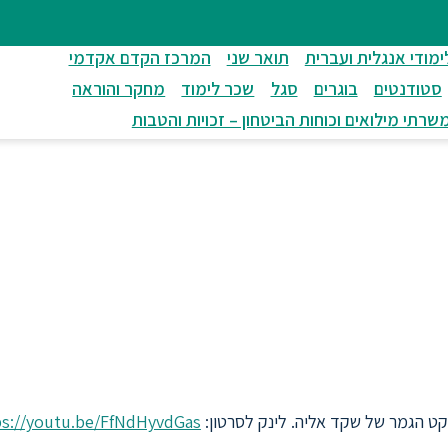
ימודי אנגלית ועברית
תואר שני
המרכז הקדם אקדמי
סטודנטים
בוגרים
סגל
שכר לימוד
מחקר והוראה
שרתי מילואים וכוחות הביטחון – זכויות והטבות
ט הגמר של שקד אליה. לינק לסרטון:
ps://youtu.be/FfNdHyvdGas