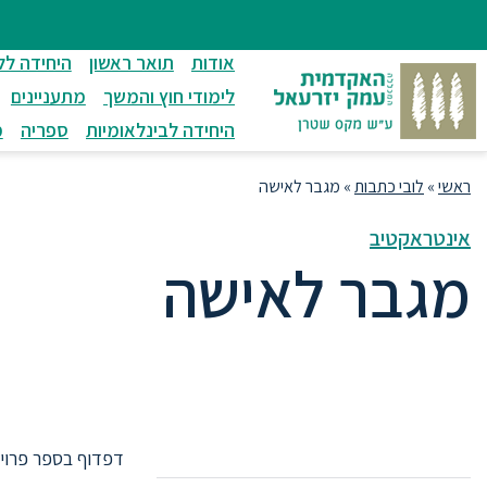
ניווט
סרגל
חיפוש
לתחתית
ניווט
לתוכן
העמוד
אודות
תואר ראשון
היחידה לל
מרכזי
לימודי חוץ והמשך
מתעניינים
היחידה לבינלאומיות
ספריה
מ
ראשי
»
לובי כתבות
»
מגבר לאישה
אינטראקטיב
מגבר לאישה
יעקב | איב.
דפדוף בספר פרויק