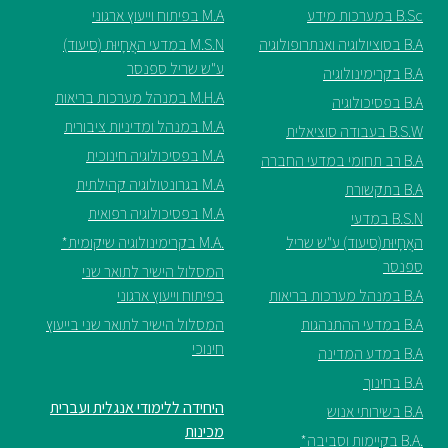
B.Sc במערכות מידע
M.A בפיתוח וייעוץ ארגוני
B.A בסוציולוגיה ואנתרופולוגיה
M.S.N במדעי האֲחָיוּת (סיעוד)
ע"ש שריל ספנסר
B.A בקרימינולוגיה
M.H.A במנהל מערכות בריאות
B.A בפסיכולוגיה
M.A במנהל ומדיניות ציבורית
B.S.W בעבודה סוציאלית
M.A בפסיכולוגיה חינוכית
B.A רב תחומי במדעי החברה
M.A בגרונטולוגיה קהילתית
B.A בתקשורת
M.A בפסיכולוגיה רפואית
B.S.N במדעי
האֲחָיוּת(סיעוד) ע"ש שריל
.M.A בקרימינולוגיה שיקומית*
ספנסר
המסלול הישיר לתואר שני
B.A במנהל מערכות בריאות
בפיתוח וייעוץ ארגוני
B.A במדעי ההתנהגות
המסלול הישיר לתואר שני בייעוץ
חינוכי
B.A במדע המדינה
B.A בחינוך
היחידה ללימודי אנגלית ועברית
B.A בשירותי אנוש
מכינות
.B.A בקיימות וסביבה*