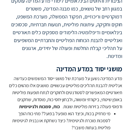
ללימודי
הציבורית והיחסים הבינלאומיים לימודי מדע המדינה עוסקים
אנגלית
במגוון רחב של נושאים, כמו מבנה המדינה, משטרים
ועברית
דמוקרטיים וריכוזיים, תפקוד הממשלה, מערכת המשפט,
חוקים וחקיקה, עיתונות פוליטית, תנועות חברתיות, סכסוכים
בינלאומיים ודיפלומטיה הלימודים מספקים כלים תאורטיים
תואר
שני
ואנליטיים להבנת הכוחות הפוליטיים והחברתיים המשפיעים
על תהליכי קבלת החלטות ופעולה של יחידים, ארגונים
ומדינות.
המרכז
הקדם
מושגי יסוד במדע המדינה
אקדמי
מדע המדינה נשען על מערכת של מושגי יסוד המשמשים כעדשה
אנליטית להבנת תהליכים פוליטיים עכשוויים. מושגים אלו מהווים כלים
לימודי
תיאורטיים המאפשרים לסטודנטים ולחוקרים לנתח תופעות פוליטיות
חוץ
באופן שיטתי, ביקורתי ומשווה, ולבחון יחסי כוח, מוסדות, שחקנים
והמשך
ודפוסי פעולה בזירות פוליטיות שונות.
כוח, סמכות ולגיטימיות
מי מחזיק בכוח, וכיצד הוא מופעל בפועל? מתי כוח הופך
לסמכות מוכרת ולגיטימית? כיצד נשחקת או נבנית לגיטימיות
מתעניינים
פוליטית בעתות משבר?