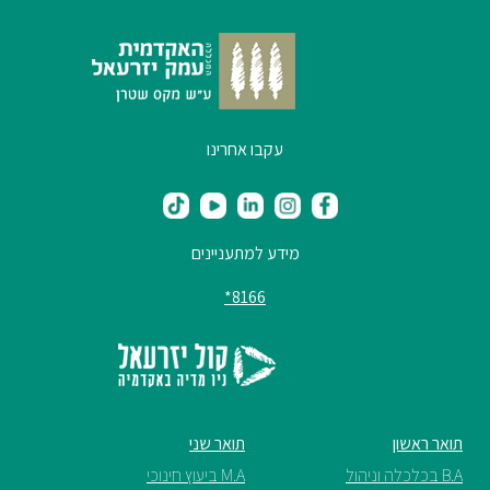
עקבו אחרינו
מידע למתעניינים
8166*
תואר ראשון
תואר שני
B.A בכלכלה וניהול
M.A ביעוץ חינוכי