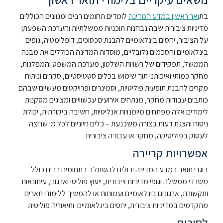
בת
ואר ראשון במדע המדינה
לומדים תחומים רבים ומגוונים הכוללים
מדיניות ציבורית שבה נבחנות תוכניות ממשלתיות והערכת השפעתן
על הציבור, יחסים בינלאומיים להבנת סכסוכים, דיפלומטיה, גופים
בינלאומיים והסכמים גלובליים, מוסדות המדינה הכוללים את מבנה
הממשל, תפקידים של רשויות השלטון, מערכת המשפט והמפלגות,
מחקר כמותי ואיכותני תוך שימוש בכלים סטטיסטיים, סקרים וניתוח
מקרים להבנת תופעות פוליטיות, וסמינרים ופרויקטים מעשיים שבהם
כותבים עבודות מחקר, מנתחים אירועים עכשוויים ומציגים מסקנות
לימודים אלה מפתחים מיומנויות אנליטיות, חשיבה ביקורתית, יכולת
ניסוח והצגת דעות בצורה משכנעת – כלים חיוניים לכל מי שרוצה
לעסוק בפוליטיקה, מחקר או עבודה ציבורית
אפשרויות קריירה
בוגרי תואר במדע המדינה יכולים להשתלב בתחומים רבים כולל
משרדי ממשלה וגופי מדיניות ציבורית, ייעוץ פוליטי וארגוני, עיתונאות
ותקשורת, ארגונים בינלאומיים ועמותות או להמשיך ללימודי תארים
מתקדמים במדיניות ציבורית, יחסים בינלאומיים ותיאוריה פוליטית
לסיכום