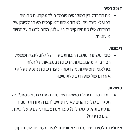
דמוקרטיה
סטודנטים
מה ההבדל בין דמוקרטיה פורמלית לדמוקרטיה מהותית
בפועל? כיצד ניתן למדוד איכות דמוקרטית מעבר לקיומן של
בוגרים
בחירות?אילו מתחים קיימים בין שלטון הרוב להגנה על זכויות
מיעוטים?
סגל
ריבונות
כיצד משתנה מושג הריבונות בעידן של גלובליזציה וממשל
רב־רבדי? מהם גבולות הריבונות במציאות של תלות
שכר
בינלאומית ומשילות משותפת? כיצד ריבונות נתפסת על ידי
לימוד
אזרחים מול מוסדות בינלאומיים?
משילות
מחקר
כיצד נמדדת יכולת משילות של מדינה או רשות מקומית? מה
והוראה
תפקידם של שחקנים לא־מדינתיים (חברה אזרחית, מגזר
פרטי) בתהליכי משילות? כיצד אמון ציבורי משפיע על יעילות
יישום מדיניות?
היחידה
לבינלאומיות
איזונים ובלמים
כיצד מנגנוני איזונים ובלמים מעצבים את חלוקת