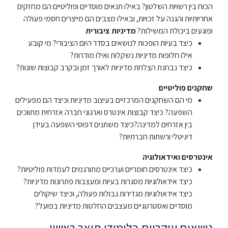
הכוח בין רשויות השלטון? באילו תנאים מוסדיים ופוליטיים הם מחזקים
אחריותיות והגנה על זכויות, ובאילו מצבים הם מייצרים חסמי פעולה
ספריה
ופוגעים ביכולת המשילות?
מדיניות ציבורית
כיצד בעיות הופכות לנושאים בסדר היום הציבורי? מי קובע
משרתי
אילו חלופות מדיניות נשקלות ואילו מודרות?
מילואים
כיצד נבחנת הצלחת מדיניות לאורך זמן ובקרב קבוצות שונות?
וכוחות
הביטחון
שחקנים פוליטיים
–
מי הם השחקנים המרכזיים בעיצוב מדיניות וכיצד הם מפעילים
זכויות
השפעה? כיצד קבוצות אינטרס וארגוני חברה אזרחית מתווכים
והטבות
בין אזרחים למדינה?כיצד משתנים דפוסי השפעה בעידן
דיגיטלי ורשתות חברתיות?
אינטרסים ואידאולוגיה
כיצד אינטרסים חומריים וערכיים מתורגמים לעמדות פוליטיות?
כיצד אידאולוגיות מסגרות בעיות ומעצבות פתרונות מדיניות?
הרשמו
כיצד אידאולוגיות מגדירות גבולות פעולה, וכיצד שיקולים
עכשיו
מוסדיים ואסטרטגיים מעצבים החלטות מדיניות בפועל?
נושאים עיקריים בלימודי תואר ראשון