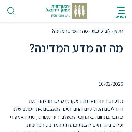
ניווט
סרגל
חיפוש
לתחתית
AR
ניווט
לתוכן
העמוד
תפריט
מרכזי
ראשי
»
לובי כתבות
»
מה זה מדע המדינה?
מה זה מדע המדינה?
פודקאסט
מה זה מדע המדינה?
אודות
10/02/2026
תואר
מדע המדינה הוא תחום אקדמי שמטרתו להבין את
ראשון
התהליכים הפוליטיים והחברתיים שמעצבים את העולם שלנו
מדובר בתחום רב-תחומי שמשלב ידע תיאורטי, ניתוח אמפירי
וכלים ביקורתיים להבנת מוסדות המדינה, המדיניות
היחידה