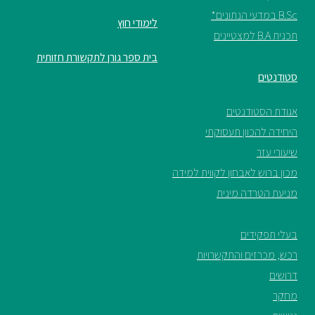
B.Sc במדעי הנתונים*
לימודי חוץ
תכנית B.A למצטיינים
בית ספר גורן לתקשורת חזותית
סטודנטים
אגודת הסטודנטים
היחידה להכוון תעסוקתי
שיעורי עזר
מכון ברוש לאבחון לקווית למידה
מניעת הטרדה מינית
בעלי תפקידים
רכש, מכרזים והתקשרויות
דרושים
מחקר